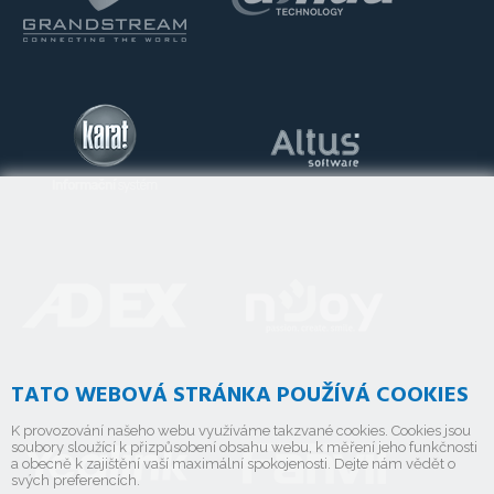
TATO WEBOVÁ STRÁNKA POUŽÍVÁ COOKIES
K provozování našeho webu využíváme takzvané cookies. Cookies jsou
soubory sloužící k přizpůsobení obsahu webu, k měření jeho funkčnosti
a obecně k zajištění vaší maximální spokojenosti. Dejte nám vědět o
svých preferencích.