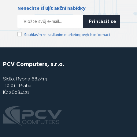
Nenechte si ujít akční nabídky
Přihlásit se
Souhlasím se zasíláním marketingových informací
PCV Computers, s.r.o.
Sídlo: Rybná 682/14
110 01 Praha
IČ: 26084121