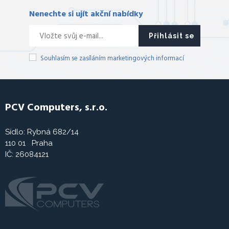
Nenechte si ujít akční nabídky
Přihlásit se
Souhlasím se zasíláním marketingových informací
PCV Computers, s.r.o.
Sídlo: Rybná 682/14
110 01 Praha
IČ: 26084121