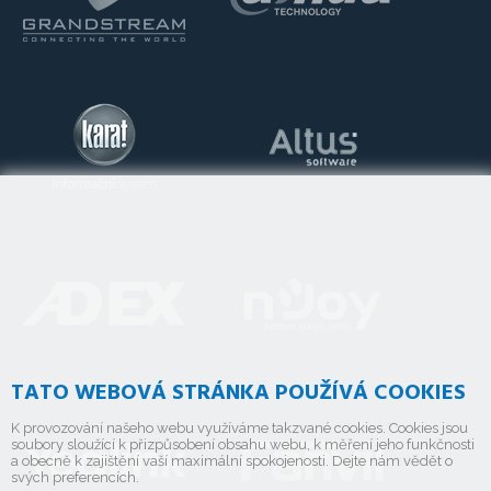
TATO WEBOVÁ STRÁNKA POUŽÍVÁ COOKIES
K provozování našeho webu využíváme takzvané cookies. Cookies jsou
soubory sloužící k přizpůsobení obsahu webu, k měření jeho funkčnosti
a obecně k zajištění vaší maximální spokojenosti. Dejte nám vědět o
svých preferencích.