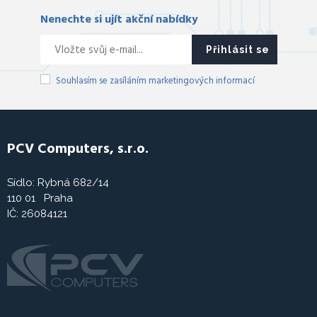
Nenechte si ujít akční nabídky
Přihlásit se
Souhlasím se zasíláním marketingových informací
PCV Computers, s.r.o.
Sídlo: Rybná 682/14
110 01 Praha
IČ: 26084121