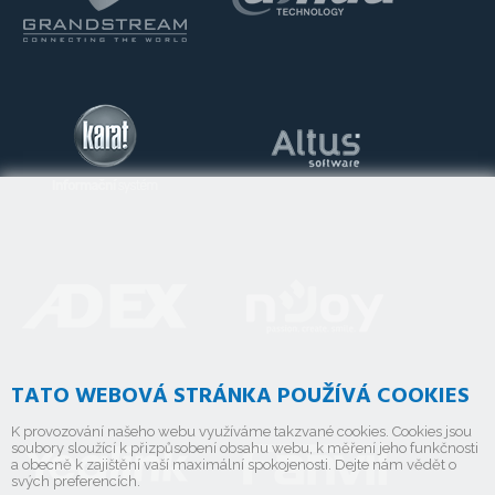
TATO WEBOVÁ STRÁNKA POUŽÍVÁ COOKIES
K provozování našeho webu využíváme takzvané cookies. Cookies jsou
soubory sloužící k přizpůsobení obsahu webu, k měření jeho funkčnosti
a obecně k zajištění vaší maximální spokojenosti. Dejte nám vědět o
svých preferencích.