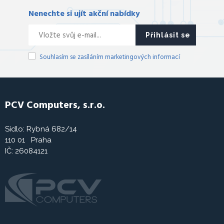
Nenechte si ujít akční nabídky
Přihlásit se
Souhlasím se zasíláním marketingových informací
PCV Computers, s.r.o.
Sídlo: Rybná 682/14
110 01 Praha
IČ: 26084121