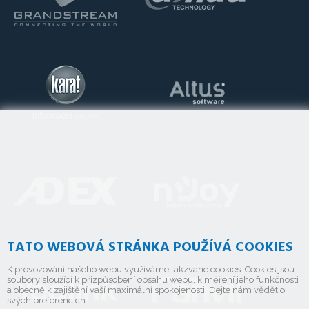
TATO WEBOVÁ STRÁNKA POUŽÍVÁ COOKIES
K provozování našeho webu využíváme takzvané cookies. Cookies jsou
soubory sloužící k přizpůsobení obsahu webu, k měření jeho funkčnosti
a obecně k zajištění vaší maximální spokojenosti. Dejte nám vědět o
svých preferencích.