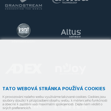
TATO WEBOVÁ STRÁNKA POUŽÍVÁ COOKIES
K provozování našeho webu využíváme takzvané cookies. Cookies jsou
soubory sloužící k přizpůsobení obsahu webu, k měření jeho funkčnosti
a obecně k zajištění vaší maximální spokojenosti. Dejte nám vědět o
svých preferencích.