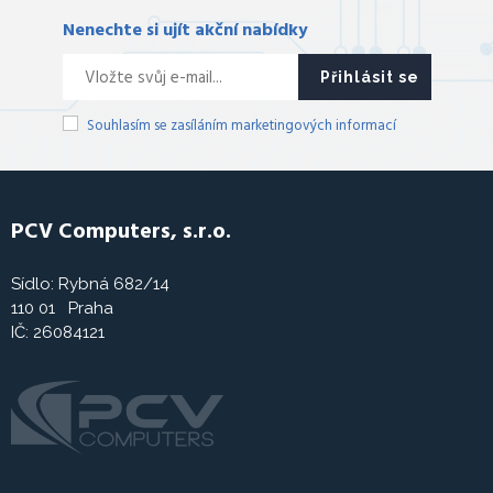
Nenechte si ujít akční nabídky
Přihlásit se
Souhlasím se zasíláním marketingových informací
PCV Computers, s.r.o.
Sídlo: Rybná 682/14
110 01 Praha
IČ: 26084121