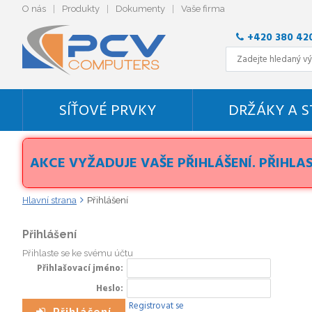
O nás
Produkty
Dokumenty
Vaše firma
+420 380 42
SÍŤOVÉ PRVKY
DRŽÁKY A 
AKCE VYŽADUJE VAŠE PŘIHLÁŠENÍ. PŘIHLAS
Hlavní strana
Přihlášení
Přihlášení
Přihlaste se ke svému účtu
Přihlašovací jméno
Heslo
Registrovat se