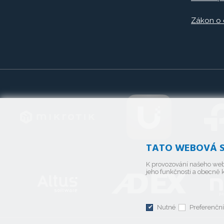
Zákon o
TATO WEBOVÁ S
K provozování našeho web
jeho funkčnosti a obecně k
Nutné
Preferenční