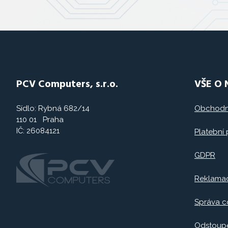
PCV Computers, s.r.o.
VŠE O
Sídlo: Rybná 682/14
Obchodn
110 01 Praha
IČ: 26084121
Platební
GDPR
Reklama
Správa c
Odstoupe