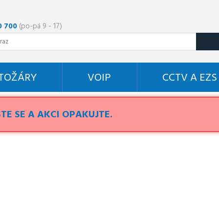
0 700
(po-pá 9 - 17)
STOŽÁRY
VOIP
CCTV A EZS
TE SE A AKCI OPAKUJTE.