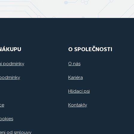
 NÁKUPU
O SPOLEČNOSTI
í podmínky
O nás
 podmínky
Kariéra
Hlídací psi
ce
Kontakty
ookies
ní od smlouvy