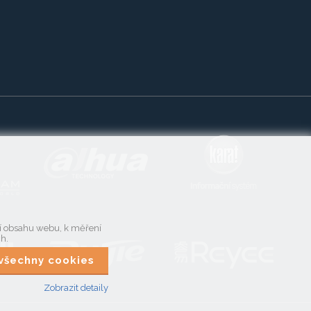
ní obsahu webu, k měření
ch.
t všechny cookies
Zobrazit detaily