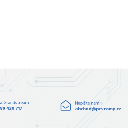
a Grandstream
Napište nám
80 420 717
obchod@pcvcomp.cz