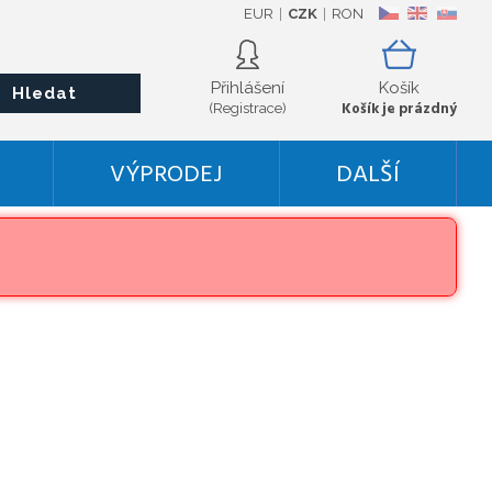
EUR
CZK
RON
CZ
EN
SK
Přihlášení
Košík
Hledat
Košík je prázdný
(Registrace)
VÝPRODEJ
DALŠÍ