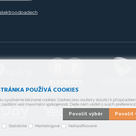
 elektroodpadech
TRÁNKA POUŽÍVÁ COOKIES
u využíváme takzvané cookies. Cookies jsou soubory sloužící k přizpůsobe
 zajištění vaší maximální spokojenosti. Dejte nám vědět o svých preferencí
Povolit výběr
Povoli
Statistické
Marketingové
Neklasifikované