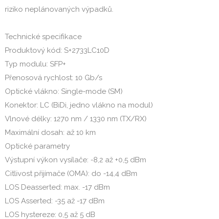
riziko neplánovaných výpadků.
Technické specifikace
Produktový kód: S+2733LC10D
Typ modulu: SFP+
Přenosová rychlost: 10 Gb/s
Optické vlákno: Single-mode (SM)
Konektor: LC (BiDi, jedno vlákno na modul)
Vlnové délky: 1270 nm / 1330 nm (TX/RX)
Maximální dosah: až 10 km
Optické parametry
Výstupní výkon vysílače: -8,2 až +0,5 dBm
Citlivost přijímače (OMA): do -14,4 dBm
LOS Deasserted: max. -17 dBm
LOS Asserted: -35 až -17 dBm
LOS hystereze: 0,5 až 5 dB