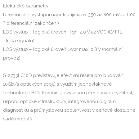
Elektrické parametry
Diferenciální výstupní napětí přijímače: 350 až 800 mVpp (100
? diferenciální zakončení)
LOS výstup – logická úroveň High: 2,0 V až VCC (LVTTL,
ztráta signálu)
LOS výstup – logická úroveň Low: max. 0,8 V (normální
provoz)
S+2733LC10D představuje efektivní řešení pro budování
10Gb/s optických spojů s využitím jednovláknové
technologie BiDi. Kombinuje vysokou přenosovou rychlost,
úsporu optické infrastruktury, integrovanou digitální
diagnostiku a průmyslovou spolehlivost v cenově dostupné
sadě modulů.