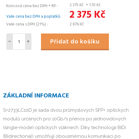
2 375
Kč
+ 1.70
Kč
Koncová cena bez DPH + RP
2 375
Kč
Vaše cena bez DPH a poplatků
Vaše cena s DPH (21%)
2 876
Kč
Přidat do košíku
ZÁKLADNÍ INFORMACE
S+2733LC10D je sada dvou průmyslových SFP+ optických
modulů určených pro 10Gb/s přenos po jednovidových
(single-mode) optických vláknech. Díky technologii BiDi
(Bidirectional) umožňují obousměrnou komunikaci po