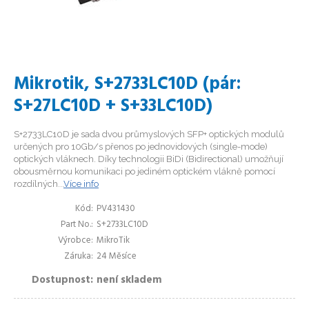
Mikrotik, S+2733LC10D (pár:
S+27LC10D + S+33LC10D)
S+2733LC10D je sada dvou průmyslových SFP+ optických modulů
určených pro 10Gb/s přenos po jednovidových (single-mode)
optických vláknech. Díky technologii BiDi (Bidirectional) umožňují
obousměrnou komunikaci po jediném optickém vlákně pomocí
rozdílných...
Více info
Kód
PV431430
Part No.
S+2733LC10D
Výrobce
MikroTik
Záruka
24 Měsíce
Dostupnost
není skladem