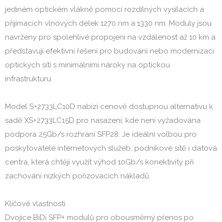
jediném optickém vlákně pomocí rozdílných vysílacích a
přijímacích vlnových délek 1270 nm a 1330 nm. Moduly jsou
navrženy pro spolehlivé propojení na vzdálenost až 10 km a
představují efektivní řešení pro budování nebo modernizaci
optických sítí s minimálními nároky na optickou
infrastrukturu.
Model S+2733LC10D nabízí cenově dostupnou alternativu k
sadě XS+2733LC15D pro nasazení, kde není vyžadována
podpora 25Gb/s rozhraní SFP28. Je ideální volbou pro
poskytovatele internetových služeb, podnikové sítě i datová
centra, která chtějí využít výhod 10Gb/s konektivity při
zachování nízkých pořizovacích nákladů.
Klíčové vlastnosti
Dvojice BiDi SFP+ modulů pro obousměrný přenos po