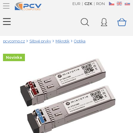
EUR
CZK
RON
CZ
EN
SK
pcvcomp.cz
Síťové prvky
Mikrotik
Optika
Novinka