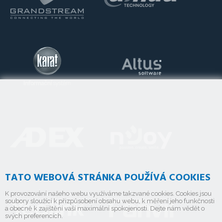
TATO WEBOVÁ STRÁNKA POUŽÍVÁ COOKIES
K provozování našeho webu využíváme takzvané cookies. Cookies jsou
soubory sloužící k přizpůsobení obsahu webu, k měření jeho funkčnosti
a obecně k zajištění vaší maximální spokojenosti. Dejte nám vědět o
svých preferencích.