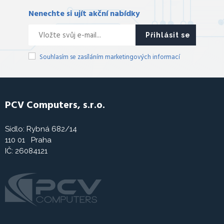
Nenechte si ujít akční nabídky
Přihlásit se
Souhlasím se zasíláním marketingových informací
PCV Computers, s.r.o.
Sídlo: Rybná 682/14
110 01 Praha
IČ: 26084121