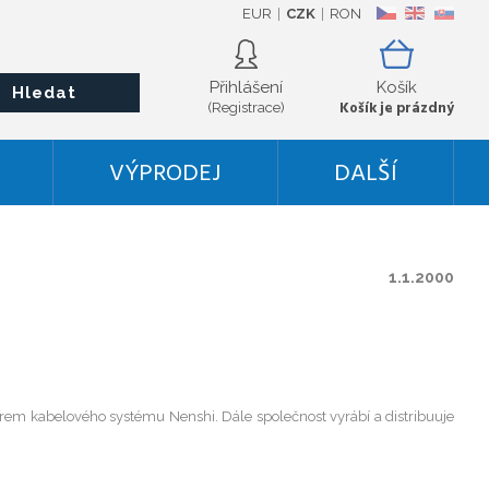
EUR
CZK
RON
CZ
EN
SK
Přihlášení
Košík
Hledat
Košík je prázdný
(Registrace)
VÝPRODEJ
DALŠÍ
1.1.2000
rem kabelového systému Nenshi. Dále společnost vyrábí a distribuuje