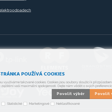
 elektroodpadech
TRÁNKA POUŽÍVÁ COOKIES
u využíváme takzvané cookies. Cookies jsou soubory sloužící k přizpůsobe
 zajištění vaší maximální spokojenosti. Dejte nám vědět o svých preferencí
Povolit výběr
Povoli
Statistické
Marketingové
Neklasifikované