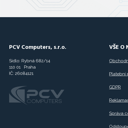
PCV Computers, s.r.o.
VŠE O
Sídlo: Rybná 682/14
Obchodn
110 01 Praha
IČ: 26084121
Platební
GDPR
Reklama
Správa c
Odstoupe