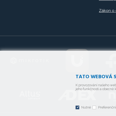
Zákon o
TATO WEBOVÁ S
K provozování našeho web
jeho funkčnosti a obecně k
Nutné
Preferenční