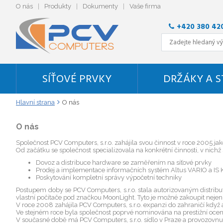
O nás
Produkty
Dokumenty
Vaše firma
+420 380 42
SÍŤOVÉ PRVKY
DRŽÁKY A 
Hlavní strana
O nás
O nás
Společnost PCV Computers, s.r.o. zahájila svou činnost v roce 2005 j
Od začátku se společnost specializovala na konkrétní činnosti, v nichž
Dovoz a distribuce hardware se zaměřením na síťové prvky
Prodej a implementace informačních systém Altus VARIO a IS
Poskytování kompletní správy výpočetní techniky
Postupem doby se PCV Computers, s.r.o. stala autorizovaným distrib
vlastní počítače pod značkou MoonLight. Tyto je možné zakoupit nejen 
V roce 2008 zahájila PCV Computers, s.r.o. expanzi do zahraničí když ak
Ve stejném roce byla společnost poprvé nominována na prestižní oceně
V současné době má PCV Computers, s.r.o. sídlo v Praze a provozovnu