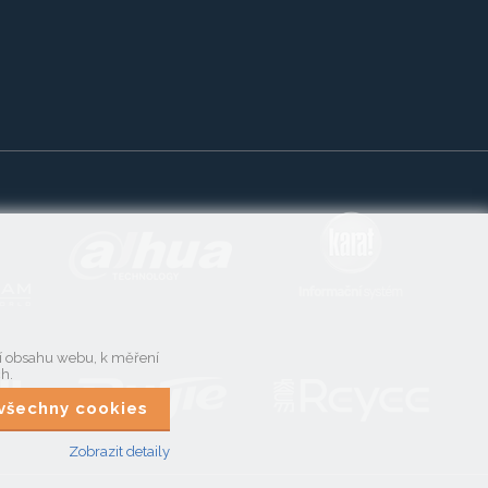
ní obsahu webu, k měření
ch.
t všechny cookies
Zobrazit detaily