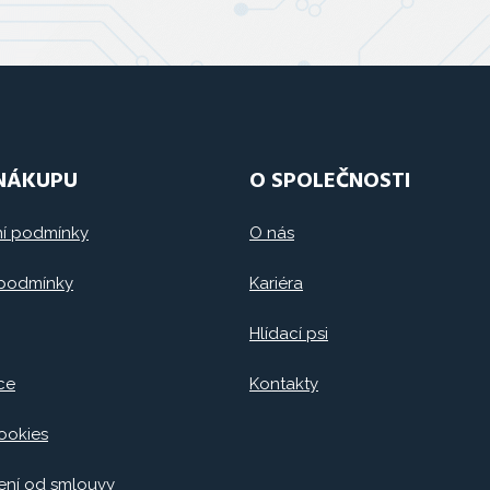
 NÁKUPU
O SPOLEČNOSTI
í podmínky
O nás
 podmínky
Kariéra
Hlídací psi
ce
Kontakty
ookies
ní od smlouvy