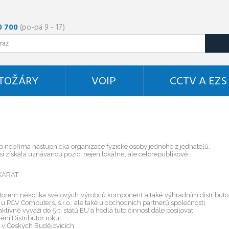
0 700
(po-pá 9 - 17)
STOŽÁRY
VOIP
CCTV A EZS
ako nepřímá nástupnická organizace fyzické osoby jednoho z jednatelů.
 si získala uznávanou pozici nejen lokálně, ale celorepublikově:
 KARAT
utorem několika světových výrobců komponent a také výhradním distributo
u PCV Computers, s.r.o., ale také u obchodních partnerů společnosti.
tivně vyváží do 5-ti států EU a hodlá tuto činnost dále posilovat.
ní Distributor roku!
 v Českých Budějovicích.