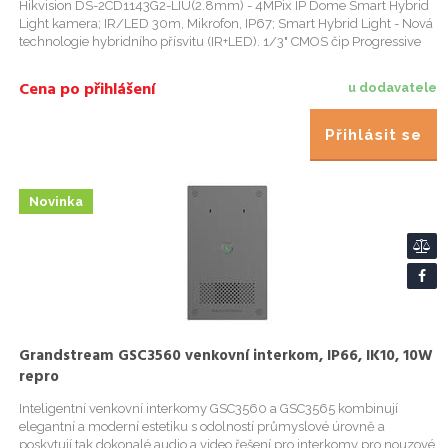
Hikvision DS-2CD1143G2-LIU(2.8mm) - 4MPix IP Dome Smart Hybrid
Light kamera; IR/LED 30m, Mikrofon, IP67; Smart Hybrid Light - Nová
technologie hybridního přísvitu (IR+LED). 1/3" CMOS čip Progressive
Scan; Vestavěný objektiv 2,8mm@F1,6/ úhel záběru 98&d...
Cena po přihlášení
u dodavatele
Přihlásit se
Novinka
Grandstream GSC3560 venkovní interkom, IP66, IK10, 10W
repro
Inteligentní venkovní interkomy GSC3560 a GSC3565 kombinují
elegantní a moderní estetiku s odolností průmyslové úrovně a
poskytují tak dokonalé audio a video řešení pro interkomy pro nouzové