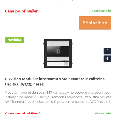
Bluetooth, Hik-Connect, vnitrní stanice Vysoce kvalitní obraz s...
Cena po přihlášení
u dodavatele
Přihlásit se
Novinka
Hikvision Modul IP interkomu s 5MP kamerou; volitelná
tlačítka (0/1/2); nerez
Modulární dverní stanice s 5MP kamerou v nerezovém provedení bez
instalacního rámecku Dle typu rámecku povrchová i zápustná montáž
5MP kamera (3200 x 1800px) s IR prísvitem a podporou WDR 100 dB
Zorné pole: horizontální 134°, vertikální 82° Základní je...
u dodavatele