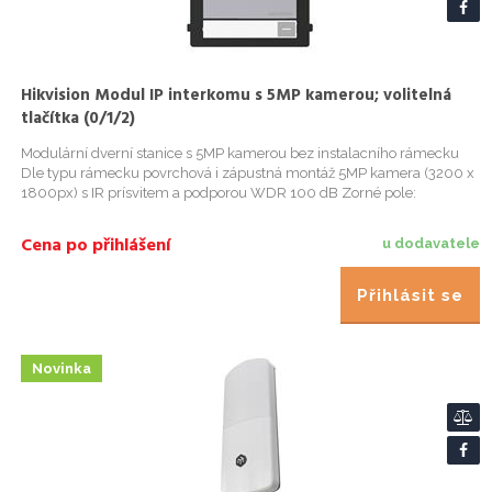
Hikvision Modul IP interkomu s 5MP kamerou; volitelná
tlačítka (0/1/2)
Modulární dverní stanice s 5MP kamerou bez instalacního rámecku
Dle typu rámecku povrchová i zápustná montáž 5MP kamera (3200 x
1800px) s IR prísvitem a podporou WDR 100 dB Zorné pole:
horizontální 134°, vertikální 82° Základní jednotka modulárního sys...
Cena po přihlášení
u dodavatele
Přihlásit se
Novinka