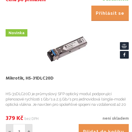
Cena po přihlášení
Přihlásit se
Novinka
Mikrotik, HS-31DLC20D
HS-31DLC20D je průmyslový SFP optický modul podporující
přenosové rychlosti 1 Gb/s a 2,5 Gb/s pro jednovidová (single-mode)
optická vlákna. Je navržen pro spolehlivé spojení na vzdálenost až 20
km, využívá duplexní LC konektor a vysílá na vlnové délce ...
379
Kč
bez DPH
není skladem
Přidat do košíku