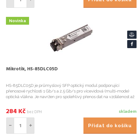
Novinka
Mikrotik, HS-85DLC05D
HS-85DLC05D je průmyslový SFP optický modul podporující
přenosové rychlosti 1 Gb/s a 2,5 Gb/s pro vícevidová (multi-mode)
optická vlákna. Je navržen pro spolehlivý přenos dat na vzdálenost až
550 m, využívá duplexní LC konektor a pracuje na vlnové délc...
284
Kč
bez DPH
skladem
Přidat do košíku