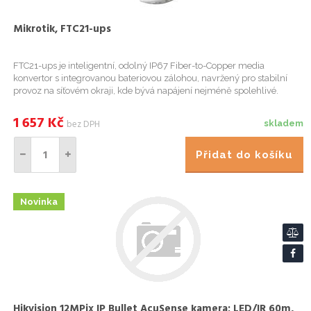
Mikrotik, FTC21-ups
FTC21-ups je inteligentní, odolný IP67 Fiber-to-Copper media
konvertor s integrovanou bateriovou zálohou, navržený pro stabilní
provoz na síťovém okraji, kde bývá napájení nejméně spolehlivé.
Stabilita při výpadcích napájení; Na hraně sítě obvykle nese...
1 657
Kč
bez DPH
skladem
Přidat do košíku
Novinka
Hikvision 12MPix IP Bullet AcuSense kamera; LED/IR 60m,