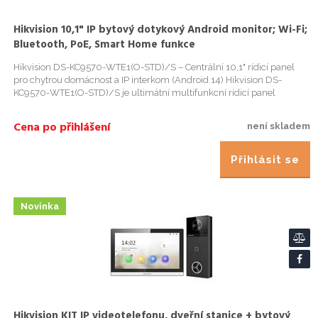
Hikvision 10,1" IP bytový dotykový Android monitor; Wi-Fi;
Bluetooth, PoE, Smart Home funkce
Hikvision DS-KC9570-WTE1(O-STD)/S – Centrální 10,1" rídicí panel
pro chytrou domácnost a IP interkom (Android 14) Hikvision DS-
KC9570-WTE1(O-STD)/S je ultimátní multifunkcní rídicí panel
nejvyšší rady , který posouvá hranice bežného domovního videotele...
Cena po přihlášení
není skladem
Přihlásit se
Novinka
Hikvision KIT IP videotelefonu, dveřní stanice + bytový