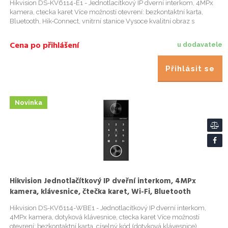
Hikvision DS-KV6114-E1 - Jednotlacítkový IP dverní interkom, 4MPx
kamera, ctecka karet Více možností otevrení: bezkontaktní karta,
Bluetooth, Hik-Connect, vnitrní stanice Vysoce kvalitní obraz s
rozlišením 4 MP , snímac 1/3" CMOS 4 MP (2688 × 1520) @ 2...
Cena po přihlášení
u dodavatele
Přihlásit se
Novinka
Hikvision Jednotlačítkový IP dveřní interkom, 4MPx
kamera, klávesnice, čtečka karet, Wi-Fi, Bluetooth
Hikvision DS-KV6114-WBE1 - Jednotlacítkový IP dverní interkom,
4MPx kamera, dotyková klávesnice, ctecka karet Více možností
otevrení: bezkontaktní karta, císelný kód (dotyková klávesnice),