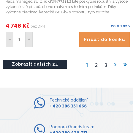
Řada managed switchů GWN7721 L2 Lite poskytuje robustní a vysoce
výkonné sítě přizpůsobené malým a středním podnikům. Díky
výkonné přepínací kapacitě 80 Gb/s poskytují tyto switche
bezchybnou konektivitu a pokročilé funkce potřebné k vybudování
skutečn...
4 748
Kč
bez DPH
20.8.2026
Přidat do košíku
1
2
3
Zobrazit dalších 24
Technické oddělení
+420 386 351 666
Podpora Grandstream