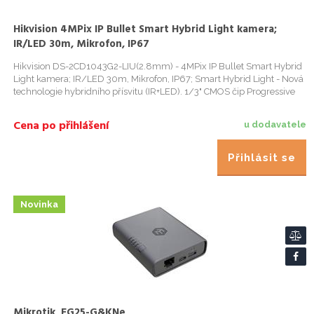
Hikvision 4MPix IP Bullet Smart Hybrid Light kamera;
IR/LED 30m, Mikrofon, IP67
Hikvision DS-2CD1043G2-LIU(2.8mm) - 4MPix IP Bullet Smart Hybrid
Light kamera; IR/LED 30m, Mikrofon, IP67; Smart Hybrid Light - Nová
technologie hybridního přísvitu (IR+LED). 1/3" CMOS čip Progressive
Scan; Vestavěný objektiv 2,8mm@F1,6/ úhel záběru 98...
Cena po přihlášení
u dodavatele
Přihlásit se
Novinka
Mikrotik, EG25-G&KNe