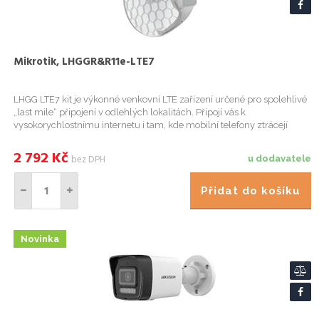
Mikrotik, LHGGR&R11e-LTE7
LHGG LTE7 kit je výkonné venkovní LTE zařízení určené pro spolehlivé
„last mile“ připojení v odlehlých lokalitách. Připojí vás k
vysokorychlostnímu internetu i tam, kde mobilní telefony ztrácejí
signál. Díky LTE Category 7 modemu s dvojnásobnou rychlos...
2 792
Kč
bez DPH
u dodavatele
Přidat do košíku
Novinka