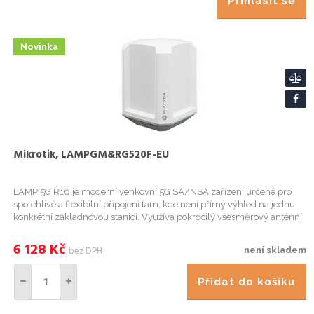
Přihlásit se
Novinka
Mikrotik, LAMPGM&RG520F-EU
LAMP 5G R16 je moderní venkovní 5G SA/NSA zařízení určené pro
spolehlivé a flexibilní připojení tam, kde není přímý výhled na jednu
konkrétní základnovou stanici. Využívá pokročilý všesměrový anténní
systém a integrovanou eSIM, díky čemuž vás udrží při...
6 128
Kč
bez DPH
není skladem
Přidat do košíku