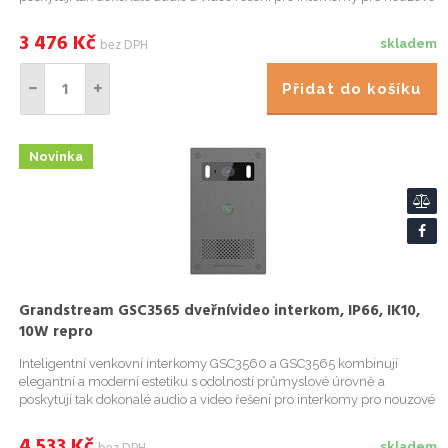
situace a ovládání zařízení ve vysoce náročných prostředích,
3 476
Kč
bez DPH
skladem
Přidat do košíku
Novinka
Grandstream GSC3565 dveřnívideo interkom, IP66, IK10,
10W repro
Inteligentní venkovní interkomy GSC3560 a GSC3565 kombinují
elegantní a moderní estetiku s odolností průmyslové úrovně a
poskytují tak dokonalé audio a video řešení pro interkomy pro nouzové
situace a ovládání zařízení ve vysoce náročných prostředích,
4 533
Kč
skladem