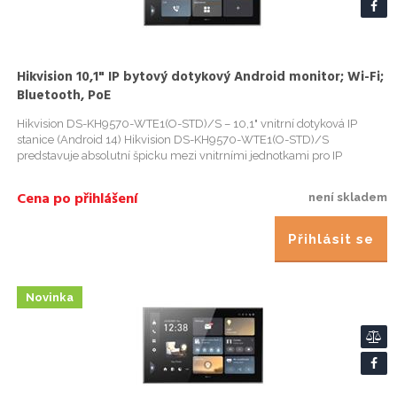
Hikvision 10,1" IP bytový dotykový Android monitor; Wi-Fi;
Bluetooth, PoE
Hikvision DS-KH9570-WTE1(O-STD)/S – 10,1" vnitrní dotyková IP
stanice (Android 14) Hikvision DS-KH9570-WTE1(O-STD)/S
predstavuje absolutní špicku mezi vnitrními jednotkami pro IP
videotelefony . Tento luxusní monitor s 10,1" IPS dotykovým displejem
v s...
Cena po přihlášení
není skladem
Přihlásit se
Novinka