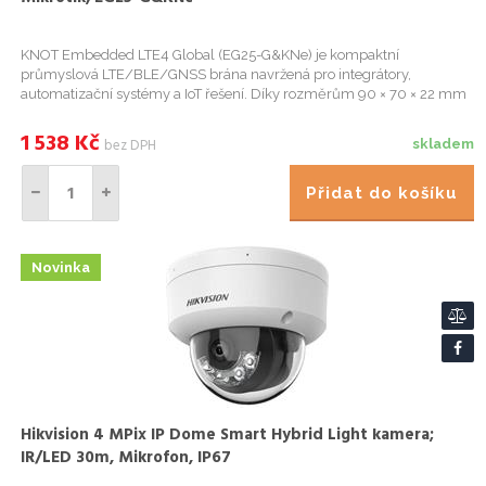
KNOT Embedded LTE4 Global (EG25-G&KNe) je kompaktní
průmyslová LTE/BLE/GNSS brána navržená pro integrátory,
automatizační systémy a IoT řešení. Díky rozměrům 90 × 70 × 22 mm
se vejde i do velmi omezených prostor a podporuje montáž na DIN
lištu. Zařízen...
1 538
Kč
bez DPH
skladem
Přidat do košíku
Novinka
Hikvision 4 MPix IP Dome Smart Hybrid Light kamera;
IR/LED 30m, Mikrofon, IP67