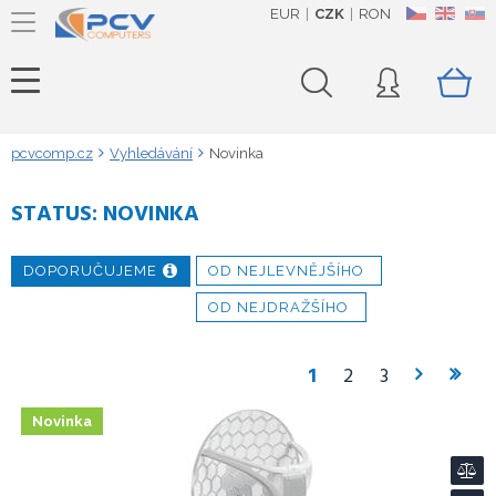
EUR
CZK
RON
CZ
EN
SK
pcvcomp.cz
Vyhledávání
Novinka
STATUS:
NOVINKA
DOPORUČUJEME
OD NEJLEVNĚJŠÍHO
OD NEJDRAŽŠÍHO
1
2
3
Novinka