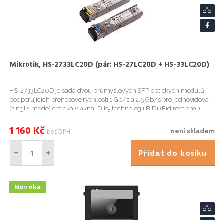
Mikrotik, HS-2733LC20D (pár: HS-27LC20D + HS-33LC20D)
HS-2733LC20D je sada dvou průmyslových SFP optických modulů
podporujících přenosové rychlosti 1 Gb/s a 2,5 Gb/s pro jednovidová
(single-mode) optická vlákna. Díky technologii BiDi (Bidirectional)
umožňují obousměrnou komunikaci po jediném optickém vlák...
1 160
Kč
bez DPH
není skladem
Přidat do košíku
Novinka