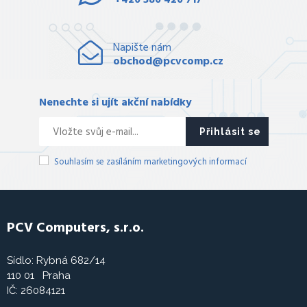
+420 380 420 717
Napište nám
obchod@pcvcomp.cz
Nenechte si ujít akční nabídky
Přihlásit se
Souhlasím se zasíláním marketingových informací
PCV Computers, s.r.o.
Sídlo: Rybná 682/14
110 01 Praha
IČ: 26084121