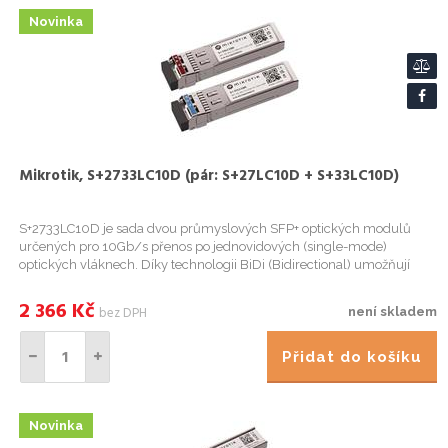
Novinka
Mikrotik, S+2733LC10D (pár: S+27LC10D + S+33LC10D)
S+2733LC10D je sada dvou průmyslových SFP+ optických modulů
určených pro 10Gb/s přenos po jednovidových (single-mode)
optických vláknech. Díky technologii BiDi (Bidirectional) umožňují
obousměrnou komunikaci po jediném optickém vlákně pomocí
rozdílných...
2 366
Kč
bez DPH
není skladem
Přidat do košíku
Novinka