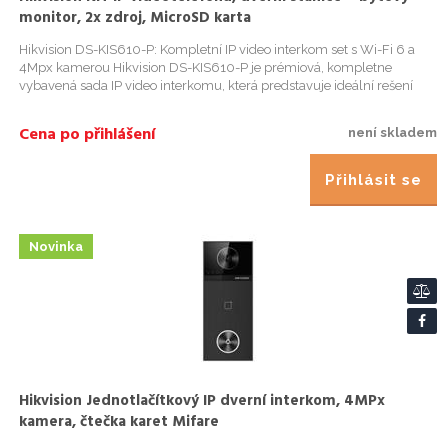
monitor, 2x zdroj, MicroSD karta
Hikvision DS-KIS610-P: Kompletní IP video interkom set s Wi-Fi 6 a
4Mpx kamerou Hikvision DS-KIS610-P je prémiová, kompletne
vybavená sada IP video interkomu, která predstavuje ideální rešení
zabezpecení vstupu pro rodinné domy, vily a moderní kancelár...
Cena po přihlášení
není skladem
Přihlásit se
Novinka
Hikvision Jednotlačítkový IP dverní interkom, 4MPx
kamera, čtečka karet Mifare