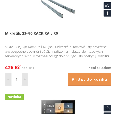
Mikrotik, 23-40 RACK RAIL R0
MikroTik 23-40 Rack Rail R0 jsou univerzální rackové lišty navržené
pro bezpečné upevnění větších zařízení a instalaci do hlubokých
serverových skříní v rozmezí od 23" do 40". Tyto lišty poskytují stabilní
zadní podporu v hlubokých racích, kde standard...
426
Kč
bez DPH
není skladem
Přidat do košíku
Novinka