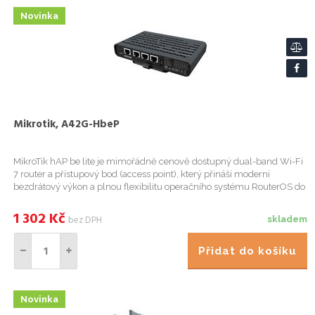
Novinka
Mikrotik, A42G-HbeP
MikroTik hAP be lite je mimořádně cenově dostupný dual-band Wi-Fi
7 router a přístupový bod (access point), který přináší moderní
bezdrátový výkon a plnou flexibilitu operačního systému RouterOS do
kompaktního šasi. Je navržen pro domácnosti a kancelář...
1 302
Kč
bez DPH
skladem
Přidat do košíku
Novinka