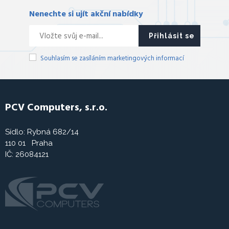
Nenechte si ujít akční nabídky
Přihlásit se
Souhlasím se zasíláním marketingových informací
PCV Computers, s.r.o.
Sídlo: Rybná 682/14
110 01 Praha
IČ: 26084121