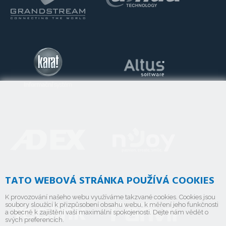
TATO WEBOVÁ STRÁNKA POUŽÍVÁ COOKIES
K provozování našeho webu využíváme takzvané cookies. Cookies jsou
soubory sloužící k přizpůsobení obsahu webu, k měření jeho funkčnosti
a obecně k zajištění vaší maximální spokojenosti. Dejte nám vědět o
svých preferencích.