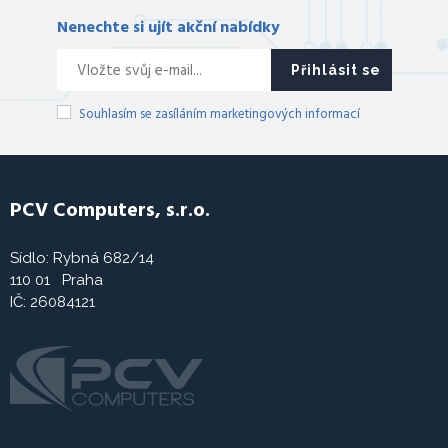
Nenechte si ujít akční nabídky
Přihlásit se
Souhlasím se zasíláním marketingových informací
PCV Computers, s.r.o.
Sídlo: Rybná 682/14
110 01 Praha
IČ: 26084121