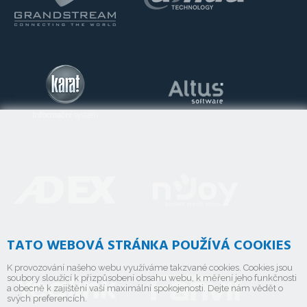
TATO WEBOVÁ STRÁNKA POUŽÍVÁ COOKIES
K provozování našeho webu využíváme takzvané cookies. Cookies jsou
soubory sloužící k přizpůsobení obsahu webu, k měření jeho funkčnosti
a obecně k zajištění vaší maximální spokojenosti. Dejte nám vědět o
svých preferencích.