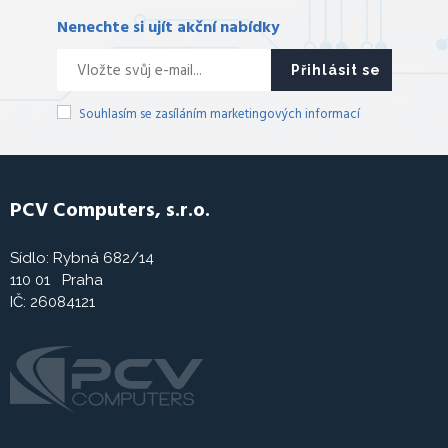
Nenechte si ujít akční nabídky
Přihlásit se
Souhlasím se zasíláním marketingových informací
PCV Computers, s.r.o.
Sídlo: Rybná 682/14
110 01 Praha
IČ: 26084121