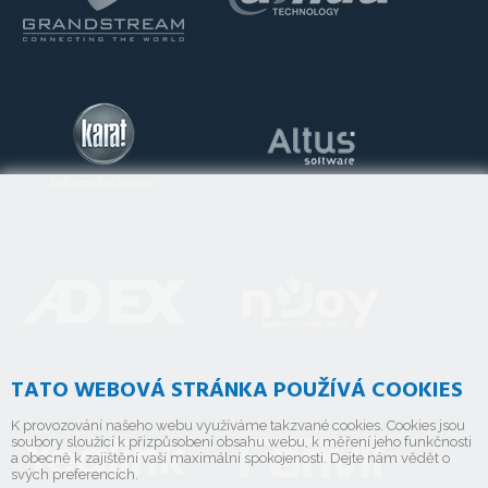
TATO WEBOVÁ STRÁNKA POUŽÍVÁ COOKIES
K provozování našeho webu využíváme takzvané cookies. Cookies jsou
soubory sloužící k přizpůsobení obsahu webu, k měření jeho funkčnosti
a obecně k zajištění vaší maximální spokojenosti. Dejte nám vědět o
svých preferencích.