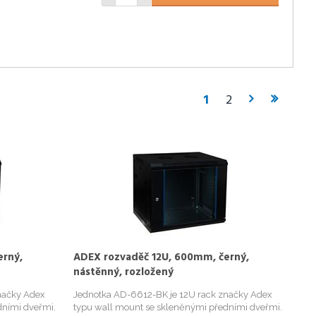
1
2
erný,
ADEX rozvaděč 12U, 600mm, černý,
nástěnný, rozložený
načky Adex
Jednotka AD-6612-BK je 12U rack značky Adex
dními dveřmi.
typu wall mount se skleněnými předními dveřmi.