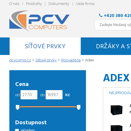
O nás
Produkty
Dokumenty
Vaše firma
+420 380 42
SÍŤOVÉ PRVKY
DRŽÁKY A 
pcvcomp.cz
Síťové prvky
Rozvaděče
Adex
ADEX
Cena
NEJPRODÁV
od
do
Kč
Dostupnost
skladem