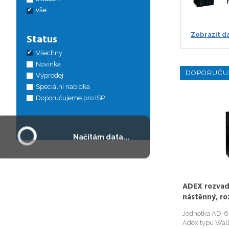
vše
Zobrazit d
Status
Všechny
Novinka
DOPORUČU
Výprodej
Speciální nabídka
Doporučujeme pro ISP
Načítám data...
ADEX rozvad
nástěnný, ro
Jednotka AD-6
Adex typu Wal