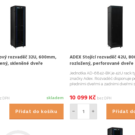
ový rozvaděč 32U, 600mm,
ADEX Stojící rozvaděč 42U, 8
žený, skleněné dveře
rozložený, perforované dveře
Jednotka AD-6842-BK je 42U rack t
značky Adex. Rozvaděč disponuje p
předními dveřmi a zadními dveřmi 
zámkem, odnímatelnými postranním
mnoha uzamykatelnými otvory pro p
10 099
Kč
z DPH
bez DPH
skladem
kabelů a ventilací v zadní části roz...
Přidat do košíku
Přidat 