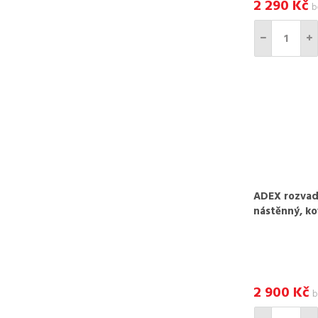
2 290
Kč
b
šedá. Rozvaděč 
ADEX rozvad
nástěnný, ko
2 900
Kč
b