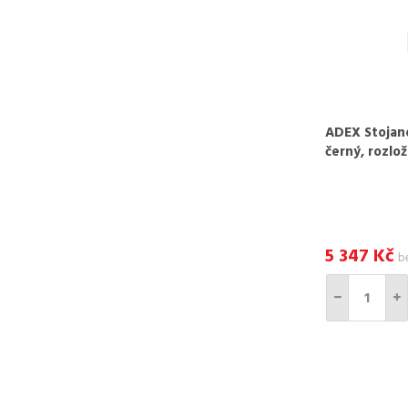
ADEX Stojan
černý, rozlo
5 347
Kč
b