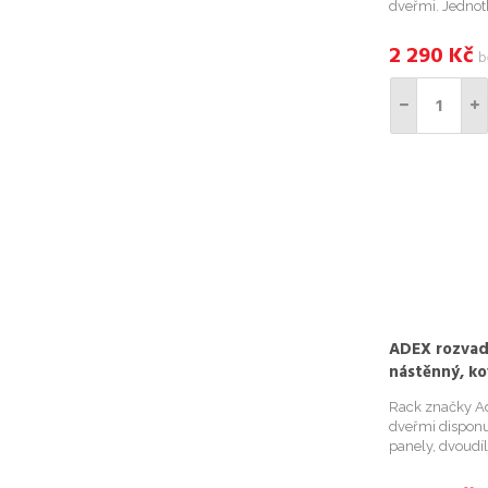
dveřmi. Jednot
postranními pa
rámovou konstr
2 290
Kč
b
otvory pro prot
ADEX rozvad
nástěnný, ko
Rack značky A
dveřmi dispon
panely, dvoudí
možností uzamk
kabelů na horn