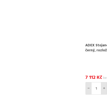
ADEX Stojan
černý, rozlo
7 112
Kč
be