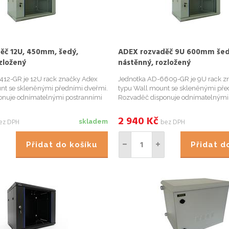
ěč 12U, 450mm, šedý,
ADEX rozvaděč 9U 600mm šed
zložený
nástěnný, rozložený
412-GR je 12U rack značky Adex
Jednotka AD-6609-GR je 9U rack z
nt se skleněnými předními dveřmi.
typu Wall mount se skleněnými pře
onuje odnímatelnými postranními
Rozvaděč disponuje odnímatelnými
lnou svařenou rámovou konstrukcí,
panely, dvoudílnou svařenou rámovo
nutí racku a otvory pro protažení
možností uzamknutí racku a otvory p
2 940
Kč
ez DPH
bez DPH
skladem
m a ...
kabelů na horním a sp...
Přidat do košíku
Přidat 