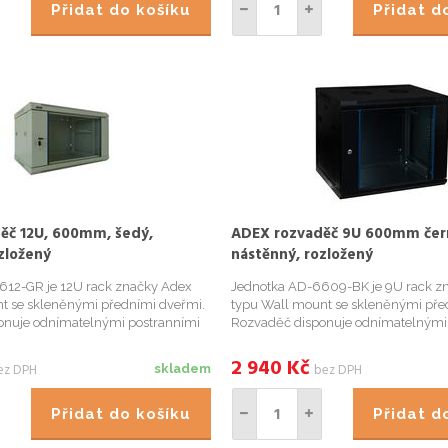
Přidat do košíku
Přidat 
ěč 12U, 600mm, šedý,
ADEX rozvaděč 9U 600mm čer
zložený
nástěnný, rozložený
612-GR je 12U rack značky Adex
Jednotka AD-6609-BK je 9U rack z
t se skleněnými předními dveřmi.
typu Wall mount se skleněnými pře
onuje odnímatelnými postranními
Rozvaděč disponuje odnímatelnými
lnou svařenou rámovou konstrukcí,
panely, dvoudílnou svařenou rámovo
nutí racku a otvory pro protažení
možností uzamknutí racku a otvory p
2 940
Kč
ez DPH
bez DPH
skladem
m a s...
kabelů na horním a sp...
Přidat do košíku
Přidat 