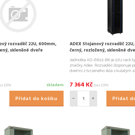
ový rozvaděč 22U, 600mm,
ADEX Stojanový rozvaděč 22U
žený, skleněné dveře
černý, rozložený, skleněné dv
Jednotka AD-6822-BK je 22U rack t
značky Adex. Rozvaděč disponuje p
dveřmi z tvrzeného skla s kulatým
zadními ocelovými dveřmi s kulat
odnímatelnými postranními panely a
7 364
Kč
ez DPH
bez DPH
skladem
protažení kabelů na horním a spodní
Přidat do košíku
Přidat 