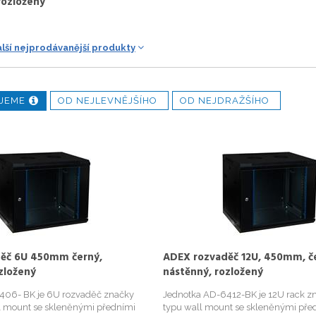
rozložený
alší nejprodávanější produkty
JEME
OD NEJLEVNĚJŠÍHO
OD NEJDRAŽŠÍHO
ěč 6U 450mm černý,
ADEX rozvaděč 12U, 450mm, č
zložený
nástěnný, rozložený
406- BK je 6U rozvaděč značky
Jednotka AD-6412-BK je 12U rack z
l mount se skleněnými předními
typu wall mount se skleněnými pře