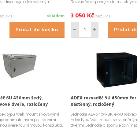
ka disponuje odnímatelnými
Rozvaděč disponuje odnímatelnými
nely, dvoudílnou svařenou
panely, dvoudílnou svařenou rámovo
ukcí, možností uzamknutí racku a
možností uzamknutí racku a otvory p
3 050
Kč
ez DPH
bez DPH
skladem
ažení kabelů na horním...
kabelů na horním a s...
Přidat do košíku
Přidat 
ěč 6U 450mm šedý,
ADEX rozvaděč 9U 450mm čer
vové dveře, rozložený
nástěnný, rozložený
dex typu Wall mount s kovovými
Jednotka AD-6409-BK je 9U rozvad
uje odnímatelnými postranními
Adex typu Wall mount se skleněným
lnou svařenou rámovou konstrukcí,
dveřmi. Jednotka disponuje odníma
nutí racku a otvory pro protažení
postranními panely, dvoudílnou sva
ím i spodním panelu. Barva: světle
rámovou konstrukcí, možností uzamk