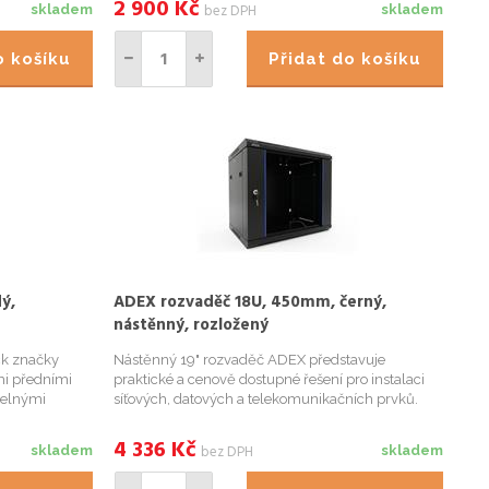
2 900
Kč
bez DPH
skladem
skladem
 ...
otvory pro protažení kabelů na horním ...
do košíku
Přidat do košíku
ý,
ADEX rozvaděč 18U, 450mm, černý,
nástěnný, rozložený
ck značky
Nástěnný 19" rozvaděč ADEX představuje
i předními
praktické a cenově dostupné řešení pro instalaci
telnými
síťových, datových a telekomunikačních prvků.
řenou
Díky dodání v rozloženém stavu zabírá minimum
nutí racku a
místa při přepravě i skladování, což snižuje
4 336
Kč
bez DPH
skladem
skladem
 ...
náklady na logistiku a usna...