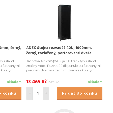
00mm, černý,
ADEX Stojící rozvaděč 42U, 1000mm,
černý, rozložený, perforované dveře
ypu stand
Jednotka ADR6042-BK je 42U rack typu stand
erforovanými
značky Adex, Rozvaděč disponuje perforovanými
s kulatým
předními dveřmi a zadními dveřmi s kulatým
i panely,
zámkem, odnímatelnými postranními panely,
rotažení
mnoha uzamykatelnými otvory pro protažení
13 465
Kč
bez DPH
skladem
skladem
kabelů a ventilací v zadní části roz...
do košíku
Přidat do košíku