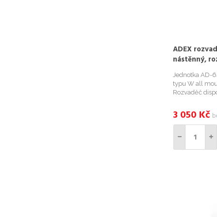
ADEX rozvad
nástěnný, ro
Jednotka AD-6
typu W all mou
Rozvaděč disp
panely, dvoudí
možností uzamk
3 050
Kč
b
kabelů na horní