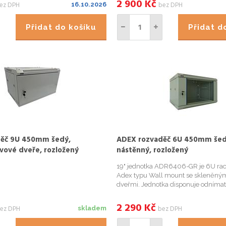
2 900
Kč
ez DPH
bez DPH
16.10.2026
je ur...
otvory pro protažení kabelů na horním
Přidat do košíku
Přidat 
ěč 9U 450mm šedý,
ADEX rozvaděč 6U 450mm šed
vové dveře, rozložený
nástěnný, rozložený
19" jednotka ADR6406-GR je 6U ra
Adex typu Wall mount se skleněným
dveřmi. Jednotka disponuje odníma
postranními panely, dvoudílnou sva
rámovou konstrukcí, možností uzamk
2 290
Kč
ez DPH
bez DPH
skladem
otvory pro protažení kabelů na horním