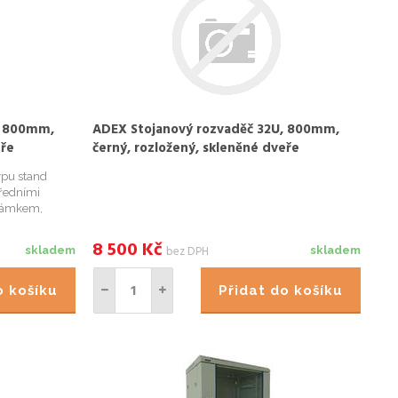
, 800mm,
ADEX Stojanový rozvaděč 32U, 800mm,
eře
černý, rozložený, skleněné dveře
ypu stand
ředními
 zámkem,
ým zámkem,
 otvory pro
8 500
Kč
bez DPH
skladem
skladem
m ...
do košíku
Přidat do košíku