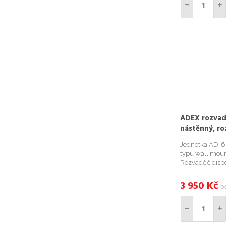
ADEX rozvad
nástěnný, ro
Jednotka AD-6
typu wall moun
Rozvaděč disp
panely, dvoudí
možností uzamk
3 950
Kč
b
kabelů na horní