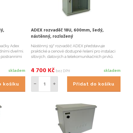
ý,
ADEX rozvaděč 18U, 600mm, šedý,
nástěnný, rozložený
načky Adex
Nástěnný 19" rozvaděč ADEX představuje
dními dveřmi.
praktické a cenově dostupné řešení pro instalaci
 postranními
síťových, datových a telekomunikačních prvků.
u konstrukcí,
Díky dodání v rozloženém stavu zabírá minimum
ro protažení
místa při přepravě i skladování, což snižuje
4 700
Kč
bez DPH
skladem
skladem
náklady na logistiku a usna...
do košíku
Přidat do košíku