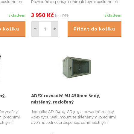
 postranními
Rozvaděč disponuje odnímatelnými postranními
u konstrukcí,
panely, dvoudílnou svařenou rámovou konstrukcí,
ro protažení
možností uzamknutí racku a otvory pro protažení
3 950
Kč
bez DPH
skladem
skladem
kabelů na horním a s...
do košíku
Přidat do košíku
ný,
ADEX rozvaděč 9U 450mm šedý,
nástěnný, rozložený
ěč značky
Jednotka AD-6409-GR je 9U rozvaděč značky
i předními
Adex typu Wall mount se skleněnými předními
telnými
dveřmi. Jednotka disponuje odnímatelnými
řenou
postranními panely, dvoudílnou svařenou
nutí racku a
rámovou konstrukcí, možností uzamknutí racku a