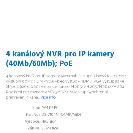
4 kanálový NVR pro IP kamery
(40Mb/60Mb); PoE
4 kanálový NVR pro IP kamery Maximální vstupní datový tok 40Mb/
výstupní 60Mb HDMI/VGA video výstup - HDMI/ VGA výstup až ve
2Mpx (1920x1080) Video komprese: H.265+ /H.265/H.264+/H.264
Rozlišení pro záznam 4MP/3MP/1080/720p Synchronní
prehrávání 4 kaná...
Více info
Kód
PV411619
Part No.
DS-7104NI-Q1/4P/M(D)
Výrobce
Hikvision
Záruka
36 Měsíce