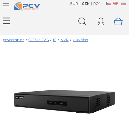
EUR
CZK
RON
CZ
EN
SK
pcvcomp.cz
CCTV a EZS
IP
NVR
Hikvision