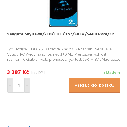
Seagate SkyHawk/2TB/HDD/3.5"/SATA/5400 RPM/3R
Typ úložiště: HDD, 3.5" Kapacita: 2000 GB Rozhraní: Serial ATA III
Využití: PC Vyrovnávací paměť: 256 MB Přenosová rychlost
rozhraní: 6 Gbit/s Trvalá přenosová rychlost: 180 MiB/s Max. počet
podporovaných kamer: 64 Start
3 287
Kč
bez DPH
skladem
Přidat do košíku