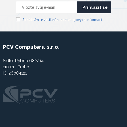
Přihlásit se
Souhlasím se zasíláním marketingových informací
PCV Computers, s.r.o.
Sídlo: Rybná 682/14
110 01 Praha
IČ: 26084121