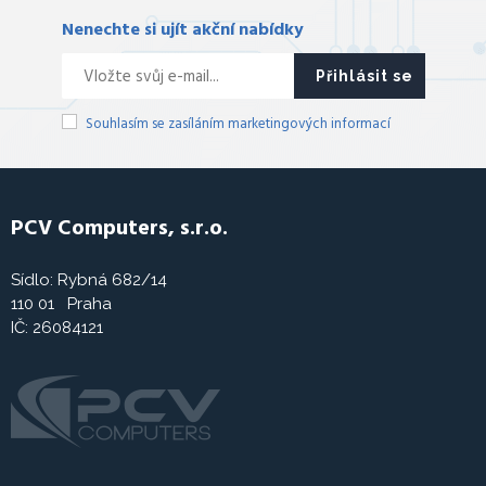
Nenechte si ujít akční nabídky
Přihlásit se
Souhlasím se zasíláním marketingových informací
PCV Computers, s.r.o.
Sídlo: Rybná 682/14
110 01 Praha
IČ: 26084121