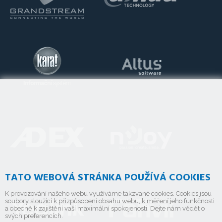
TATO WEBOVÁ STRÁNKA POUŽÍVÁ COOKIES
K provozování našeho webu využíváme takzvané cookies. Cookies jsou
soubory sloužící k přizpůsobení obsahu webu, k měření jeho funkčnosti
a obecně k zajištění vaší maximální spokojenosti. Dejte nám vědět o
svých preferencích.