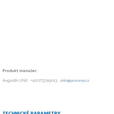
Produkt manažer:
Augustin Uhlíř, +420773749013,
uhlir@pcvcomp.cz
TECHNICKÉ PARAMETRY