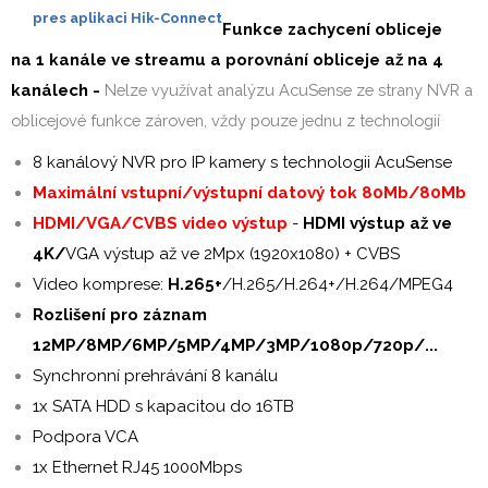
pres aplikaci Hik-Connect
Funkce zachycení obliceje
na 1 kanále ve streamu a porovnání obliceje až na 4
kanálech -
Nelze využívat analýzu AcuSense ze strany NVR a
oblicejové funkce zároven, vždy pouze jednu z technologií
8 kanálový NVR pro IP kamery s technologii AcuSense
Maximální vstupní/výstupní datový tok 80Mb/80Mb
HDMI/VGA/CVBS video výstup
-
HDMI výstup až ve
4K/
VGA výstup až ve 2Mpx (1920x1080) + CVBS
Video komprese:
H.265+
/H.265/H.264+/H.264/MPEG4
Rozlišení pro záznam
12MP/8MP/6MP/5MP/4MP/3MP/1080p/720p/...
Synchronní prehrávání 8 kanálu
1x SATA HDD s kapacitou do 16TB
Podpora VCA
1x Ethernet RJ45 1000Mbps