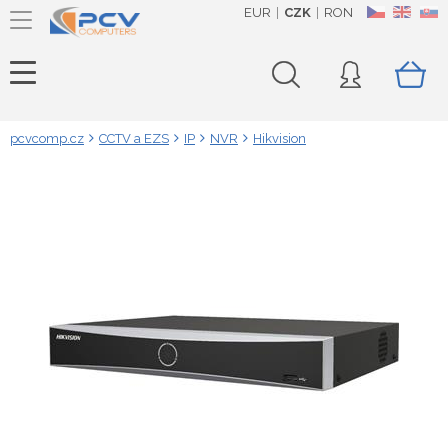
EUR
CZK
RON
CZ
EN
SK
pcvcomp.cz
CCTV a EZS
IP
NVR
Hikvision