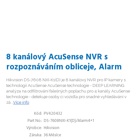
8 kanálový AcuSense NVR s
rozpoznáváním obliceje, Alarm
Hikvision DS-7608 NXI-K1(D) je 8 kanálový NVR pro IP kamery s
technologií AcuSense AcuSense technologie - DEEP LEARNING
analýza na odfiltrování falešných poplachu pro 4 kanály AcuSense
technologie - detekuje osoby ci vozidla pro snadné vyhledávání v
zá...
Více info
Kód
PV420432
Part No.
DS-7608NXI-K1(D)/Alarm4+1
Výrobce
Hikvision
Záruka
36 Měsíce