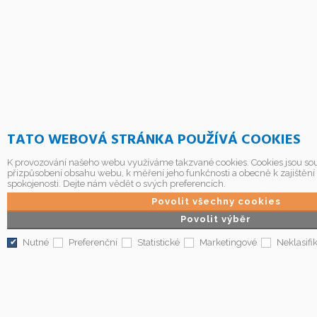
TATO WEBOVÁ STRÁNKA POUŽÍVÁ COOKIES
K provozování našeho webu využíváme takzvané cookies. Cookies jsou sou
přizpůsobení obsahu webu, k měření jeho funkčnosti a obecně k zajištění
spokojenosti. Dejte nám vědět o svých preferencích.
Povolit všechny cookies
Povolit výběr
Nutné
Preferenční
Statistické
Marketingové
Neklasifi