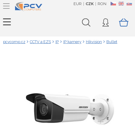
EUR
CZK
RON
CZ
EN
SK
pcvcomp.cz
CCTV a EZS
IP
IP kamery
Hikvision
Bullet