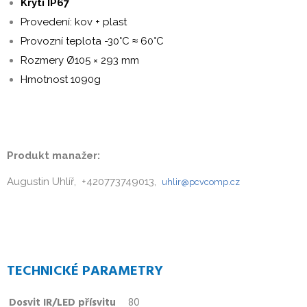
Krytí IP67
Provedení: kov + plast
Provozní teplota -30°C ≈ 60°C
Rozmery Ø105 × 293 mm
Hmotnost 1090g
Produkt manažer:
Augustin Uhlíř, +420773749013,
uhlir@pcvcomp.cz
TECHNICKÉ PARAMETRY
Dosvit IR/LED přísvitu
80