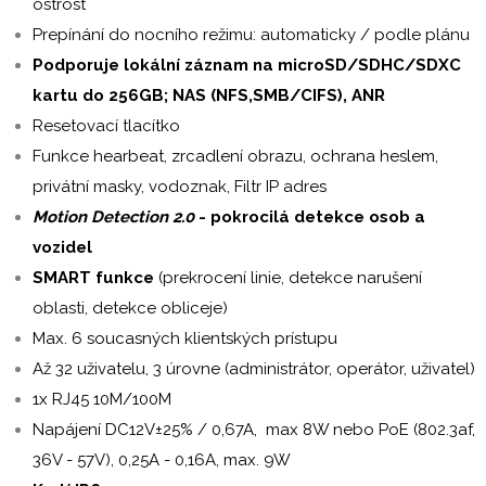
ostrost
Prepínání do nocního režimu: automaticky / podle plánu
Podporuje lokální záznam na microSD/SDHC/SDXC
kartu do 256GB; NAS (NFS,SMB/CIFS), ANR
Resetovací tlacítko
Funkce hearbeat, zrcadlení obrazu, ochrana heslem,
privátní masky, vodoznak, Filtr IP adres
Motion Detection 2.0
- pokrocilá detekce osob a
vozidel
SMART funkce
(prekrocení linie, detekce narušení
oblasti, detekce obliceje)
Max. 6 soucasných klientských prístupu
Až 32 uživatelu, 3 úrovne (administrátor, operátor, uživatel)
1x RJ45 10M/100M
Napájení DC12V±25% / 0,67A, max 8W nebo PoE (802.3af,
36V - 57V), 0,25A - 0,16A, max. 9W