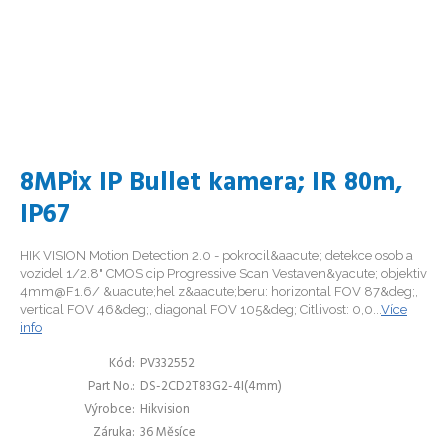
8MPix IP Bullet kamera; IR 80m,
IP67
HIK VISION Motion Detection 2.0 - pokrocil&aacute; detekce osob a
vozidel 1/2.8" CMOS cip Progressive Scan Vestaven&yacute; objektiv
4mm@F1.6/ &uacute;hel z&aacute;beru: horizontal FOV 87&deg;,
vertical FOV 46&deg;, diagonal FOV 105&deg; Citlivost: 0,0...
Více
info
Kód
PV332552
Part No.
DS-2CD2T83G2-4I(4mm)
Výrobce
Hikvision
Záruka
36 Měsíce