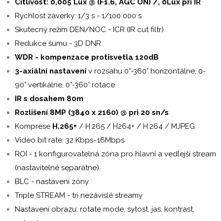
Citlivost: 0,005 Lux @ (F1.6, AGC ON) /, 0Lux pri IR
Rychlost záverky: 1/3 s - 1/100 000 s
Skutecný režim DEN/NOC - ICR (IR cut filtr)
Redukce šumu - 3D DNR
WDR - kompenzace protisvetla 120dB
3-axiální nastavení
v rozsahu 0°-360° horizontálne, 0-
90° vertikálne, 0°-360° rotace
IR
s dosahem 80m
Rozlišení 8MP (3840 x 2160) @ pri 20 sn/s
Komprese
H.265+
/ H.265 / H264+ / H.264 / MJPEG
Video bit rate: 32 Kbps~16Mbps
ROI - 1 konfigurovatelná zóna pro hlavní a vedlejší stream
(nastavitelné separátne)
BLC - nastavení zóny
Triple STREAM - tri nezávislé streamy
Nastavení obrazu: rotate mode, sytost, jas, kontrast,