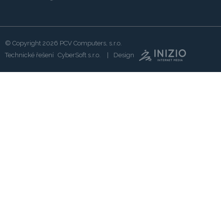
© Copyright 2026
PCV Computers, s.r.o.
Technické řešení
CyberSoft s.r.o.
Design