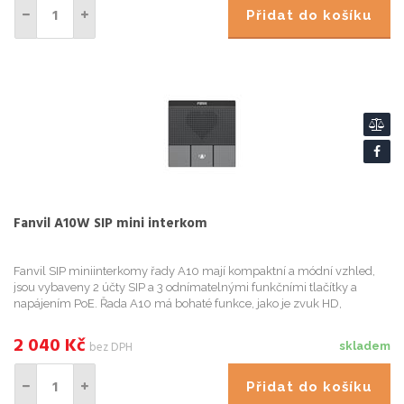
Přidat do košíku
Fanvil A10W SIP mini interkom
Fanvil SIP miniinterkomy řady A10 mají kompaktní a módní vzhled,
jsou vybaveny 2 účty SIP a 3 odnímatelnými funkčními tlačítky a
napájením PoE. Řada A10 má bohaté funkce, jako je zvuk HD,
vodotěsnost a prachotěsnost IP54 a vestavěnou 2,4G a 5G Wi-Fi, k...
2 040
Kč
bez DPH
skladem
Přidat do košíku