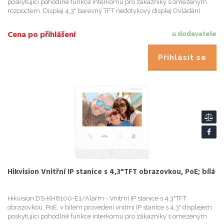
poskytující pohodlné funkce interkomu pro zákazníky s omezeným
rozpoctem. Displej 4,3" barevný TFT nedotykový displej Ovládání
pomocí 9 dotykových tlacítek pod displejem - 4 tlacítka jsou už...
Cena po přihlášení
u dodavatele
Přihlásit se
Hikvision Vnitřní IP stanice s 4,3"TFT obrazovkou, PoE; bílá
Hikvision DS-KH6100-E1/Alarm - Vnitrní IP stanice s 4,3"TFT
obrazovkou, PoE, v bílem provedení vnitrní IP stanice s 4,3" displejem
poskytující pohodlné funkce interkomu pro zákazníky s omezeným