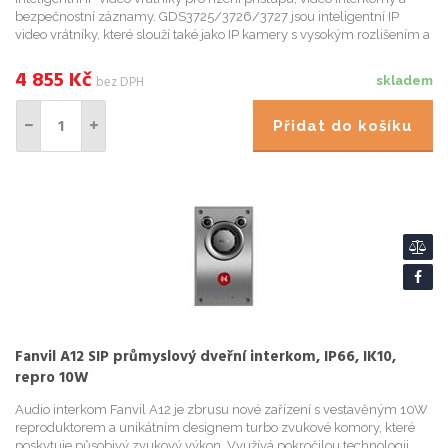
bezpečnostní záznamy. GDS3725/3726/3727 jsou inteligentní IP
video vrátníky, které slouží také jako IP kamery s vysokým rozlišením a
IP interkomy. Nabízejí tak řízení přístupu do obj
4 855
Kč
bez DPH
skladem
Přidat do košíku
Fanvil A12 SIP průmyslový dveřní interkom, IP66, IK10,
repro 10W
Audio interkom Fanvil A12 je zbrusu nové zařízení s vestavěným 10W
reproduktorem a unikátním designem turbo zvukové komory, které
poskytuje působivý zvukový výkon. Využívá pokročilou technologii