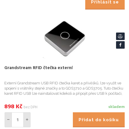
Přihlásit se
Grandstream RFID čtečka externí
Externí Grandstream USB RFID čtečka karet a přívěšků, lze využít ve
spojení s vrátníky stejné značky a to GDS3710 a GDS3705. Tuto čtečku
karet RFID USB lze nainstalovat kdekoli a připojit přes USB k počítači,
na kterém je spuštěn bezplatný software Gra...
898
Kč
bez DPH
skladem
Přidat do košíku