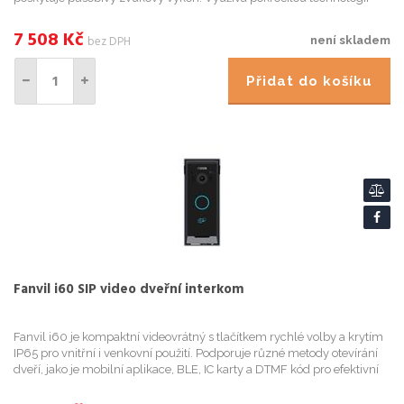
redukce šumu Fanvil se dvěma mikrofony a algoritmy pro vy...
7 508
Kč
bez DPH
není skladem
Přidat do košíku
Fanvil i60 SIP video dveřní interkom
Fanvil i60 je kompaktní videovrátný s tlačítkem rychlé volby a krytím
IP65 pro vnitřní i venkovní použití. Podporuje různé metody otevírání
dveří, jako je mobilní aplikace, BLE, IC karty a DTMF kód pro efektivní
správu přístupu a je vybaven 2megapixelo...