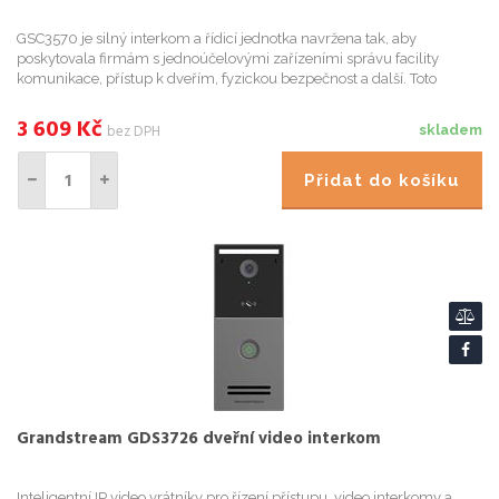
GSC3570 je silný interkom a řídicí jednotka navržena tak, aby
poskytovala firmám s jednoúčelovými zařízeními správu facility
komunikace, přístup k dveřím, fyzickou bezpečnost a další. Toto
zařízení lze namontovat na zeď nebo umístit na plochu jako řeše...
3 609
Kč
bez DPH
skladem
Přidat do košíku
Grandstream GDS3726 dveřní video interkom
Inteligentní IP video vrátníky pro řízení přístupu, video interkomy a