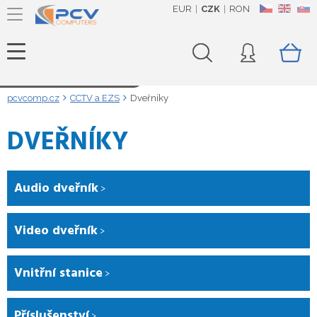
EUR
CZK
RON
CZ
EN
SK
Načítám data...
pcvcomp.cz
CCTV a EZS
Dveřníky
DVEŘNÍKY
Audio dveřník
Video dveřník
Vnitřní stanice
Příslušenství