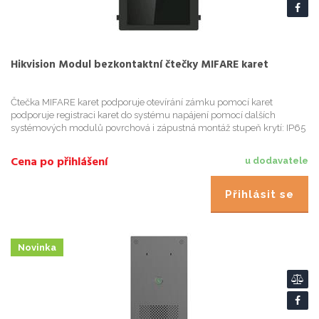
Hikvision Modul bezkontaktní čtečky MIFARE karet
Čtečka MIFARE karet podporuje otevírání zámku pomocí karet
podporuje registraci karet do systému napájení pomocí dalších
systémových modulů povrchová i zápustná montáž stupeň krytí: IP65
pracovní prostředí: -40°C až + 60°C, vlhkost: 10% až 95% ro
Cena po přihlášení
u dodavatele
Přihlásit se
Novinka