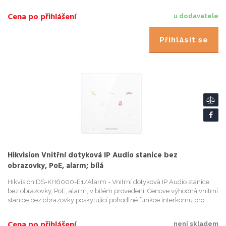
rozpoctem. Displej 4,3" barevný TFT nedotykový displej Ovl...
Cena po přihlášení
u dodavatele
Přihlásit se
Hikvision Vnitřní dotyková IP Audio stanice bez
obrazovky, PoE, alarm; bílá
Hikvision DS-KH6000-E1/Alarm - Vnitrní dotyková IP Audio stanice
bez obrazovky, PoE, alarm, v bílém provedení; Cenove výhodná vnitrní
stanice bez obrazovky poskytující pohodlné funkce interkomu pro
zákazníky s omezeným rozpoctem. Tato verze má vstup pr...
Cena po přihlášení
není skladem