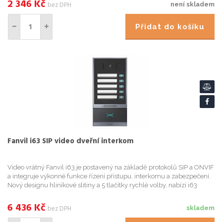
2 346
Kč
bez DPH
není skladem
Přidat do košíku
Fanvil i63 SIP video dveřní interkom
Video vrátný Fanvil i63 je postavený na základě protokolů SIP a ONVIF
a integruje výkonné funkce řízení přístupu, interkomu a zabezpečení.
Nový designu hliníkové slitiny a 5 tlačítky rychlé volby, nabízí i63
vysoce kvalitní elegantní vzhled. Díky vysok...
6 436
Kč
bez DPH
skladem