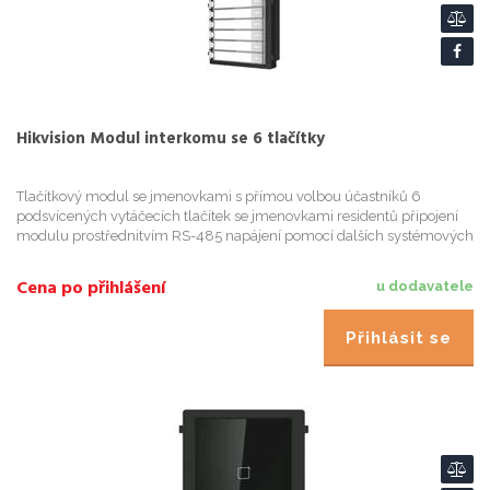
Hikvision Modul interkomu se 6 tlačítky
Tlačítkový modul se jmenovkami s přímou volbou účastníků 6
podsvícených vytáčecích tlačítek se jmenovkami residentů připojení
modulu prostřednitvím RS-485 napájení pomocí dalších systémových
modulů povrchová i zápustná montáž Stupeň krytí: IP65
Cena po přihlášení
u dodavatele
Přihlásit se