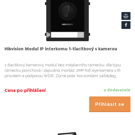
Hikvision Modul IP interkomu 1-tlacítkový s kamerou
1-tlacítkový kamerový modul bez instalacního rámecku; dle typu
rámecku povrchová i zápustná montáž; 2MP fish eye kamera s IR
prísvitem a podporou WDR; Zorné pole: horizontální 146&deg;,
vertikální 82&deg; Základní jednotka podporující pripojení až 8 da...
Cena po přihlášení
u dodavatele
Přihlásit se