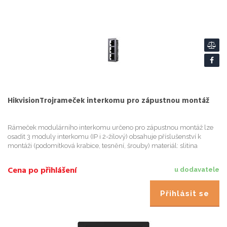
HikvisionTrojrameček interkomu pro zápustnou montáž
Rámeček modulárního interkomu určeno pro zápustnou montáž lze
osadit 3 moduly interkomu (IP i 2-žilový) obsahuje příslušenství k
montáži (podomítková krabice, tesnění, šrouby) materiál: slitina
hliníku rozměry krycího rámečku: 338 x 124 × 4
Cena po přihlášení
u dodavatele
Přihlásit se