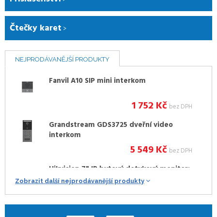
Čtečky karet
NEJPRODÁVANĚJŠÍ PRODUKTY
Fanvil A10 SIP mini interkom
1 752
Kč
bez DPH
Grandstream GDS3725 dveřní video
interkom
5 549
Kč
bez DPH
Hikvision 7" IP bytový dotykový monitor;
PoE; Wi-Fi, bílý
Zobrazit další nejprodávanější produkty
Cena po přihlášení
Hikvision 7" IP bytový dotykový monitor;