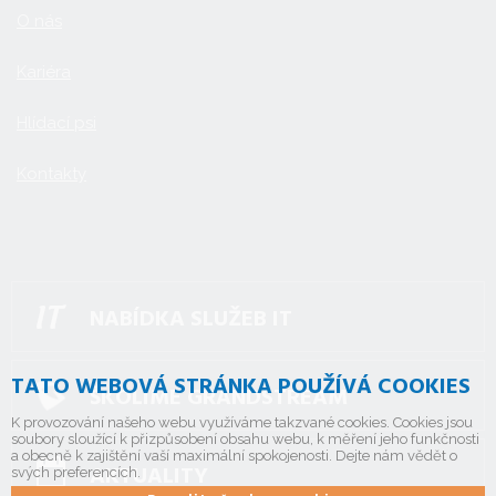
O nás
Kariéra
Hlídací psi
Kontakty
NABÍDKA SLUŽEB IT
TATO WEBOVÁ STRÁNKA POUŽÍVÁ COOKIES
ŠKOLÍME GRANDSTREAM
K provozování našeho webu využíváme takzvané cookies. Cookies jsou
soubory sloužící k přizpůsobení obsahu webu, k měření jeho funkčnosti
a obecně k zajištění vaší maximální spokojenosti. Dejte nám vědět o
AKTUALITY
svých preferencích.