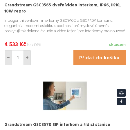
Grandstream GSC3565 dveřnívideo interkom, IP66, IK10,
10W repro
Inteligentní venkovní interkomy GSC3560 a GSC3565 kombinují
elegantní a moderní estetiku s odolností průmyslové úrovně a
poskytují tak dokonalé audio a video řešení pro interkomy pro nouzové
situace a ovládání zařízení ve vysoce náročných prostředích,
4 533
Kč
bez DPH
skladem
Přidat do košíku
Grandstream GSC3570 SIP interkom a řídicí stanice