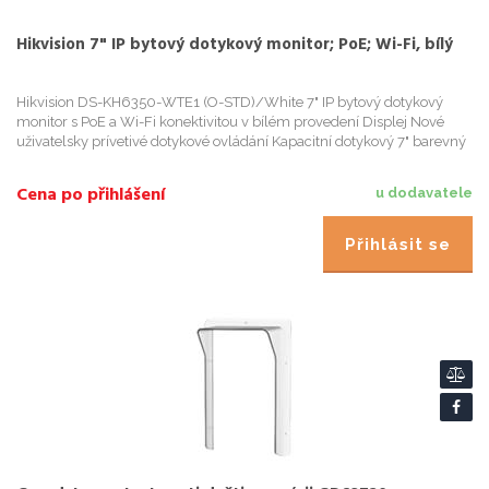
Hikvision 7" IP bytový dotykový monitor; PoE; Wi-Fi, bílý
Hikvision DS-KH6350-WTE1 (O-STD)/White 7" IP bytový dotykový
monitor s PoE a Wi-Fi konektivitou v bílém provedení Displej Nové
uživatelsky prívetivé dotykové ovládání Kapacitní dotykový 7" barevný
TFT LCD displej Rozlišení 1024 x 600 Menu v ceštine Aud...
Cena po přihlášení
u dodavatele
Přihlásit se