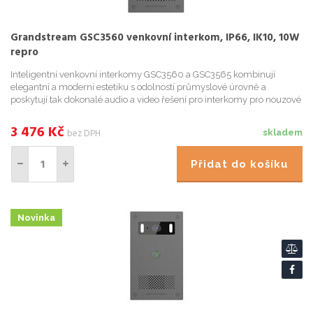
Grandstream GSC3560 venkovní interkom, IP66, IK10, 10W
repro
Inteligentní venkovní interkomy GSC3560 a GSC3565 kombinují
elegantní a moderní estetiku s odolností průmyslové úrovně a
poskytují tak dokonalé audio a video řešení pro interkomy pro nouzové
situace a ovládání zařízení ve vysoce náročných prostředích,
3 476
Kč
bez DPH
skladem
Přidat do košíku
Novinka