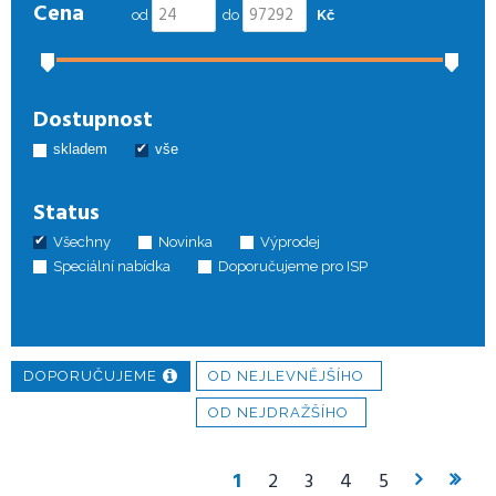
Cena
PoE; Wi-Fi
od
do
Kč
Cena po přihlášení
Hikvision Vniřní IP stanice s 4,3"TFT
Dostupnost
obrazovkou, PoE
skladem
vše
Cena po přihlášení
Status
Všechny
Novinka
Výprodej
Speciální nabídka
Doporučujeme pro ISP
DOPORUČUJEME
OD NEJLEVNĚJŠÍHO
OD NEJDRAŽŠÍHO
1
2
3
4
5