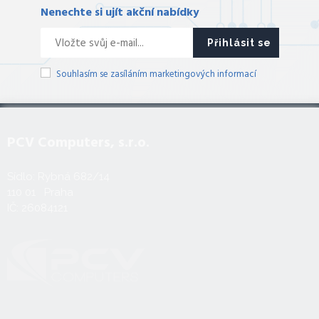
Nenechte si ujít akční nabídky
Přihlásit se
Souhlasím se zasíláním marketingových informací
PCV Computers, s.r.o.
Sídlo: Rybná 682/14
110 01 Praha
IČ: 26084121