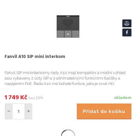
Fanvil A10 SIP mini interkom
Fanvil SIP miniinterkomy řady A10 mají kompaktní a módní vzhled,
jsou vybaveny 2 účty SIP a 3 odnímatelnými funkčními tlačítky a
napájením PoE. Řada A10 má bohaté funkce, jako je zvuk HD,
vodotěsnost a prachotěsnost IP54, které uživateli poskytují vyso...
1 749
Kč
bez DPH
skladem
Přidat do košíku