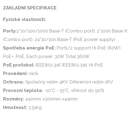
ZÁKLADNÍ SPECIFIKACE
Fyzické vlastnosti:
Porty:
2*10/100/1000 Base-T (Combo port), 2*1000 Base-X
(Combo port), 24*10/100 Base-T (PoE power supply)
Spotřeba energie PoE:
Port1/2 support Hi-PoE (60W),
PoE+, PoE, Each power .30W Total.360W
PoE protokol:
IEEE802.3af, IEEE802.3at, Hi-PoE
Provedení:
rack
Ochrana:
Společný režim 4KV, Diferenční režim 2KV
Provozní teplota:
-10°C - 55°C, vlhkost do 90%
Rozměry:
440mm x300mm x44mm
Hmotnost:
3.51kg