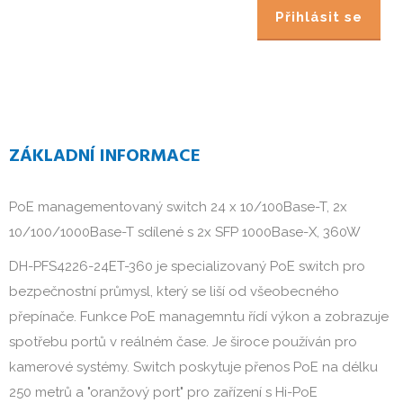
Přihlásit se
ZÁKLADNÍ INFORMACE
PoE managementovaný switch 24 x 10/100Base-T, 2x
10/100/1000Base-T sdílené s 2x SFP 1000Base-X, 360W
DH-PFS4226-24ET-360 je specializovaný PoE switch pro
bezpečnostní průmysl, který se liší od všeobecného
přepínače. Funkce PoE managemntu řídí výkon a zobrazuje
spotřebu portů v reálném čase. Je široce používán pro
kamerové systémy. Switch poskytuje přenos PoE na délku
250 metrů a "oranžový port" pro zařízení s Hi-PoE