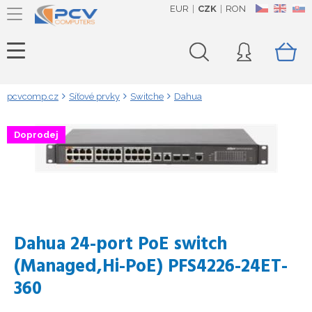
EUR
CZK
RON
CZ
EN
SK
pcvcomp.cz
Síťové prvky
Switche
Dahua
Doprodej
Dahua 24-port PoE switch
(Managed,Hi-PoE) PFS4226-24ET-
360