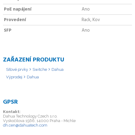
PoE napájení
Ano
Provedení
Rack, Kov
SFP
Ano
ZAŘAZENÍ PRODUKTU
Síťové prvky
Switche
Dahua
Výprodej
Dahua
GPSR
Kontakt:
Dahua Technology Czech s.r.o.
Vyskočilova 1566, 14000 Praha - Michle
dh.cen@dahuatech.com