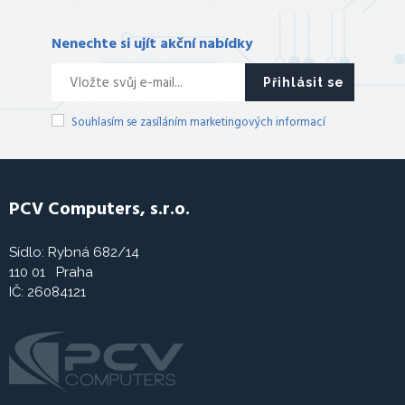
Nenechte si ujít akční nabídky
Přihlásit se
Souhlasím se zasíláním marketingových informací
PCV Computers, s.r.o.
Sídlo: Rybná 682/14
110 01 Praha
IČ: 26084121