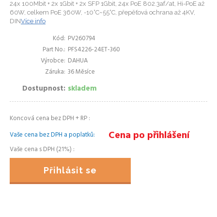
24x 100Mbit + 2x 1Gbit + 2x SFP 1Gbit, 24x PoE 802.3af/at, Hi-PoE až
60W, celkem PoE 360W, -10°C~55°C, přepěťová ochrana až 4KV,
DIN
Více info
Kód
PV260794
Part No.
PFS4226-24ET-360
Výrobce
DAHUA
Záruka
36 Měsíce
Dostupnost
skladem
Koncová cena bez DPH + RP
Cena po přihlášení
Vaše cena bez DPH a poplatků
Vaše cena s DPH (21%)
Přihlásit se