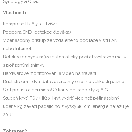
Synology a Qnap.
Vlastnosti:
Komprese H.265+ a H.264+
Podpora SMD (detekce člověka)
Vícenásobný přístup ze vzdáleného počítače v síti LAN
nebo Internet
Detekce pohybu může automaticky posílat výstražné maily
s pořízenými snímky
Hardwarové monitorování a video nahrávání
Dual stream - dva datové streamy o různé velikosti pásma
Slot pro instalaci microSD karty do kapacity 256 GB
Stupeň krytí IP67 + IK10 (Kryt vydrží více než pětinásobný
úder 5 kg závaží padajícího z výšky 40 cm, energie nárazu je
20 J.)
Zobrazení: