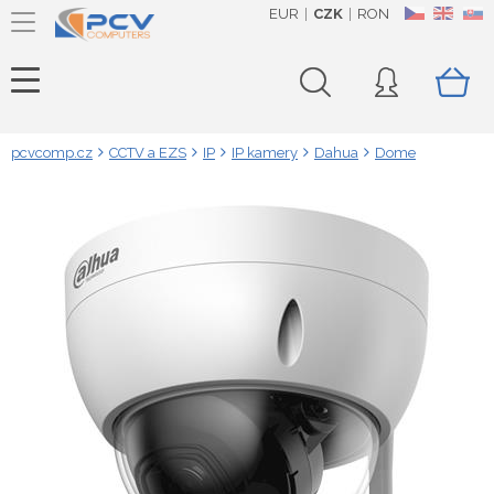
EUR
CZK
RON
CZ
EN
SK
pcvcomp.cz
CCTV a EZS
IP
IP kamery
Dahua
Dome