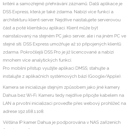
kritérií a samozřejmě přehrávání záznamů. Další aplikace je
DSS Express, která je také zdarma. Nabízí více funkcí a
architekturu klient-server. Nejdříve naistalujete serverovou
část a poté klientskou aplikaci. Klient může být
nainstalovaný na stejném PC jako server, ale i na jiném PC ve
stejné síti. DSS Express umožňuje až 10 připojených klientů
zdarma. Pokročilejší DSS Pro je již licencované a nabízí
mnohem více analytických funkcí.
Pro mobilní přístup využijte aplikaci DMSS; stahujte a
instalujte z aplikačních systémových bází (Google/Apple).
Kamera se inicializuje stejným způsobem jako jiné kamery
Dahua bez Wi-Fi. Kameru tedy nejdříve připojte kabelem na
LAN a prvotní inicializaci proveďte přes webový prohlížeč na
adrese 192.168.1.108.
Většina IP kamer Dahua je podporována v NAS zařízeních