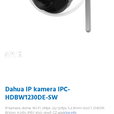
Dahua IP kamera IPC-
HDBW1230DE-SW
IP kamera, dome, Wi-Fi, 2Mpx, 25/30fps, f=2,8mm (100°), DWDR,
IR30m, H.265, IP67, IK10, onvif, CZ app
Více info