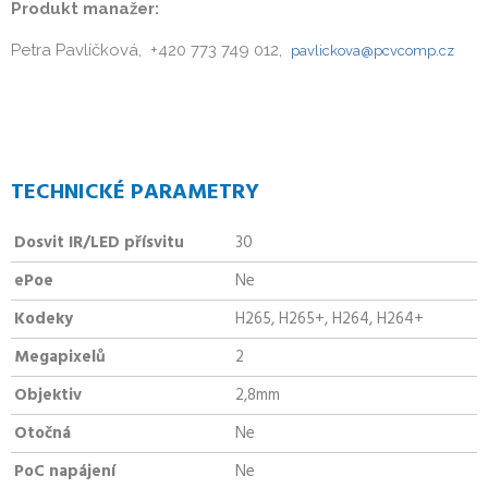
Produkt manažer:
Petra Pavlíčková, +420 773 749 012,
pavlickova@pcvcomp.cz
TECHNICKÉ PARAMETRY
Dosvit IR/LED přísvitu
30
ePoe
Ne
Kodeky
H265, H265+, H264, H264+
Megapixelů
2
Objektiv
2,8mm
Otočná
Ne
PoC napájení
Ne