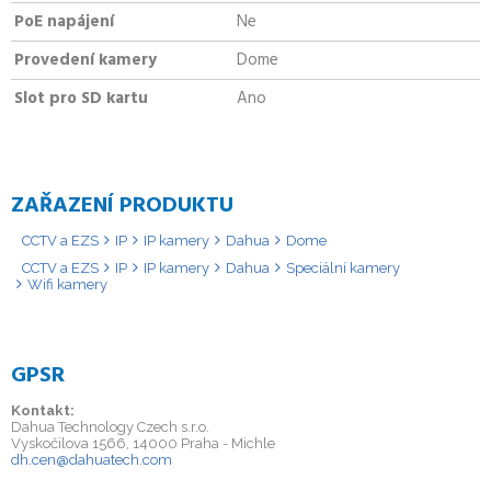
PoE napájení
Ne
Provedení kamery
Dome
Slot pro SD kartu
Ano
ZAŘAZENÍ PRODUKTU
CCTV a EZS
IP
IP kamery
Dahua
Dome
CCTV a EZS
IP
IP kamery
Dahua
Speciální kamery
Wifi kamery
GPSR
Kontakt:
Dahua Technology Czech s.r.o.
Vyskočilova 1566, 14000 Praha - Michle
dh.cen@dahuatech.com