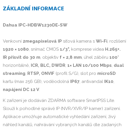
ZÁKLADNÍ INFORMACE
Dahua IPC-HDBW1230DE-SW
Venkovní
2megapixelová
IP
síťová kamera s
Wi-Fi
, rozlišení
1920 × 1080
, snímač CMOS
1/3",
komprese videa
H.265+.
IR přísvit do 30 m
, objektiv
f = 2,8 mm
, úhel záběru
100°
horizontálně,
ICR, BLC, DWDR
,
1× LAN 10/100 Mbps
,
dual
streaming
,
RTSP, ONVIF
(profil S/G), slot pro
microSD
kartu (max 256 GB), voděodolná
IP67
, antivandal
IK10
,
napájení DC 12 V
.
K zařízení je dodáván ZDARMA software SmartPSS Lite.
Slouží k pohodlné správě IP (NVR/XVR/IP kamer) zařízení.
Aplikace umožňuje automatické vyhledání zařízení, živý
náhled kanálů, nahrávání vybraných kanálů dle zadaných