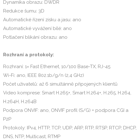
Dynamika obrazu: DWDR
Redukce šumu: 3D
Automatické řízení zisku a jasu: ano
Automatické vyvážení bílé: ano
Potlačení blikání obrazu: ano
Rozhraní a protokoly:
Rozhraní: 1× Fast Ethernet, 10/100 Base-TX, RJ-45
Wi-Fi: ano, IEEE 802.1b/g/n (2,4 GHz)
Počet uživatelů: až 6 simultánně připojených klientů
Video komprese: Smart H.265+, Smart H.264+, H.265, H.264,
H.264H, H.264B
Podpora ONVIF: ano, ONVIF profil (S/G) + podpora CGI a
P2P
Protokoly: IPv4, HTTP, TCP, UDP, ARP, RTP, RTSP, RTCP, DHCP,
DNS, NTP, Multicast, RTMP