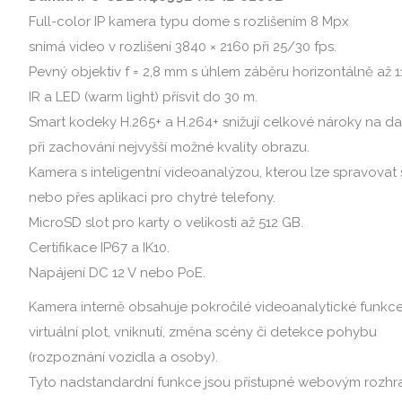
Full-color IP kamera typu dome s rozlišením 8 Mpx
snímá video v rozlišení 3840 × 2160 při 25/30 fps.
Pevný objektiv f = 2,8 mm s úhlem záběru horizontálně až 1
IR a LED (warm light) přísvit do 30 m.
Smart kodeky H.265+ a H.264+ snižují celkové nároky na da
při zachování nejvyšší možné kvality obrazu.
Kamera s inteligentní videoanalýzou, kterou lze spravovat
nebo přes aplikaci pro chytré telefony.
MicroSD slot pro karty o velikosti až 512 GB.
Certifikace IP67 a IK10.
Napájení DC 12 V nebo PoE.
Kamera interně obsahuje pokročilé videoanalytické funkce
virtuální plot, vniknutí, změna scény či detekce pohybu
(rozpoznání vozidla a osoby).
Tyto nadstandardní funkce jsou přístupné webovým rozhr