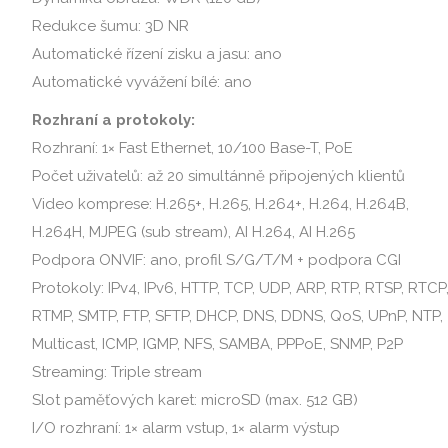
Redukce šumu: 3D NR
Automatické řízení zisku a jasu: ano
Automatické vyvážení bílé: ano
Rozhraní a protokoly:
Rozhraní: 1× Fast Ethernet, 10/100 Base-T, PoE
Počet uživatelů: až 20 simultánně připojených klientů
Video komprese: H.265+, H.265, H.264+, H.264, H.264B,
H.264H, MJPEG (sub stream), AI H.264, AI H.265
Podpora ONVIF: ano, profil S/G/T/M + podpora CGI
Protokoly: IPv4, IPv6, HTTP, TCP, UDP, ARP, RTP, RTSP, RTCP
RTMP, SMTP, FTP, SFTP, DHCP, DNS, DDNS, QoS, UPnP, NTP,
Multicast, ICMP, IGMP, NFS, SAMBA, PPPoE, SNMP, P2P
Streaming: Triple stream
Slot paměťových karet: microSD (max. 512 GB)
I/O rozhraní: 1× alarm vstup, 1× alarm výstup