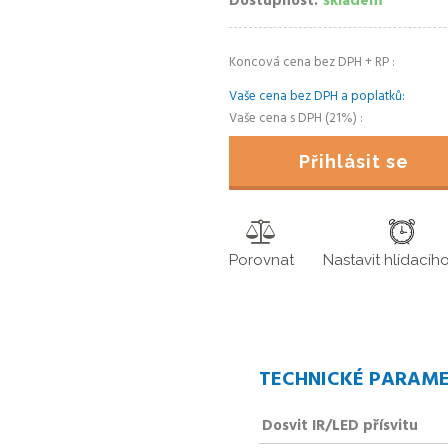
Dostupnost
skladem
Koncová cena bez DPH + RP
Vaše cena bez DPH a poplatků
Vaše cena s DPH (21%)
Přihlásit se
Porovnat
Nastavit hlídacíh
TECHNICKÉ PARAM
Dosvit IR/LED přísvitu