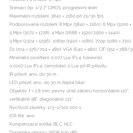
Snímací čip: 1/2,7" CMOS, progresivní sken
Maximální rozlišení: 3840 × 2160 při 25/30 fps
Podporovaná rozlišení: 8 Mpx (3840 × 2160), 6 Mpx (3200 × 
5 Mpx (3072 × 1728), 4 Mpx (2688 × 1520/2560 × 1440),
3 Mpx (2304 × 1296), 1080p (1920 × 1080), 720p (1280 × 720),
D1 (704 × 576/704 × 480), VGA (640 × 480), CIF (352 × 288/3
Minimální osvětlení: 0,007 Lux (F1.4, barevně),
0,0007 Lux (F1.4, černobíle), 0 Lux při IR přísvitu
IR přísvit: ano, do 30 m
LED přísvit: ano, do 30 m (teplá bílá)
Objektiv: f = 2,8 mm, pevný, úhel záběru horizontálně 110°,
vertikálně 58°, diagonálně 132°
Rychlost závěrky: 1/3–1/100 000 s
ICR filtr: ano
Kompenzace světla: BLC, HLC
Dynamika obrazu: WDR (120 dB)