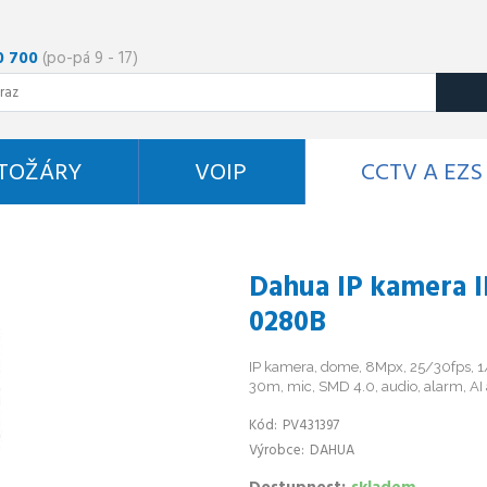
0 700
(po-pá 9 - 17)
STOŽÁRY
VOIP
CCTV A EZS
Dahua IP kamera 
0280B
IP kamera, dome, 8Mpx, 25/30fps, 1
30m, mic, SMD 4.0, audio, alarm, AI 
Kód
PV431397
Výrobce
DAHUA