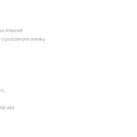
bo Internet
 s pořízenými snímky
),
at atd.