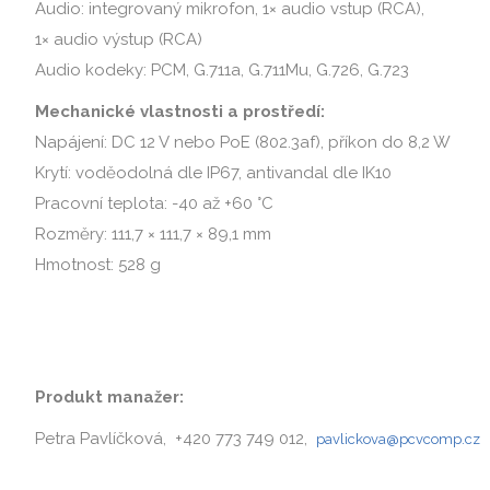
Audio: integrovaný mikrofon, 1× audio vstup (RCA),
1× audio výstup (RCA)
Audio kodeky: PCM, G.711a, G.711Mu, G.726, G.723
Mechanické vlastnosti a prostředí:
Napájení: DC 12 V nebo PoE (802.3af), příkon do 8,2 W
Krytí: voděodolná dle IP67, antivandal dle IK10
Pracovní teplota: -40 až +60 °C
Rozměry: 111,7 × 111,7 × 89,1 mm
Hmotnost: 528 g
Produkt manažer:
Petra Pavlíčková, +420 773 749 012,
pavlickova@pcvcomp.cz