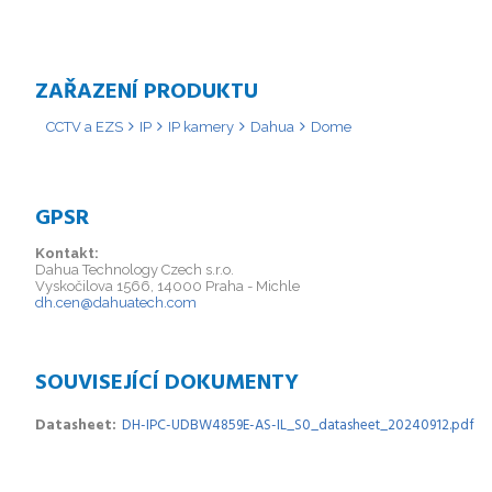
ZAŘAZENÍ PRODUKTU
CCTV a EZS
IP
IP kamery
Dahua
Dome
GPSR
Kontakt:
Dahua Technology Czech s.r.o.
Vyskočilova 1566, 14000 Praha - Michle
dh.cen@dahuatech.com
SOUVISEJÍCÍ DOKUMENTY
Datasheet
DH-IPC-UDBW4859E-AS-IL_S0_datasheet_20240912.pdf