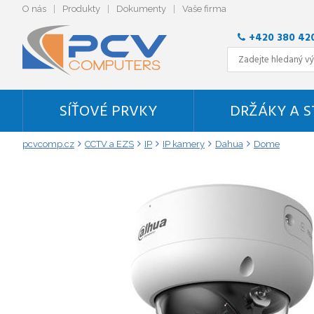
O nás
Produkty
Dokumenty
Vaše firma
+420 380 42
SÍŤOVÉ PRVKY
DRŽÁKY A 
pcvcomp.cz
CCTV a EZS
IP
IP kamery
Dahua
Dome