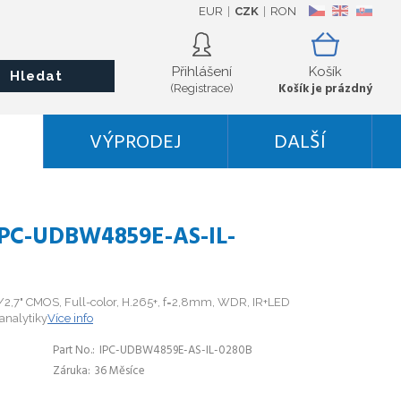
EUR
CZK
RON
CZ
EN
SK
Přihlášení
Košík
Hledat
Košík je prázdný
(Registrace)
VÝPRODEJ
DALŠÍ
IPC-UDBW4859E-AS-IL-
/2,7" CMOS, Full-color, H.265+, f=2,8mm, WDR, IR+LED
analytiky
Více info
Part No.
IPC-UDBW4859E-AS-IL-0280B
Záruka
36 Měsíce