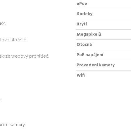
ePoe
Kodeky
10°,
Krytí
Megapixelů
tová úložiště
Otočná
PoE napájení
 skrze webový prohlížeč,
Provedení kamery
Wifi
:
aním kamery.