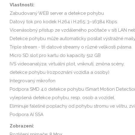
Vlastnosti:
Zabudovaný WEB server a detekce pohybu
Datový tok pro kodek H.264 i H.265: 3–16384 Kbps
Vícenásobný přístup ze vzdáleného počítače v síti LAN ne
Detekce pohybu může automaticky posílat výstražné maily
Triple stream - tři datové streamy o různé velikosti pásma
Micro SD slot pro kartu do kapacity 512 GB
IVS videoanalýza: virtuální plot, vniknutí, změna scény,
detekce pohybu (rozpoznání vozidla a osoby)
Integrovaný mikrofon
Podpora SMD 4.0 detekce pohybu (Smart Motion Detection
vylepšená detekce pohybu, resp. osob a vozidel.
Eliminuje falešné poplachy od pohybu stromu ve větru, zvíř
Podpora AI SSA
Zobrazení:
Rozlišení snímače: 8 Mpx