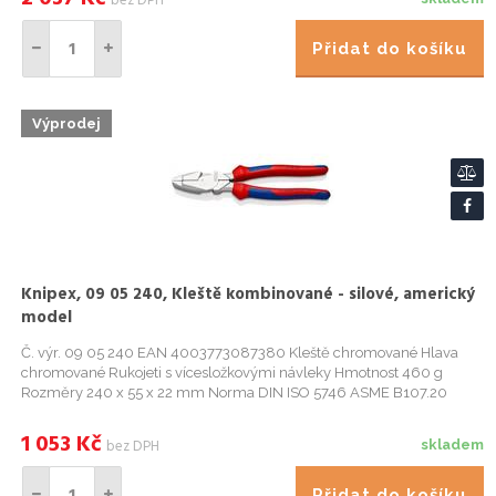
bez DPH
Přidat do košíku
Výprodej
Knipex, 09 05 240, Kleště kombinované - silové, americký
model
Č. výr. 09 05 240 EAN 4003773087380 Kleště chromované Hlava
chromované Rukojeti s vícesložkovými návleky Hmotnost 460 g
Rozměry 240 x 55 x 22 mm Norma DIN ISO 5746 ASME B107.20
Reach ne RohS ne Technické atributy Řezné hodnoty, polotvrdý drát
(průměr) ...
1 053
Kč
bez DPH
skladem
Přidat do košíku