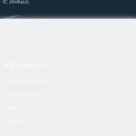
IČ: 26084121
VŠE O NÁKUPU
Obchodní podmínky
Platební podmínky
GDPR
Reklamace
Správa cookies