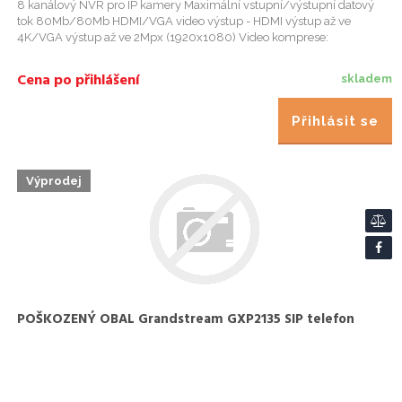
8 kanálový NVR pro IP kamery Maximální vstupní/výstupní datový
tok 80Mb/80Mb HDMI/VGA video výstup - HDMI výstup až ve
4K/VGA výstup až ve 2Mpx (1920x1080) Video komprese:
H.265+/H.265/H.264+/H.264/MPEG4 Rozlišení pro záznam
8MP/6MP/5MP/4MP/3MP/1080p/
Cena po přihlášení
skladem
Přihlásit se
Výprodej
POŠKOZENÝ OBAL Grandstream GXP2135 SIP telefon