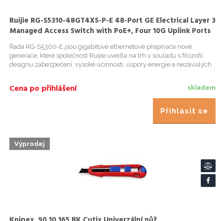
Ruijie RG-S5310-48GT4XS-P-E 48-Port GE Electrical Layer 3
Managed Access Switch with PoE+, Four 10G Uplink Ports
Řada RG-S5300-E jsou gigabitové ethernetové přepínače nové
generace, které společnost Ruijie uvedla na trh v souladu s filozofií
designu zabezpečení, vysoké účinnosti, úspory energie a nezávislých
inovací. Tato řada může poskytovat plný gigabitový přís...
Cena po přihlášení
skladem
Přihlásit se
Výprodej
Knipex, 90 10 165 BK Cutix Univerzální nůž