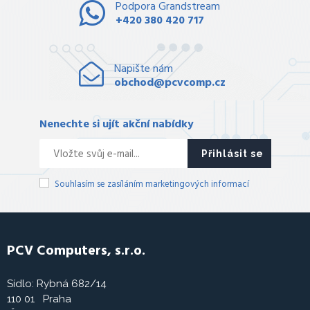
Podpora Grandstream
+420 380 420 717
Napište nám
obchod@pcvcomp.cz
Nenechte si ujít akční nabídky
Přihlásit se
Souhlasím se zasíláním marketingových informací
PCV Computers, s.r.o.
Sídlo: Rybná 682/14
110 01 Praha