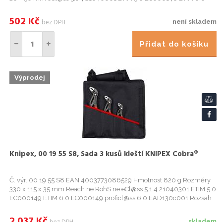
EC000148 proficl@ss 6.0 AAB927c006 Náhradní díly 90 22 10 E01
Ná...
502
Kč
bez DPH
není skladem
Přidat do košíku
Výprodej
Knipex, 00 19 55 S8, Sada 3 kusů kleští KNIPEX Cobra®
Č. výr. 00 19 55 S8 EAN 4003773086529 Hmotnost 820 g Rozměry
330 x 115 x 35 mm Reach ne RohS ne eCl@ss 5.1.4 21040301 ETIM 5.0
EC000149 ETIM 6.0 EC000149 proficl@ss 6.0 EAD130c001 Rozsah
dodávky 87 01 125 1 x KNIPEX Cobra® Kleště na vodní čerpadla High...
2 037
Kč
skladem