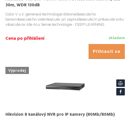
30m, WDR 130dB
Color V u 2. generace technologie dokonal&eacute;ho
barevn&eacute;ho viden&iacute; pri zapnut&eacute;m pr&iacute;svitu
v&iacute;ce zde Acu Sense technologie - DEEP LEARNING
anal&yacute;za na odfiltrov&aacute;n&iacute;
fale&scaron;n&yacute;ch poplachu. ...
Cena po přihlášení
skladem
Přihlásit se
Výprodej
Hikvision 8 kanálový NVR pro IP kamery (80Mb/80Mb)