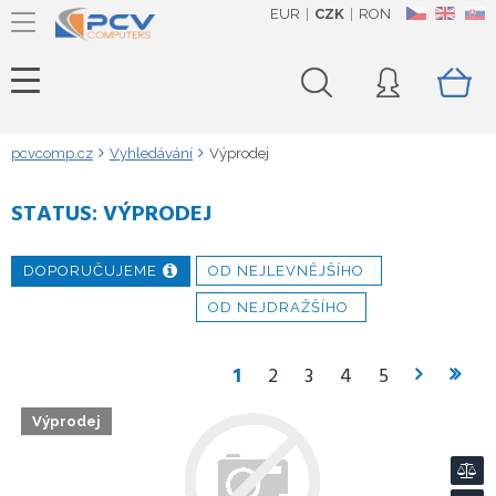
EUR
CZK
RON
CZ
EN
SK
pcvcomp.cz
Vyhledávání
Výprodej
STATUS:
VÝPRODEJ
DOPORUČUJEME
OD NEJLEVNĚJŠÍHO
OD NEJDRAŽŠÍHO
1
2
3
4
5
Výprodej