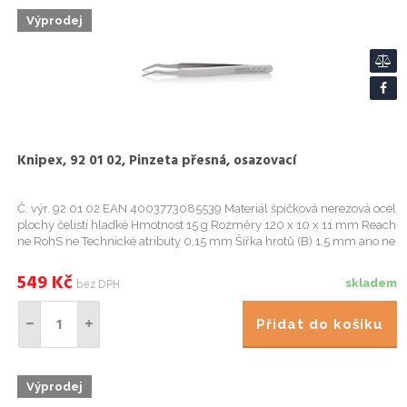
Výprodej
Knipex, 92 01 02, Pinzeta přesná, osazovací
Č. výr. 92 01 02 EAN 4003773085539 Materiál špičková nerezová ocel
plochy čelistí hladké Hmotnost 15 g Rozměry 120 x 10 x 11 mm Reach
ne RohS ne Technické atributy 0,15 mm Šířka hrotů (B) 1,5 mm ano ne
Certifikát VDE ne Obory Elektronika eCl@ss 5.1.4 2...
549
Kč
bez DPH
skladem
Přidat do košíku
Výprodej