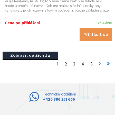
Ruijie Real-easy RG-NBS3100 série řízené switch se skládá ze 4
modelů přepínačů navržených pro malé a střední podniky, aby
vyhovovaly jejich různým síťovým potřebám, včetně základní divize
VLAN a pokročilých bezpečnostních funkcí, jako je ACL. Modely s...
Cena po přihlášení
skladem
Přihlásit se
Zobrazit dalších 24
1
2
3
4
5
Technické oddělení
+420 386 351 666