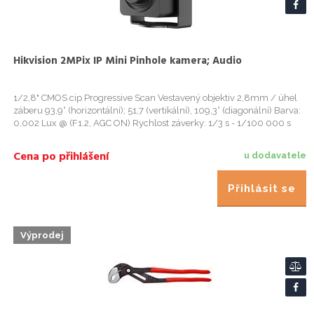
Hikvision 2MPix IP Mini Pinhole kamera; Audio
1/2,8" CMOS cip Progressive Scan Vestavený objektiv 2,8mm / úhel
záberu 93,9° (horizontální); 51,7 (vertikální), 109,3° (diagonální) Barva:
0,002 Lux @ (F1.2, AGC ON) Rychlost záverky: 1/3 s - 1/100 000 s
Funkce pomalé záverky Režim DEN/NOC: elektronic...
Cena po přihlášení
u dodavatele
Přihlásit se
Výprodej