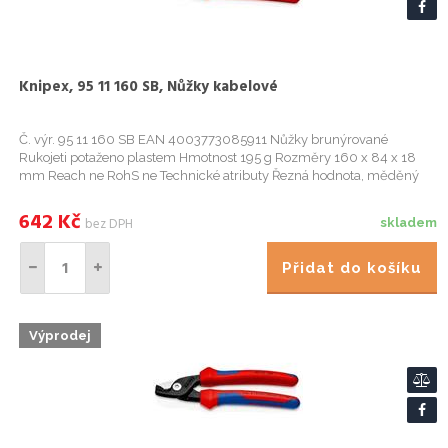
Knipex, 95 11 160 SB, Nůžky kabelové
Č. výr. 95 11 160 SB EAN 4003773085911 Nůžky brunýrované
Rukojeti potaženo plastem Hmotnost 195 g Rozměry 160 x 84 x 18
mm Reach ne RohS ne Technické atributy Řezná hodnota, měděný
kabel, vícevodičový 50 mm2 Řezná hodnota, měděný kabel,
vícevodičový O ...
642
Kč
bez DPH
skladem
Přidat do košíku
Výprodej