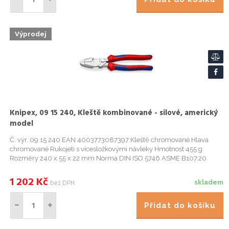
Výprodej
Knipex, 09 15 240, Kleště kombinované - silové, americký
model
Č. výr. 09 15 240 EAN 4003773087397 Kleště chromované Hlava
chromované Rukojeti s vícesložkovými návleky Hmotnost 455 g
Rozměry 240 x 55 x 22 mm Norma DIN ISO 5746 ASME B107.20
Reach ne RohS ne Technické atributy Řezné hodnoty, polotvrdý drát
(průměr) ...
1 202
Kč
bez DPH
skladem
Přidat do košíku