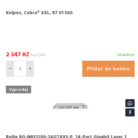
Knipex, Cobra® XXL, 87 01 560
2 347
Kč
bez DPH
skladem
Přidat do košíku
Výprodej
Ruijie RG-NBS3200-24GT4XS-P, 24-Port Gigabit Layer 2