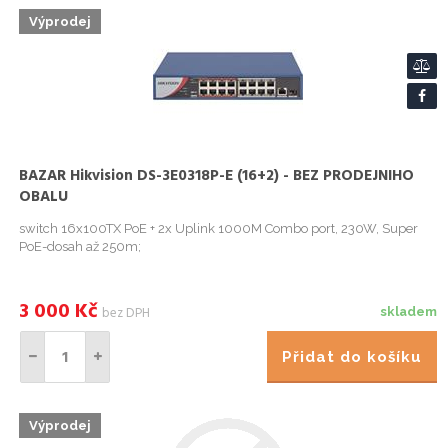
Výprodej
BAZAR Hikvision DS-3E0318P-E (16+2) - BEZ PRODEJNIHO
OBALU
switch 16x100TX PoE + 2x Uplink 1000M Combo port, 230W, Super
PoE-dosah až 250m;
3 000
Kč
bez DPH
skladem
Přidat do košíku
Výprodej