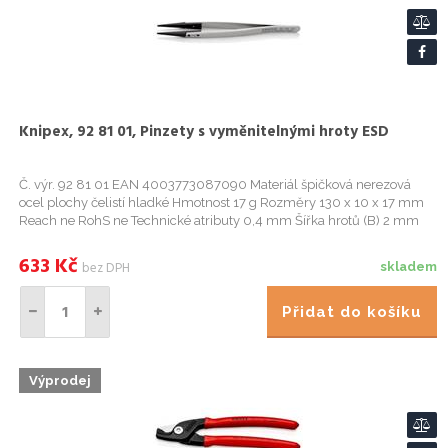
Knipex, 92 81 01, Pinzety s vyměnitelnými hroty ESD
Č. výr. 92 81 01 EAN 4003773087090 Materiál špičková nerezová
ocel plochy čelistí hladké Hmotnost 17 g Rozměry 130 x 10 x 17 mm
Reach ne RohS ne Technické atributy 0,4 mm Šířka hrotů (B) 2 mm
ano ano Certifikát VDE ne Obory Průmysl Elektronika eCl@ss 5...
633
Kč
bez DPH
skladem
Přidat do košíku
Výprodej