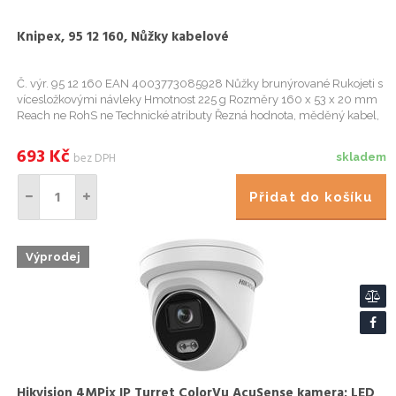
Knipex, 95 12 160, Nůžky kabelové
Č. výr. 95 12 160 EAN 4003773085928 Nůžky brunýrované Rukojeti s
vícesložkovými návleky Hmotnost 225 g Rozměry 160 x 53 x 20 mm
Reach ne RohS ne Technické atributy Řezná hodnota, měděný kabel,
vícevodičový 50 mm2 Řezná hodnota, měděný kabel, vícevodičo...
693
Kč
bez DPH
skladem
Přidat do košíku
Výprodej
Hikvision 4MPix IP Turret ColorVu AcuSense kamera; LED