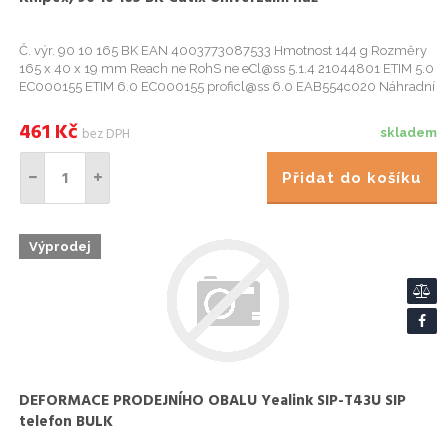
Č. výr. 90 10 165 BK EAN 4003773087533 Hmotnost 144 g Rozměry
165 x 40 x 19 mm Reach ne RohS ne eCl@ss 5.1.4 21044801 ETIM 5.0
EC000155 ETIM 6.0 EC000155 proficl@ss 6.0 EAB554c020 Náhradní
díly 90 10 165 E01 Sada náhradních dílů pro stabilizační lištu ...
461
Kč
bez DPH
skladem
Přidat do košíku
Výprodej
DEFORMACE PRODEJNÍHO OBALU Yealink SIP-T43U SIP
telefon BULK