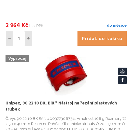
2 964
Kč
bez DPH
do měsíce
Přidat do košíku
Výprodej
Knipex, 90 22 10 BK, BiX® Nástroj na řezání plastových
trubek
Č. výr. 90 22 10 BK EAN 4003773087311 Hmotnost 108 g Rozměry 72
x 50 x 40 mm Reach ne RohS ne Technické atributy O 20 – 50 mm O
20 – 50 mm eCl@ss 5.1.4 21040601 ETIM 5.0 EC000148 ETIM 6.0