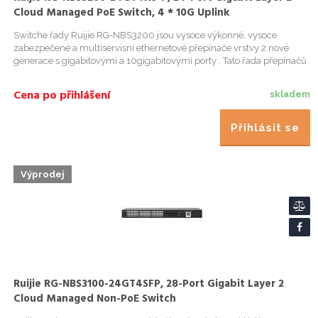
Cloud Managed PoE Switch, 4 * 10G Uplink
Switche řady Ruijie RG-NBS3200 jsou vysoce výkonné, vysoce
zabezpečené a multiservisní ethernetové přepínače vrstvy 2 nové
generace s gigabitovými a 10gigabitovými porty . Tato řada přepínačů
využívá efektivní design hardwarové architektury a je vybave...
Cena po přihlášení
skladem
Přihlásit se
Výprodej
Ruijie RG-NBS3100-24GT4SFP, 28-Port Gigabit Layer 2
Cloud Managed Non-PoE Switch