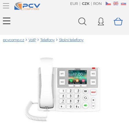
EUR
CZK
RON
CZ
EN
SK
pcvcomp.cz
VoIP
Telefony
Stolní telefony