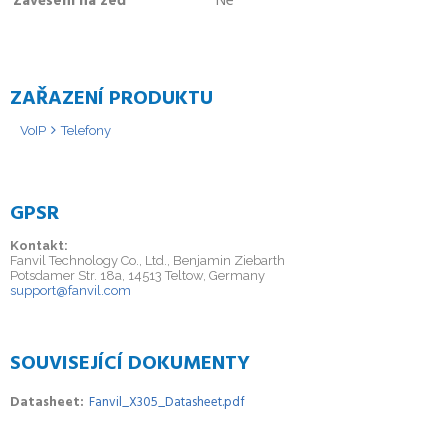
Zavěšení na zeď
Ne
ZAŘAZENÍ PRODUKTU
VoIP
Telefony
GPSR
Kontakt:
Fanvil Technology Co., Ltd., Benjamin Ziebarth
Potsdamer Str. 18a, 14513 Teltow, Germany
support@fanvil.com
SOUVISEJÍCÍ DOKUMENTY
Datasheet
Fanvil_X305_Datasheet.pdf