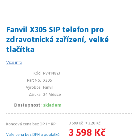
Fanvil X305 SIP telefon pro
zdravotnická zařízení, velké
tlačítka
Více info
Kód
PV414893
Part No.
X305
Výrobce
Fanvil
Záruka
24 Měsíce
Dostupnost
skladem
3 598
Kč
+ 3.20
Kč
Koncová cena bez DPH + RP
3 598
Kč
Vaše cena bez DPH a poplatků