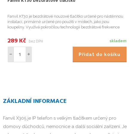
Fanvil KT30 bezdrátové tlačítko
Fanvil KT30 je bezdrátové nouzové tlačítko určené pro nástěnnou
instalaci, primárně určené pro použití v místech, jako jsou
koupelny. Využívá pokročilou technologii bezdrátové frekvence
433 MHz k zajištění spolehlivého přenosu signálu a poskytuje uživa
289
Kč
bez DPH
skladem
Přidat do košíku
ZÁKLADNÍ INFORMACE
Fanvil X305 je IP telefon s velkým tlačítkem určený pro
domovy důchodců, nemocnice a další sociální zařízení. Je