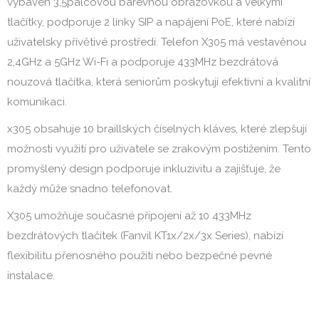
vybaven 3,5palcovou barevnou obrazovkou a velkými
tlačítky, podporuje 2 linky SIP a napájení PoE, které nabízí
uživatelsky přívětivé prostředí. Telefon X305 má vestavěnou
2,4GHz a 5GHz Wi-Fi a podporuje 433MHz bezdrátová
nouzová tlačítka, která seniorům poskytují efektivní a kvalitní
komunikaci.
x305 obsahuje 10 braillských číselných kláves, které zlepšují
možnosti využití pro uživatele se zrakovým postižením. Tento
promyšlený design podporuje inkluzivitu a zajišťuje, že
každý může snadno telefonovat.
X305 umožňuje současné připojení až 10 433MHz
bezdrátových tlačítek (Fanvil KT1x/2x/3x Series), nabízí
flexibilitu přenosného použití nebo bezpečné pevné
instalace.