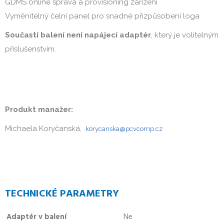
GDMS online správa a provisioning zařízení
Vyměnitelný čelní panel pro snadné přizpůsobení loga
Součastí balení není napájecí adaptér
, který je volitelným
příslušenstvím.
Produkt manažer:
Michaela Koryčanská,
korycanska@pcvcomp.cz
TECHNICKÉ PARAMETRY
Adaptér v balení
Ne