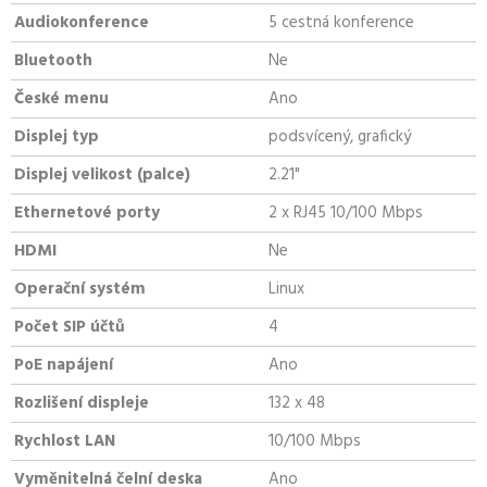
Audiokonference
5 cestná konference
Bluetooth
Ne
České menu
Ano
Displej typ
podsvícený, grafický
Displej velikost (palce)
2.21"
Ethernetové porty
2 x RJ45 10/100 Mbps
HDMI
Ne
Operační systém
Linux
Počet SIP účtů
4
PoE napájení
Ano
Rozlišení displeje
132 x 48
Rychlost LAN
10/100 Mbps
Vyměnitelná čelní deska
Ano