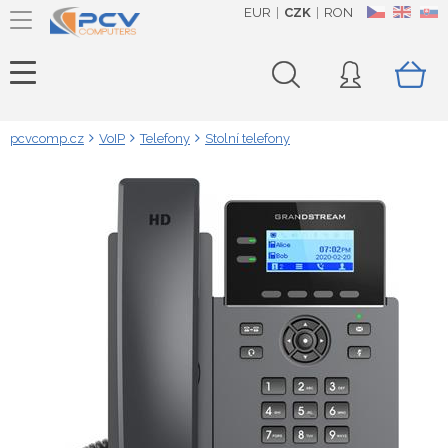
EUR
CZK
RON
CZ
EN
SK
pcvcomp.cz
VoIP
Telefony
Stolní telefony