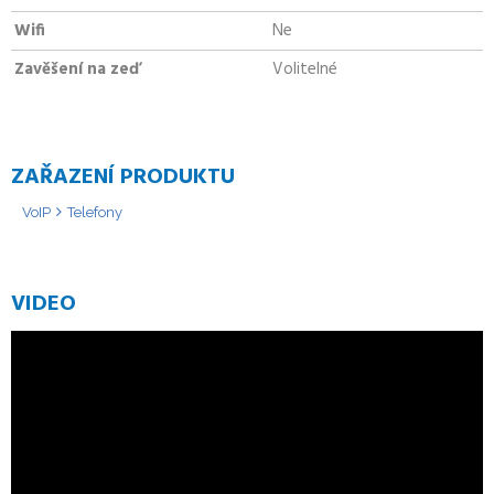
Wifi
Ne
Zavěšení na zeď
Volitelné
ZAŘAZENÍ PRODUKTU
VoIP
Telefony
VIDEO