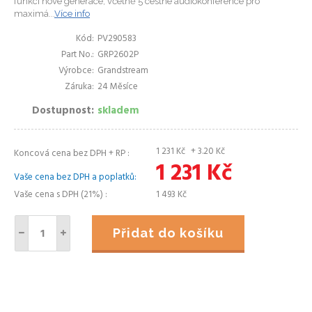
funkcí nové generace, včetně 5 cestné audiokonference pro
maximá...
Více info
Kód
PV290583
Part No.
GRP2602P
Výrobce
Grandstream
Záruka
24 Měsíce
Dostupnost
skladem
1 231
Kč
+ 3.20
Kč
Koncová cena bez DPH + RP
1 231
Kč
Vaše cena bez DPH a poplatků
Vaše cena s DPH (21%)
1 493
Kč
Přidat do košíku