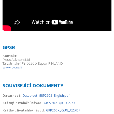
GPSR
Kontakt:
Picus Advisors Ltd
Taivalmaki 9F1-02200 Espoo, FINLAND
www.picus.fi
SOUVISEJÍCÍ DOKUMENTY
Datasheet
Datasheet_GRP2602_English.pdf
Krátký instalační návod
GRP2602_QIG_CZ.PDF
Krátký uživatelský návod
GRP260X_QUG_CZ.PDF