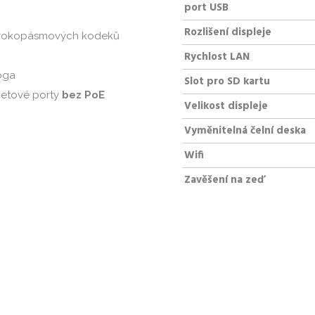
port USB
Rozlišení displeje
širokopásmových kodeků
Rychlost LAN
oga
Slot pro SD kartu
netové porty
bez PoE
Velikost displeje
Vyměnitelná čelní deska
Wifi
Zavěšení na zeď