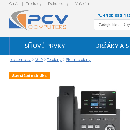
O nás
Produkty
Dokumenty
Vaše firma
+420 380 42
SÍŤOVÉ PRVKY
DRŽÁKY A 
pcvcomp.cz
VoIP
Telefony
Stolní telefony
Speciální nabídka