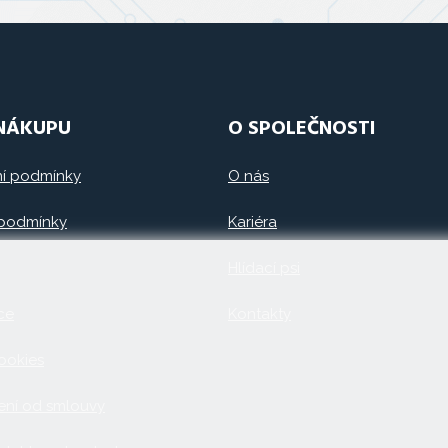
 NÁKUPU
O SPOLEČNOSTI
í podmínky
O nás
 podmínky
Kariéra
Hlídací psi
ce
Kontakty
ookies
ní od smlouvy