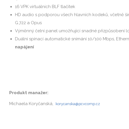
16 VPK virtuálních BLF tlačítek
HD audio s podporou všech hlavních kodeků, včetně 
G.722 a Opus
Výměnný čelní panel umožňující snadné přizpůsobení l
Duální spínací automatické snímání 10/100 Mbps, Ether
napájení
Produkt manažer:
Michaela Koryčanská,
korycanska@pcvcomp.cz