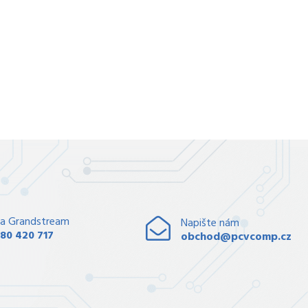
a Grandstream
Napište nám
80 420 717
obchod@pcvcomp.cz