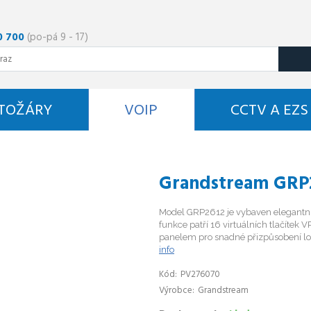
0 700
(po-pá 9 - 17)
STOŽÁRY
VOIP
CCTV A EZS
Grandstream GRP2
Model GRP2612 je vybaven elegantní
funkce patří 16 virtuálních tlačítek
panelem pro snadné přizpůsobení loga
info
Kód
PV276070
Výrobce
Grandstream