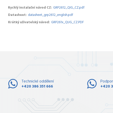
Rychlý instalační návod CZ
GRP2612_QIG_CZ.pdf
Datasheet
datasheet_grp2612_english.pdf
Krátký uživatelský návod
GRP261x_QUG_CZ.PDF
Technické oddělení
Podpor
+420 386 351 666
+420 3