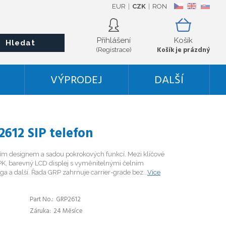
EUR
CZK
RON
CZ
EN
SK
Přihlášení
Košík
Hledat
Košík je prázdný
(Registrace)
VÝPRODEJ
DALŠÍ
612 SIP telefon
m designem a sadou pokrokových funkcí. Mezi klíčové
 VPK, barevný LCD displej s vyměnitelnými čelním
 a další. Řada GRP zahrnuje carrier-grade bez...
Více
Part No.
GRP2612
Záruka
24 Měsíce