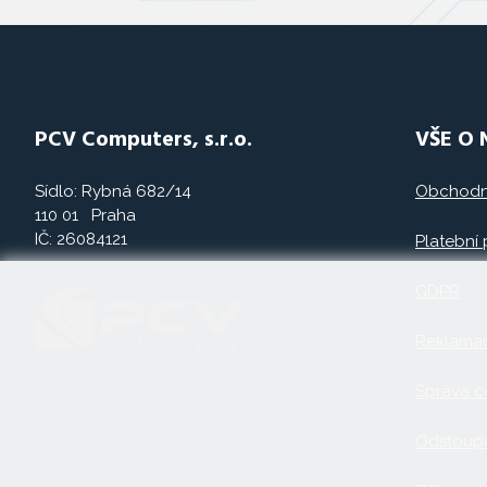
PCV Computers, s.r.o.
VŠE O
Sídlo: Rybná 682/14
Obchodn
110 01 Praha
IČ: 26084121
Platební
GDPR
Reklama
Správa c
Odstoupe