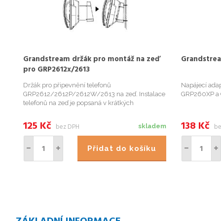
Grandstream držák pro montáž na zeď
Grandstrea
pro GRP2612x/2613
Držák pro připevnění telefonů
Napájecí ada
GRP2612/2612P/2612W/2613 na zeď. Instalace
GRP260XP a 
telefonů na zeď je popsaná v krátkých
instalačních návodech.
125
Kč
138
Kč
bez DPH
be
skladem
Přidat do košíku