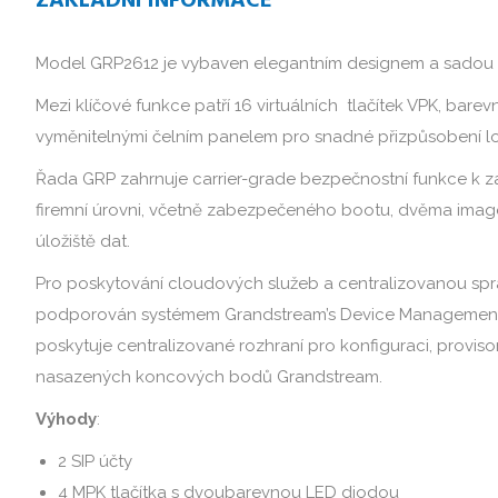
ZÁKLADNÍ INFORMACE
Model GRP2612 je vybaven elegantním designem a sadou 
Mezi klíčové funkce patří 16 virtuálních tlačítek VPK, barev
vyměnitelnými čelním panelem pro snadné přizpůsobení lo
Řada GRP zahrnuje carrier-grade bezpečnostní funkce k za
firemní úrovni, včetně zabezpečeného bootu, dvěma image
úložiště dat.
Pro poskytování cloudových služeb a centralizovanou sp
podporován systémem Grandstream’s Device Management 
poskytuje centralizované rozhraní pro konfiguraci, provis
nasazených koncových bodů Grandstream.
Výhody
:
2 SIP účty
4 MPK tlačítka s dvoubarevnou LED diodou