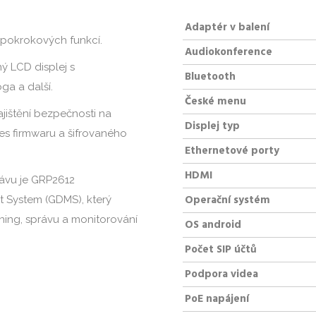
Adaptér v balení
pokrokových funkcí.
Audiokonference
ný LCD displej s
Bluetooth
ga a další.
České menu
jištění bezpečnosti na
Displej typ
s firmwaru a šifrovaného
Ethernetové porty
HDMI
rávu je GRP2612
Operační systém
System (GDMS), který
oning, správu a monitorování
OS android
Počet SIP účtů
Podpora videa
PoE napájení