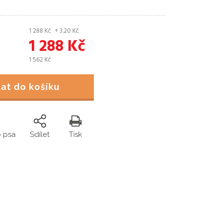
1 288
Kč
+ 3.20
Kč
1 288
Kč
1 562
Kč
idat do košíku
o psa
Sdílet
Tisk