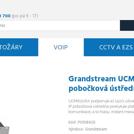
0 700
(po-pá 9 - 17)
STOŽÁRY
VOIP
CCTV A EZS
Grandstream UCM
pobočková ústřed
UCM6308A podporuje až 1500 uživat
IP pobočková ústředna poskytuje plat
komunikace, a to hlasu, instant mess
Kód
PV308420
Výrobce
Grandstream