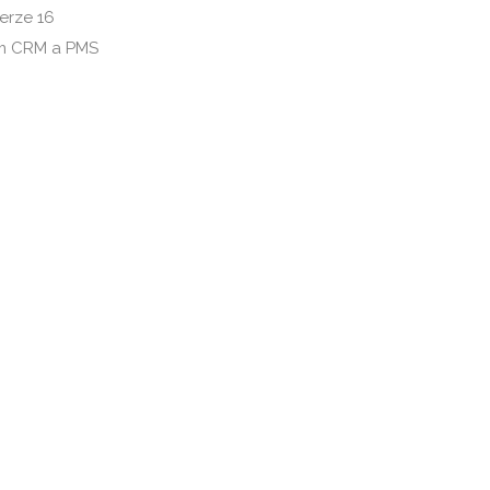
erze 16
rem CRM a PMS