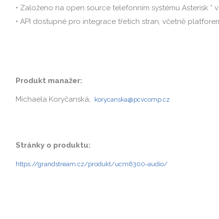
• Založeno na open source telefonním systému Asterisk * v
• API dostupné pro integrace třetích stran, včetně platfo
Produkt manažer:
Michaela Koryčanská,
korycanska@pcvcomp.cz
Stránky o produktu:
https://grandstream.cz/produkt/ucm6300-audio/