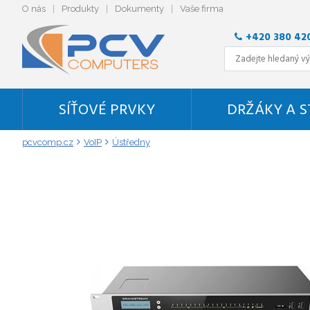
O nás
Produkty
Dokumenty
Vaše firma
+420 380 42
SÍŤOVÉ PRVKY
DRŽÁKY A 
pcvcomp.cz
VoIP
Ústředny