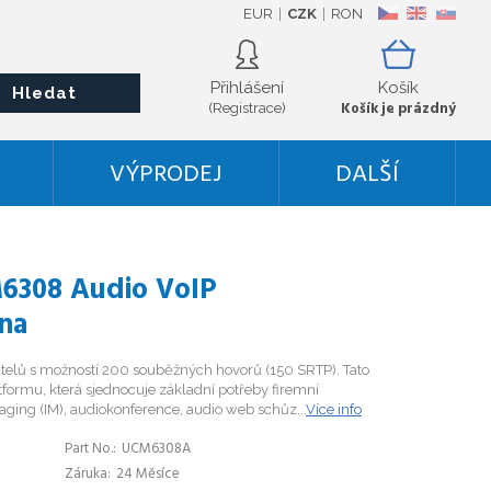
EUR
CZK
RON
CZ
EN
SK
Přihlášení
Košík
Hledat
Košík je prázdný
(Registrace)
VÝPRODEJ
DALŠÍ
6308 Audio VoIP
na
elů s možností 200 souběžných hovorů (150 SRTP). Tato
formu, která sjednocuje základní potřeby firemní
aging (IM), audiokonference, audio web schůz...
Více info
Part No.
UCM6308A
Záruka
24 Měsíce