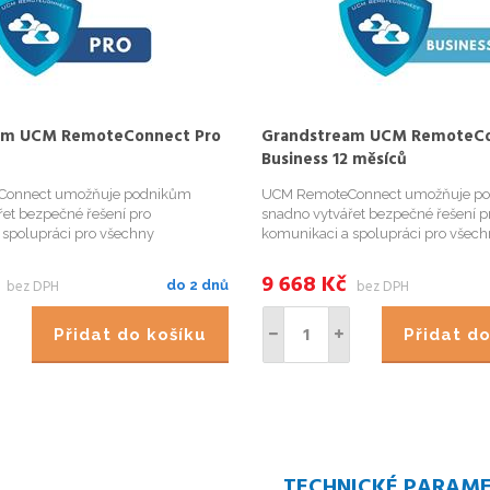
am UCM RemoteConnect Pro
Grandstream UCM RemoteC
Business 12 měsíců
onnect umožňuje podnikům
UCM RemoteConnect umožňuje p
řet bezpečné řešení pro
snadno vytvářet bezpečné řešení p
 spolupráci pro všechny
komunikaci a spolupráci pro všec
ndash; na místě i na dálku. UCM
pracovníky &ndash; na místě i na 
t poskytuje platformu, která
RemoteConnect poskytuje platform
9 668
Kč
bez DPH
bez DPH
do 2 dnů
áleným uživatelům a zařízením
umožňuje vzdáleným uživatelům a
vaši...
dosáhnout na vaši...
Přidat do košíku
Přidat d
TECHNICKÉ PARAM