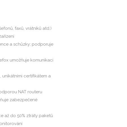
efonů, faxů, vrátníků atd.)
ařízení
rence a schůzky; podporuje
irefox umožňuje komunikaci
unikátními certifikátem a
 podporou NAT routeru
ožňuje zabezpečené
nce až do 50% ztráty paketů
onitorování