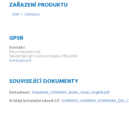
ZAŘAZENÍ PRODUKTU
VoIP
Ústředny
GPSR
Kontakt:
Picus Advisors Ltd
Taivalmaki 9F1-02200 Espoo, FINLAND
www.picus.fi
SOUVISEJÍCÍ DOKUMENTY
Datasheet
Datasheet_UCM6300_Audio_Series_English.pdf
Krátký instalační návod CZ
UCM6304_UCM6308_UCM6308A_QIG_CZ