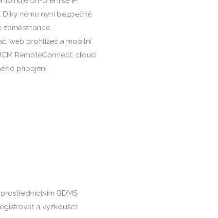
ombinuje on-premise IP
. Díky němu nyní bezpečně
ce zaměstnance.
, web prohlížeč a mobilní
 a UCM RemoteConnect, cloud
ého připojení.
 prostřednictvím GDMS
gistrovat a vyzkoušet