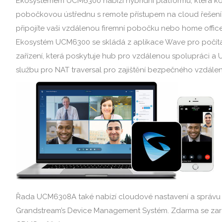
Ekosystémem UCM6300 nabízí hybridní platformu, která k
pobočkovou ústřednu s remote přístupem na cloud řešení
připojíte vaši vzdálenou firemní pobočku nebo home offi
Ekosystém UCM6300 se skládá z aplikace Wave pro počítač
zařízení, která poskytuje hub pro vzdálenou spolupráci
službu pro NAT traversal pro zajištění bezpečného vzdálen
Řada UCM6308A také nabízí cloudové nastavení a správu
Grandstream’s Device Management Systém. Zdarma se zare