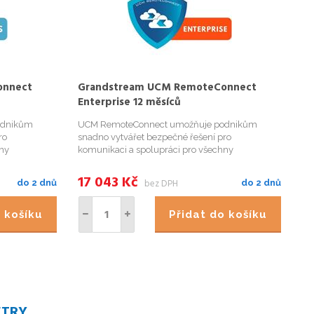
onnect
Grandstream UCM RemoteConnect
G
Enterprise 12 měsíců
UC
odnikům
UCM RemoteConnect umožňuje podnikům
UC
ro
snadno vytvářet bezpečné řešení pro
sn
hny
komunikaci a spolupráci pro všechny
ko
dálku. UCM
pracovníky &ndash; na místě i na dálku. UCM
pr
u, která
RemoteConnect poskytuje platformu, která
Re
17 043
Kč
2
bez DPH
do 2 dnů
do 2 dnů
 zařízením
umožňuje vzdáleným uživatelům a zařízením
um
dosáhnout na vaši...
do
o košíku
Přidat do košíku
ETRY