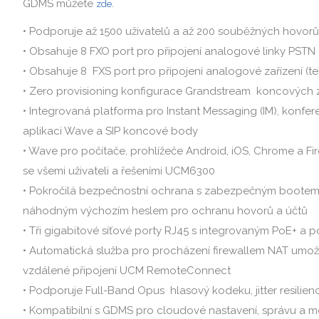
GDMS můžete
.
zde
• Podporuje až 1500 uživatelů a až 200 souběžných hovorů
• Obsahuje 8 FXO port pro připojení analogové linky PSTN
• Obsahuje 8 FXS port pro připojení analogové zařízení (tel
• Zero provisioning konfigurace Grandstream koncových z
• Integrovaná platforma pro Instant Messaging (IM), konfe
aplikaci Wave a SIP koncové body
• Wave pro počítače, prohlížeče Android, iOS, Chrome a F
se všemi uživateli a řešeními UCM6300
• Pokročilá bezpečnostní ochrana s zabezpečným bootem, 
náhodným výchozím heslem pro ochranu hovorů a účtů
• Tři gigabitové síťové porty RJ45 s integrovaným PoE+ a
• Automatická služba pro procházení firewallem NAT um
vzdálené připojení UCM RemoteConnect
• Podporuje Full-Band Opus hlasový kodeku, jitter resilie
• Kompatibilní s GDMS pro cloudové nastavení, správu a m