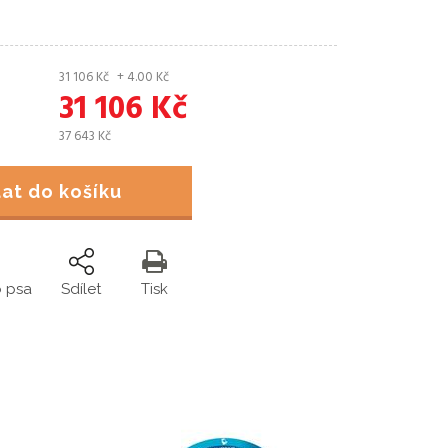
31 106
Kč
+ 4.00
Kč
31 106
Kč
37 643
Kč
idat do košíku
o psa
Sdílet
Tisk