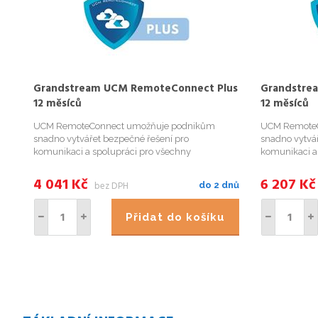
Grandstream UCM RemoteConnect Plus
Grandstre
12 měsíců
12 měsíců
UCM RemoteConnect umožňuje podnikům
UCM RemoteC
snadno vytvářet bezpečné řešení pro
snadno vytvá
komunikaci a spolupráci pro všechny
komunikaci a
pracovníky &ndash; na místě i na dálku. UCM
pracovníky &
RemoteConnect poskytuje platformu, která
RemoteConnec
4 041
Kč
6 207
Kč
bez DPH
do 2 dnů
umožňuje vzdáleným uživatelům a zařízením
umožňuje vzd
dosáhnout na vaši...
dosáhnout na 
Přidat do košíku