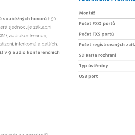
Montáž
00 souběžných hovorů
(150
Počet FXO portů
terá sjednocuje základní
Počet FXS portů
(IM), audiokonference,
řízení, interkomů a dalších.
Počet registrovaných zaří
1) v 9 audio konferenčních
SD karta rozhraní
Typ ústředny
USB port