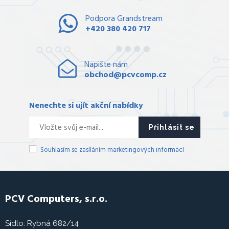
Podpora Grandstream
+420 380 420 717
Napište nám
obchod@pcvcomp.cz
Nenechte si ujít akční nabídky
Přihlásit se
Souhlasím se zasíláním marketingových informací
PCV Computers, s.r.o.
Sídlo: Rybná 682/14