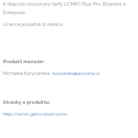
K dispozici pouze pro tarify UCMRC Plus, Pro, Business a
Enterprise.
Licence je platná 12 měsíců.
Produkt manažer:
Michaela Koryčanská,
korycanska@pcvcomp.cz
Stránky o produktu:
https://ucmrc.gdms.cloud/ucmrc