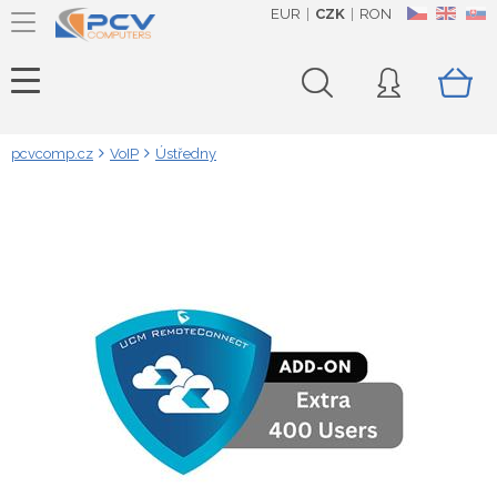
EUR
CZK
RON
CZ
EN
SK
pcvcomp.cz
VoIP
Ústředny