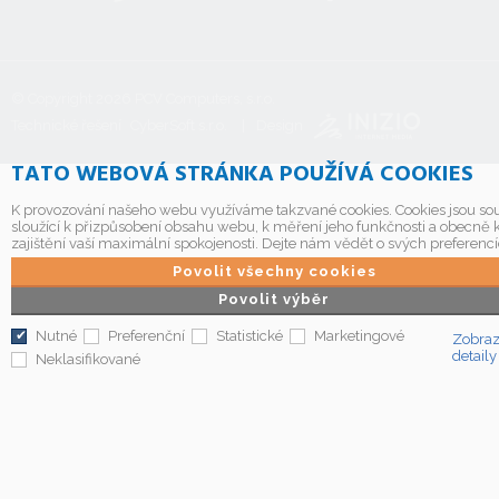
© Copyright 2026
PCV Computers, s.r.o.
Technické řešení
CyberSoft s.r.o.
Design
TATO WEBOVÁ STRÁNKA POUŽÍVÁ COOKIES
K provozování našeho webu využíváme takzvané cookies. Cookies jsou so
sloužící k přizpůsobení obsahu webu, k měření jeho funkčnosti a obecně 
zajištění vaší maximální spokojenosti. Dejte nám vědět o svých preferencí
Povolit všechny cookies
Povolit výběr
Nutné
Preferenční
Statistické
Marketingové
Zobraz
detaily
Neklasifikované