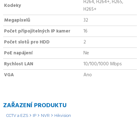
H264, H264+, H265,
Kodeky
H265+
Megapixelů
32
Počet připojitelných IP kamer
16
Počet slotů pro HDD
2
PoE napájení
Ne
Rychlost LAN
10/100/1000 Mbps
VGA
Ano
ZAŘAZENÍ PRODUKTU
CCTV a EZS
IP
NVR
Hikvision