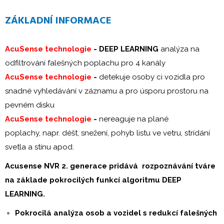
ZÁKLADNÍ INFORMACE
AcuSense technologie
-
DEEP LEARNING
analýza na
odfiltrování falešných poplachu pro 4 kanály
AcuSense technologie
-
detekuje osoby ci vozidla pro
snadné vyhledávání v záznamu a pro úsporu prostoru na
pevném disku
AcuSense technologie
-
nereaguje na plané
poplachy, napr. déšt, snežení, pohyb listu ve vetru, strídání
svetla a stínu apod.
Acusense NVR 2. generace pridává rozpoznávání tváre
na základe pokrocilých funkcí algoritmu DEEP
LEARNING.
Pokrocilá analýza osob a vozidel s redukcí falešných