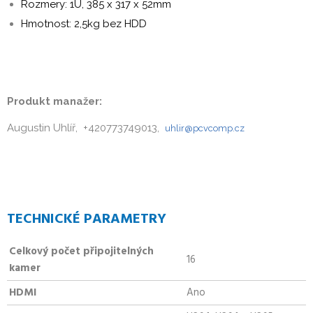
Rozmery: 1U, 385 x 317 x 52mm
Hmotnost: 2,5kg bez HDD
Produkt manažer:
Augustin Uhlíř, +420773749013,
uhlir@pcvcomp.cz
TECHNICKÉ PARAMETRY
Celkový počet připojitelných
16
kamer
HDMI
Ano