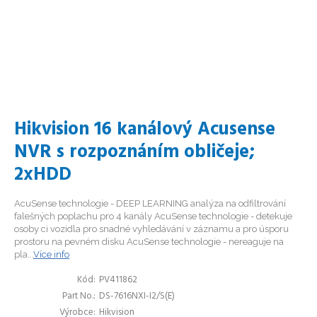
Hikvision 16 kanálový Acusense
NVR s rozpoznáním obličeje;
2xHDD
AcuSense technologie - DEEP LEARNING analýza na odfiltrování
falešných poplachu pro 4 kanály AcuSense technologie - detekuje
osoby ci vozidla pro snadné vyhledávání v záznamu a pro úsporu
prostoru na pevném disku AcuSense technologie - nereaguje na
pla...
Více info
Kód
PV411862
Part No.
DS-7616NXI-I2/S(E)
Výrobce
Hikvision