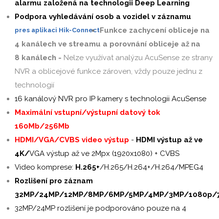
alarmu založená na technologii Deep Learning
Podpora vyhledávání osob a vozidel v záznamu
Funkce zachycení obliceje na
pres aplikaci Hik-Connect
4 kanálech ve streamu a porovnání obliceje až na
8 kanálech -
Nelze využívat analýzu AcuSense ze strany
NVR a oblicejové funkce zároven, vždy pouze jednu z
technologií
16 kanálový NVR pro IP kamery s technologii AcuSense
Maximální vstupní/výstupní datový tok
160Mb/256Mb
HDMI/VGA/CVBS video výstup
-
HDMI výstup až ve
4K/
VGA výstup až ve 2Mpx (1920x1080) + CVBS
Video komprese:
H.265+
/H.265/H.264+/H.264/MPEG4
Rozlišení pro záznam
32MP/24MP/12MP/8MP/6MP/5MP/4MP/3MP/1080p/
32MP/24MP rozlišení je podporováno pouze na 4