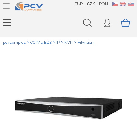
EUR
CZK
RON
CZ
EN
SK
pcvcomp.cz
CCTV a EZS
IP
NVR
Hikvision