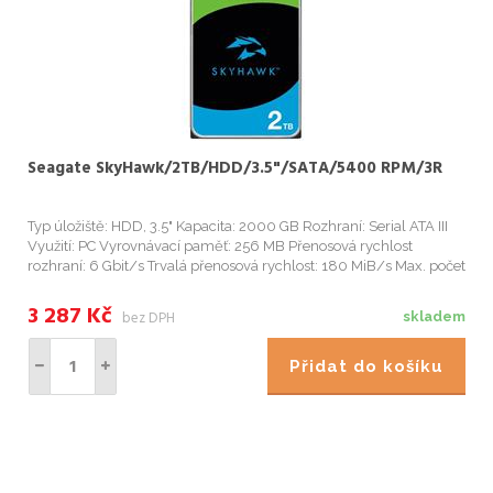
Seagate SkyHawk/2TB/HDD/3.5"/SATA/5400 RPM/3R
Typ úložiště: HDD, 3.5" Kapacita: 2000 GB Rozhraní: Serial ATA III
Využití: PC Vyrovnávací paměť: 256 MB Přenosová rychlost
rozhraní: 6 Gbit/s Trvalá přenosová rychlost: 180 MiB/s Max. počet
podporovaných kamer: 64 Start
3 287
Kč
bez DPH
skladem
Přidat do košíku