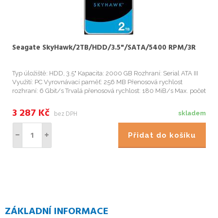
Seagate SkyHawk/2TB/HDD/3.5"/SATA/5400 RPM/3R
Typ úložiště: HDD, 3.5" Kapacita: 2000 GB Rozhraní: Serial ATA III
Využití: PC Vyrovnávací paměť: 256 MB Přenosová rychlost
rozhraní: 6 Gbit/s Trvalá přenosová rychlost: 180 MiB/s Max. počet
podporovaných kamer: 64 Start
3 287
Kč
bez DPH
skladem
Přidat do košíku
ZÁKLADNÍ INFORMACE