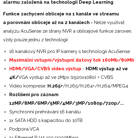
alarmu založená na technologii Deep Learning
Funkce zachycení obliceje na 1 kanále ve streamu
a porovnání obliceje až na 2 kanálech -
Nelze využívat
analýzu AcuSense ze strany NVR a oblicejové funkce zároven,
vždy pouze jednu z technologií
16 kanálový NVR pro IP kamery s technologii AcuSense
Maximální vstupní/výstupní datový tok 160Mb/80Mb
HDMI/VGA/CVBS video výstup
-
HDMI výstup až ve
4K/
VGA výstup až ve 2Mpx (1920x1080) + CVBS
Video komprese:
H.265+
/H.265/H.264+/H.264/MPEG4
Rozlišení pro záznam
12MP/8MP/6MP/5MP/4MP/3MP/1080p/720p/...
Synchronní prehrávání 16 kanálu
1x SATA HDD s kapacitou do 10TB
Podpora VCA
1x Ethernet RJ45 100/1000Mbps