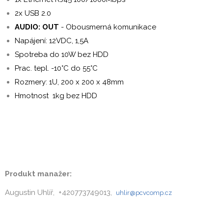
2x USB 2.0
AUDIO: OUT
- Obousmerná komunikace
Napájení: 12VDC, 1,5A
Spotreba do 10W bez HDD
Prac. tepl. -10°C do 55°C
Rozmery: 1U, 200 x 200 x 48mm
Hmotnost
1kg bez HDD
Produkt manažer:
Augustin Uhlíř, +420773749013,
uhlir@pcvcomp.cz