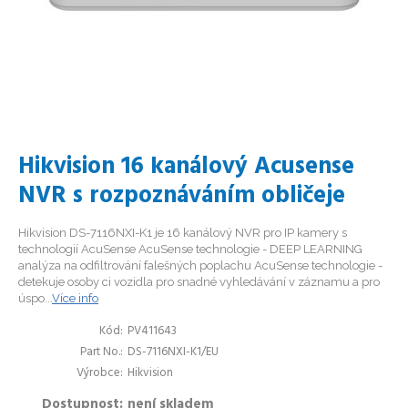
Hikvision 16 kanálový Acusense
NVR s rozpoznáváním obličeje
Hikvision DS-7116NXI-K1 je 16 kanálový NVR pro IP kamery s
technologií AcuSense AcuSense technologie - DEEP LEARNING
analýza na odfiltrování falešných poplachu AcuSense technologie -
detekuje osoby ci vozidla pro snadné vyhledávání v záznamu a pro
úspo...
Více info
Kód
PV411643
Part No.
DS-7116NXI-K1/EU
Výrobce
Hikvision
Dostupnost
není skladem