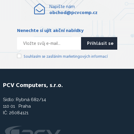
Napište nám
obchod@pcvcomp.cz
Nenechte si ujít akční nabídky
Přihlásit se
Souhlasím se zasíláním marketingových informací
PCV Computers, s.r.o.
Sídlo: Rybná 682/14
110 01 Praha
IČ: 26084121