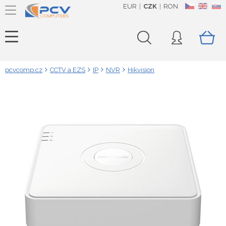
EUR
CZK
RON
CZ
EN
SK
pcvcomp.cz
CCTV a EZS
IP
NVR
Hikvision