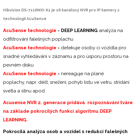
Hikvision DS-7116NXI-K1 je 16 kanálový NVR pro IP kamery s
technologií AcuSense
AcuSense technologie
-
DEEP LEARNING
analýza na
odfiltrování falešných poplachu
AcuSense technologie
-
detekuje osoby ci vozidla pro
snadné vyhledávání v záznamu a pro úsporu prostoru na
pevném disku
AcuSense technologie
-
nereaguje na plané
poplachy, napr. déšt, snežení, pohyb listu ve vetru, strídání
svetla a stínu apod.
Acusense NVR 2. generace pridává rozpoznávání tváre
na základe pokrocilých funkcí algoritmu DEEP
LEARNING.
Pokrocilá analýza osob a vozidel s redukcí falešných