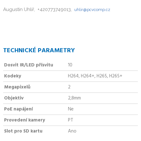
Augustin Uhlíř, +420773749013,
uhlir@pcvcomp.cz
TECHNICKÉ PARAMETRY
Dosvit IR/LED přísvitu
10
Kodeky
H264, H264+, H265, H265+
Megapixelů
2
Objektiv
2,8mm
PoE napájení
Ne
Provedení kamery
PT
Slot pro SD kartu
Ano