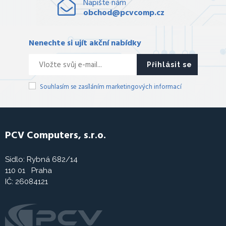
Napište nám
obchod@pcvcomp.cz
Nenechte si ujít akční nabídky
Přihlásit se
Souhlasím se zasíláním marketingových informací
PCV Computers, s.r.o.
Sídlo: Rybná 682/14
110 01 Praha
IČ: 26084121