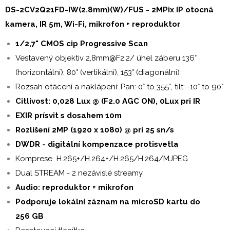
DS-2CV2Q21FD-IW(2.8mm)(W)/FUS - 2MPix IP otocná
kamera, IR 5m, Wi-Fi, mikrofon + reproduktor
1/2,7" CMOS cip Progressive Scan
Vestavený objektiv 2,8mm@F2.2/ úhel záberu 136°
(horizontální); 80° (vertikální), 153° (diagonální)
Rozsah otácení a naklápení: Pan: 0° to 355°, tilt: -10° to 90°
Citlivost: 0,028 Lux @ (F2.0 AGC ON), 0Lux pri IR
EXIR
prísvit s dosahem 10m
Rozlišení 2MP (1920 x 1080) @ pri 25 sn/s
DWDR - digitální kompenzace protisvetla
Komprese H.265+/H.264+/H.265/H.264/MJPEG
Dual STREAM - 2 nezávislé streamy
Audio: reproduktor + mikrofon
Podporuje lokální záznam na microSD kartu do
256 GB