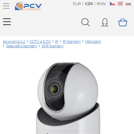
EUR
CZK
RON
CZ
EN
SK
pcvcomp.cz
CCTV a EZS
IP
IP kamery
Hikvision
Speciální kamery
Wifi kamery