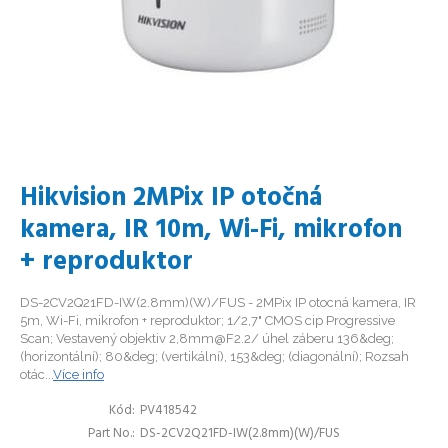
Hikvision 2MPix IP otočná
kamera, IR 10m, Wi-Fi, mikrofon
+ reproduktor
DS-2CV2Q21FD-IW(2.8mm)(W)/FUS - 2MPix IP otocná kamera, IR
5m, Wi-Fi, mikrofon + reproduktor; 1/2,7" CMOS cip Progressive
Scan; Vestavený objektiv 2,8mm@F2.2/ úhel záberu 136&deg;
(horizontální); 80&deg; (vertikální), 153&deg; (diagonální); Rozsah
otác...
Více info
Kód
PV418542
Part No.
DS-2CV2Q21FD-IW(2.8mm)(W)/FUS