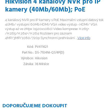
Hikvision 4 kanálový NVR pro IP
kamery (40Mb/60Mb); PoE
4 kanálový NVR pro IP kamery s PoE Maximální vstupní datový tok
40Mb/ výstupní 60Mb HDMI/VGA video výstup - HDMI/ VGA
výstup až ve 2Mpx (1920x1080) Video komprese: H.265+
/H.265/H.264+/H.264 Rozlišení pro záznam
4MP/3MP/1080/720p Synchronní prehrávání ...
Více info
Kód
PV411621
Part No.
DS-7104NI-Q1/4P(D)
Výrobce
Hikvision
Záruka
36 Měsíce
DOPORUČUJEME DOKOUPIT