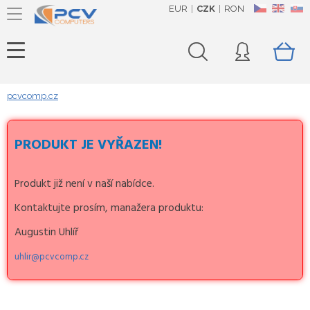
EUR
CZK
RON
CZ
EN
SK
pcvcomp.cz
PRODUKT JE VYŘAZEN!
Produkt již není v naší nabídce.
Kontaktujte prosím, manažera produktu:
Augustin Uhlíř
uhlir@pcvcomp.cz