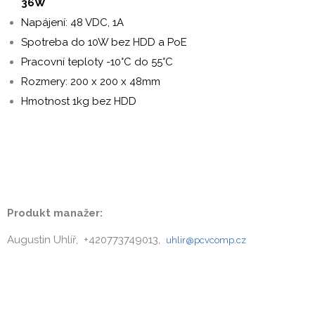
36W
Napájení: 48 VDC, 1A
Spotreba do 10W bez HDD a PoE
Pracovní teploty -10°C do 55°C
Rozmery: 200 x 200 x 48mm
Hmotnost 1kg bez HDD
wibu
Produkt manažer:
Augustin Uhlíř, +420773749013,
uhlir@pcvcomp.cz