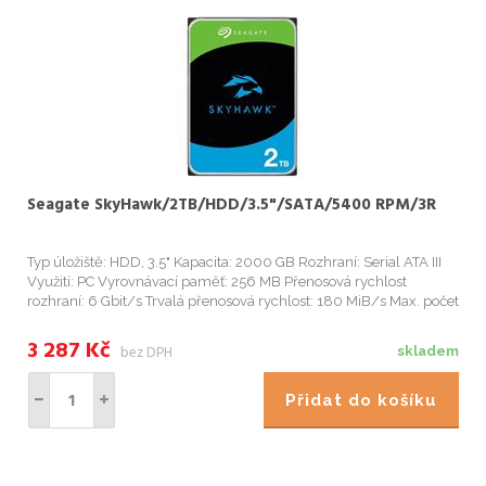
Seagate SkyHawk/2TB/HDD/3.5"/SATA/5400 RPM/3R
Typ úložiště: HDD, 3.5" Kapacita: 2000 GB Rozhraní: Serial ATA III
Využití: PC Vyrovnávací paměť: 256 MB Přenosová rychlost
rozhraní: 6 Gbit/s Trvalá přenosová rychlost: 180 MiB/s Max. počet
podporovaných kamer: 64 Start
3 287
Kč
bez DPH
skladem
Přidat do košíku