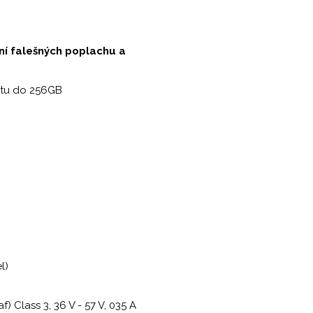
ání falešných poplachu a
rtu do 256GB
l)
) Class 3, 36 V - 57 V, 035 A