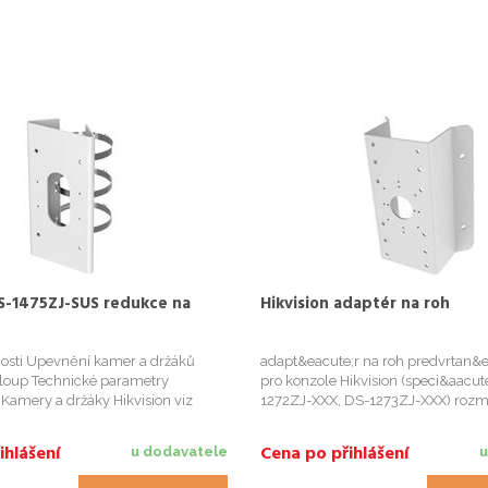
DS-1475ZJ-SUS redukce na
Hikvision adaptér na roh
nosti Upevnění kamer a držáků
adapt&eacute;r na roh predvrtan&e
sloup Technické parametry
pro konzole Hikvision (speci&aacut
 Kamery a držáky Hikvision viz
1272ZJ-XXX, DS-1273ZJ-XXX) rozme
stažení Materiál Hliník
105 x 250 mm materi&aacute;l :
typ stožáru (sloupu) Průměr 67-
nerezov&aacute; ocel v&aacute;ha
ihlášení
Cena po přihlášení
u dodavatele
u
ěry 127×46×250mm Hmotnost