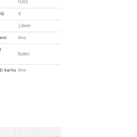
H265
lů
4
2,8mm
ení
Ano
í
Bullet
SD kartu
Ano