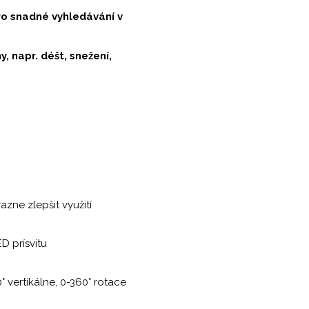
ro snadné vyhledávání v
, napr. déšt, snežení,
zne zlepšit využití
D prísvitu
 vertikálne, 0-360° rotace