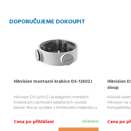
DOPORUČUJEME DOKOUPIT
Hikvision montazni krabice DS-1260ZJ
Hikvision 
sloup
Hikvision DS-1260ZJ je elegantní montážní
Klíčové vlast
krabice pro uschování kabelových vývodů
Hikvision na 
kamer. Box je vyroben z hliníkového materiálu a
Kompatibilita
je určen pro kamery DS-2CD22xx / DS-
dokumenty ke 
2CD26xx a DS-2CD2Txx. Součástí balení jsou 2
Kompatibilní 
Cena po přihlášení
Cena po př
skladem
krytky otvorů, nikoliv však průchodky. P...
127mm Rozm
1205g