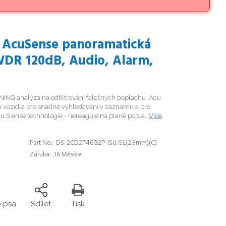
P AcuSense panoramatická
WDR 120dB, Audio, Alarm,
ING analýza na odfiltrování falešných poplachu. Acu
ci vozidla pro snadné vyhledávání v záznamu a pro
 S ense technologie - nereaguje na plané popla...
Více
Part No.
DS-2CD2T46G2P-ISU/SL(2.8mm)(C)
Záruka
36 Měsíce
o psa
Sdílet
Tisk