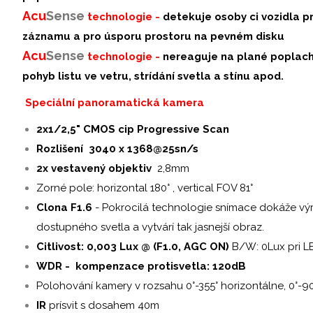
Acu
Sense
technologie -
detekuje osoby ci vozidla p
záznamu a pro úsporu prostoru na pevném disku
Acu
S
ense
technologie -
nereaguje na plané poplachy
pohyb listu ve vetru, strídání svetla a stínu apod.
Speciální panoramatická kamera
2x1/2,5" CMOS cip Progressive Scan
Rozlišení 3040 x 1368@25sn/s
2x vestavený objektiv
2,8mm
Zorné pole: horizontal 180° , vertical FOV 81°
Clona F1.6
- Pokrocilá technologie snímace dokáže výra
dostupného svetla a vytvárí tak jasnejší obraz.
Citlivost: 0,003 Lux @ (F1.0, AGC ON)
B/W: 0Lux pri LE
WDR - kompenzace protisvetla: 120dB
Polohování kamery v rozsahu 0°-355° horizontálne, 0°-90°
IR
prísvit s dosahem 40m