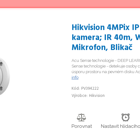
Hikvision 4MPix I
kamera; IR 40m, 
Mikrofon, Blikač
Acu Sense technologie - DEEP LEARN
Sense technologie - detekuje osoby 
úsporu prostoru na pevném disku Acu
info
Kód
PV394222
Výrobce
Hikvision
Porovnat
Nastavit hlídacíh