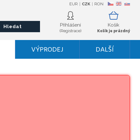
EUR
CZK
RON
CZ
EN
SK
Přihlášení
Košík
Hledat
Košík je prázdný
(Registrace)
VÝPRODEJ
DALŠÍ