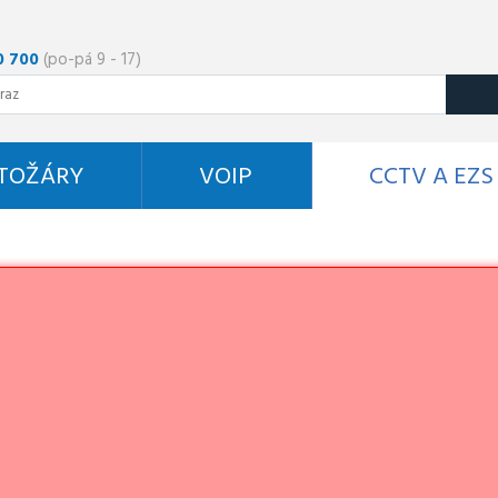
0 700
(po-pá 9 - 17)
STOŽÁRY
VOIP
CCTV A EZS