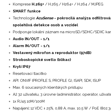
Komprese
H.265+
/ H.265 / H264+ / H.264 / MJPEG
SMART funkce
Technologie
AcuSense
- pokrocilá analýza odfiltrov
spolehlivá detekce osob a vozidel
Podporuje lokální záznam na microSD/SDHC/SDXC ka
Audio IN/OUT - 1/1
Alarm IN/OUT - 1/1
Vestavený mikrofon a reproduktor (97dB)
Stroboskopické svetlo (blikac)
Krytí IP67
Resetovací tlacítko
API: ONVIF (PROFILE S, PROFILE G), ISAPI, SDK, ISUP
Max. 6 soucasných klientských prístupu
Až 32 uživatelu, 3 úrovne (administrátor, operátor, uživate
1x RJ45 10M/100M
Napájení
:
12 VDC ± 25%, 0,88 A, max. 10,5 W / PoE (802.3af