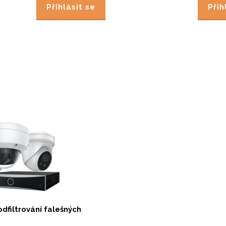
Přihlásit se
Přih
dfiltrování falešných