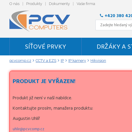
O nás
Produkty
Dokumenty
Vaše firma
+420 380 42
SÍŤOVÉ PRVKY
DRŽÁKY A 
pcvcomp.cz
CCTV a EZS
IP
IP kamery
Hikvision
PRODUKT JE VYŘAZEN!
Produkt již není v naší nabídce.
Kontaktujte prosím, manažera produktu:
Augustin Uhlíř
uhlir@pcvcomp.cz