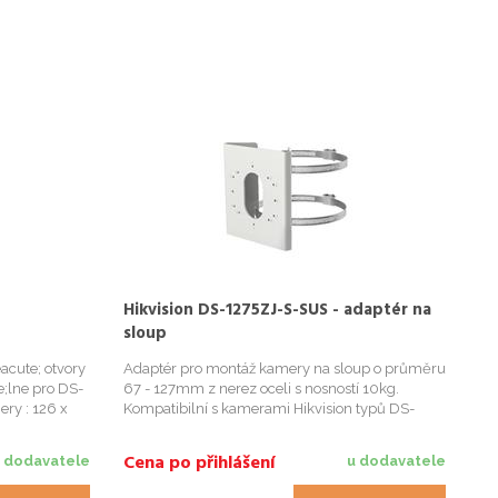
Hikvision DS-1275ZJ-S-SUS - adaptér na
sloup
acute; otvory
Adaptér pro montáž kamery na sloup o průměru
e;lne pro DS-
67 - 127mm z nerez oceli s nosností 10kg.
ry : 126 x
Kompatibilní s kamerami Hikvision typů DS-
2CD4AxxFWD-IZ(H)(S) DS-2CD4Bx6FWD-IZ(S)
: 1990g
DS-2CD16x3G0-I(Z) DS-2CD26x3G0-IZS, DS-
Cena po přihlášení
 dodavatele
u dodavatele
2CD26x5FWD-IZS DS-2CD26x6G1-I...