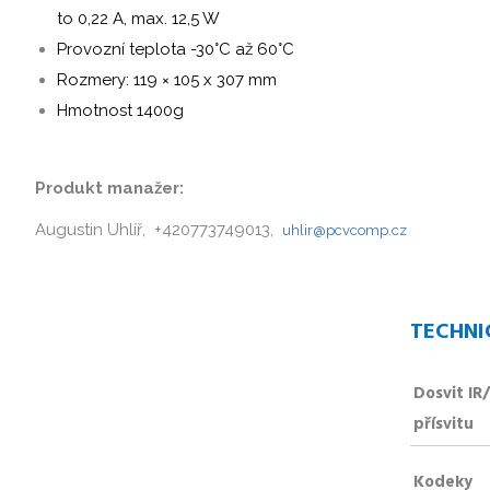
to 0,22 A, max. 12,5 W
Provozní teplota -30°C až 60°C
Rozmery: 119 × 105 x 307 mm
Hmotnost 1400g
Produkt manažer:
Augustin Uhlíř, +420773749013,
uhlir@pcvcomp.cz
TECHNI
Dosvit IR
přísvitu
Kodeky