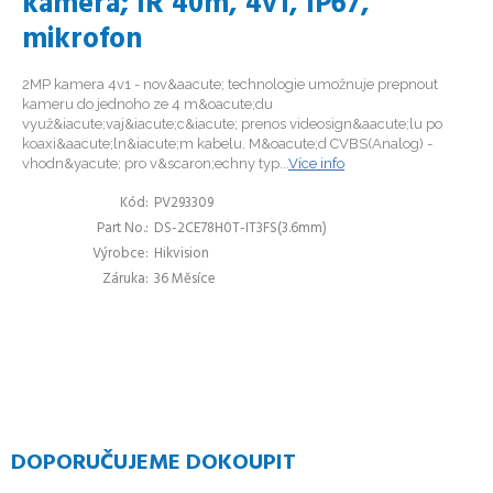
kamera; IR 40m, 4v1, IP67,
mikrofon
2MP kamera 4v1 - nov&aacute; technologie umožnuje prepnout
kameru do jednoho ze 4 m&oacute;du
využ&iacute;vaj&iacute;c&iacute; prenos videosign&aacute;lu po
koaxi&aacute;ln&iacute;m kabelu. M&oacute;d CVBS(Analog) -
vhodn&yacute; pro v&scaron;echny typ...
Více info
Kód
PV293309
Part No.
DS-2CE78H0T-IT3FS(3.6mm)
Výrobce
Hikvision
Záruka
36 Měsíce
DOPORUČUJEME DOKOUPIT