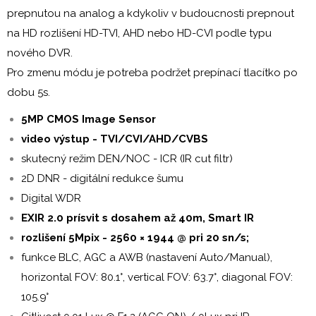
prepnutou na analog a kdykoliv v budoucnosti prepnout
na HD rozlišení HD-TVI, AHD nebo HD-CVI podle typu
nového DVR.
Pro zmenu módu je potreba podržet prepínací tlacítko po
dobu 5s.
5MP CMOS Image Sensor
video výstup - TVI/CVI/AHD/CVBS
skutecný režim DEN/NOC - ICR (IR cut filtr)
2D DNR - digitální redukce šumu
Digital WDR
EXIR 2.0 prísvit s dosahem až 40m, Smart IR
rozlišení 5Mpix - 2560 × 1944 @ pri 20 sn/s;
funkce BLC, AGC a AWB (nastavení Auto/Manual),
horizontal FOV: 80.1°, vertical FOV: 63.7°, diagonal FOV:
105.9°