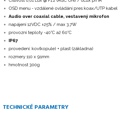
Citlivost 0,01 Lux @ F1.2 (AGC ON) / 0Lux pri IR
OSD menu - vzdálené ovládání pres koax/UTP kabel
Audio over coaxial cable, vestavený mikrofon
napájení 12VDC ±25% / max 3,7W
provozní teploty -40°C až 60°C
IP67
provedení: kov(kopule) + plast (základna)
rozmery 110 x 91mm
hmotnost 300g
TECHNICKÉ PARAMETRY