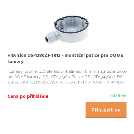
Hikvision DS-1280ZJ-TR13 - montážní patice pro DOME
kamery
rozmery: prumer 110 &times; 144 &times; 48 mm; montážní patice
pro DOME kamery: DS-2CD1323G0(E)-I(U); DS-2CD1343G0-I; DS-
2CE52D9T-IT3E; DS-2CE72DFT-F; DS-2CE71D8T/D0T/H0T-PIRL(O)
(P); DS-2CE78H8T-IT3F; DS-2CE78U1T-IT1/IT3/IT3F; DS-
2CE78U8T-IT3; DS-2CE56...
Cena po přihlášení
skladem
Přihlásit se