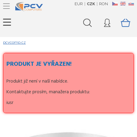
EUR
CZK
RON
CZ
EN
SK
pcvcomp.cz
PRODUKT JE VYŘAZEN!
Produkt již není v naší nabídce.
Kontaktujte prosím, manažera produktu:
iusr