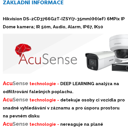
ZÁKLADNÍ INFORMACE
Hikvision DS-2CD3766G2T-IZSY(7-35mm)(H)(eF)
6MPix IP
Dome kamera; IR 50m, Audio, Alarm, IP67, IK10
Acu
Sense
technologie -
DEEP LEARNING analýza na
odfiltrování falešných poplachu.
Acu
Sense
technologie -
detekuje osoby ci vozidla pro
snadné vyhledávání v záznamu a pro úsporu prostoru
na pevném disku
Acu
S
ense
technologie -
nereaguje na plané