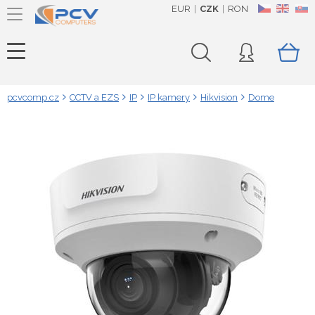
EUR
CZK
RON
CZ
EN
SK
pcvcomp.cz
CCTV a EZS
IP
IP kamery
Hikvision
Dome