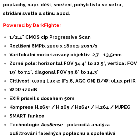
poplachy, napr. déšt, snežení, pohyb listu ve vetru,
strídání svetla a stínu apod.
Powered by DarkFighter
1/2,4" CMOS cip Progressive Scan
Rozlišení 6MPix 3200 x 1800@ 20sn/s
Varifokální motorizovaný objektiv
2,7 - 13,5mm
Zorné pole: horizontal FOV 34.4° to 12.5°, vertical FOV
19° to 7.1°, diagonal FOV 39.8° to 14.3°
Citlivost: 0,003 Lux @ (F1.6, AGC ON) B/W: 0Lux pri IR
WDR 120dB
EXIR
prísvit s dosahem 50m
Komprese
H.265+
/ H.265 / H264+ / H.264 / MJPEG
SMART funkce
Technologie
AcuSense
- pokrocilá analýza
odfiltrování falešných poplachu a spolehlivá