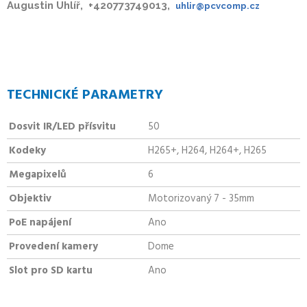
Augustin Uhlíř, +420773749013,
uhlir@pcvcomp.cz
TECHNICKÉ PARAMETRY
Dosvit IR/LED přísvitu
50
Kodeky
H265+, H264, H264+, H265
Megapixelů
6
Objektiv
Motorizovaný 7 - 35mm
PoE napájení
Ano
Provedení kamery
Dome
Slot pro SD kartu
Ano