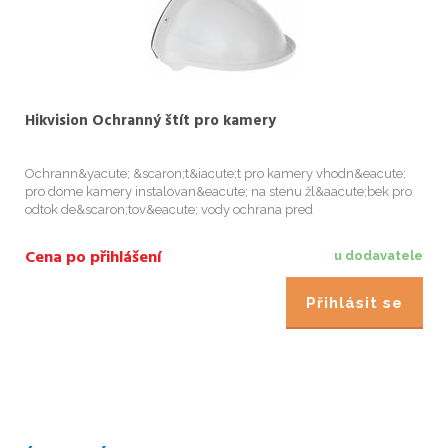
Hikvision Ochranný štít pro kamery
Ochrann&yacute; &scaron;t&iacute;t pro kamery vhodn&eacute;
pro dome kamery instalovan&eacute; na stenu žl&aacute;bek pro
odtok de&scaron;tov&eacute; vody ochrana pred
pr&iacute;m&yacute;m slunecn&iacute;m svitem, snehem
materi&aacute;l: plast rozmery ...
Cena po přihlášení
u dodavatele
Přihlásit se