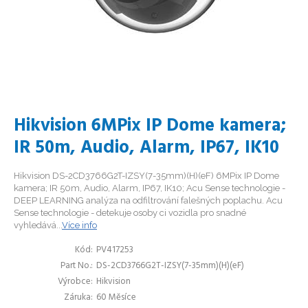
Hikvision 6MPix IP Dome kamera;
IR 50m, Audio, Alarm, IP67, IK10
Hikvision DS-2CD3766G2T-IZSY(7-35mm)(H)(eF) 6MPix IP Dome
kamera; IR 50m, Audio, Alarm, IP67, IK10; Acu Sense technologie -
DEEP LEARNING analýza na odfiltrování falešných poplachu. Acu
Sense technologie - detekuje osoby ci vozidla pro snadné
vyhledává...
Více info
Kód
PV417253
Part No.
DS-2CD3766G2T-IZSY(7-35mm)(H)(eF)
Výrobce
Hikvision
Záruka
60 Měsíce