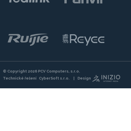
© Copyright 2026
PCV Computers, s.r.o.
Technické řešení
CyberSoft s.r.o.
Design