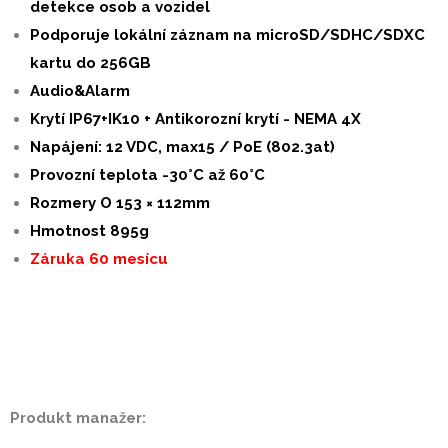
detekce osob a vozidel
Podporuje lokální záznam na microSD/SDHC/SDXC
kartu do 256GB
Audio&Alarm
Krytí IP67+IK10
+
Antikorozní krytí - NEMA 4X
Napájení
:
12 VDC, max15 / PoE (802.3at)
Provozní teplota -30°C až 60°C
Rozmery O 153 × 112mm
Hmotnost 895g
Záruka 60 mesícu
Produkt manažer: