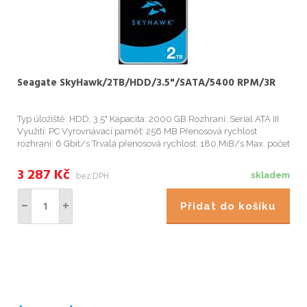
Seagate SkyHawk/2TB/HDD/3.5"/SATA/5400 RPM/3R
Typ úložiště: HDD, 3.5" Kapacita: 2000 GB Rozhraní: Serial ATA III
Využití: PC Vyrovnávací paměť: 256 MB Přenosová rychlost
rozhraní: 6 Gbit/s Trvalá přenosová rychlost: 180 MiB/s Max. počet
podporovaných kamer: 64 Start
3 287
Kč
bez DPH
skladem
Přidat do košíku