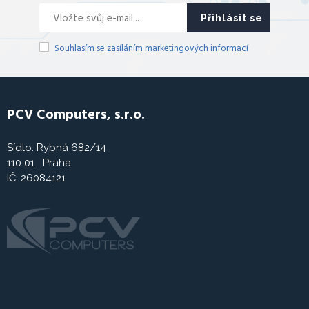
Přihlásit se
Souhlasím se zasíláním marketingových informací
PCV Computers, s.r.o.
Sídlo: Rybná 682/14
110 01 Praha
IČ: 26084121