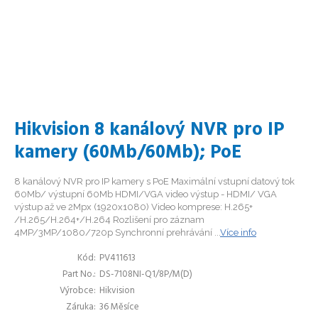
Hikvision 8 kanálový NVR pro IP
kamery (60Mb/60Mb); PoE
8 kanálový NVR pro IP kamery s PoE Maximální vstupní datový tok
60Mb/ výstupní 60Mb HDMI/VGA video výstup - HDMI/ VGA
výstup až ve 2Mpx (1920x1080) Video komprese: H.265+
/H.265/H.264+/H.264 Rozlišení pro záznam
4MP/3MP/1080/720p Synchronní prehrávání ...
Více info
Kód
PV411613
Part No.
DS-7108NI-Q1/8P/M(D)
Výrobce
Hikvision
Záruka
36 Měsíce