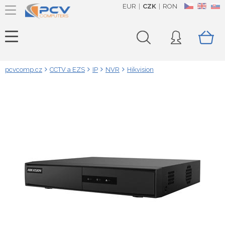
EUR
CZK
RON
CZ
EN
SK
pcvcomp.cz
CCTV a EZS
IP
NVR
Hikvision