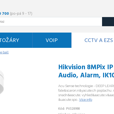
0 700
(po-pá 9 - 17)
STOŽÁRY
VOIP
CCTV A EZS
e ball
Hikvision 8MPix I
Audio, Alarm, IK1
Acu Sense technologie - DEEP LEARN
fale&scaron;n&yacute;ch poplachu. A
snadn&eacute; vyhled&aacute;v&aac
&uacute;spo...
Více info
Kód
PV328998