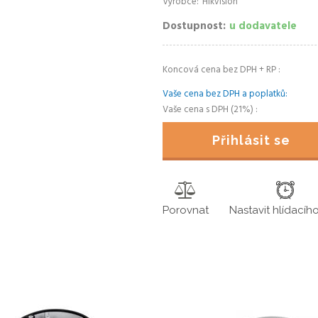
Výrobce
Hikvision
Dostupnost
u dodavatele
Koncová cena bez DPH + RP
Vaše cena bez DPH a poplatků
Vaše cena s DPH (21%)
Přihlásit se
Porovnat
Nastavit hlídacíh