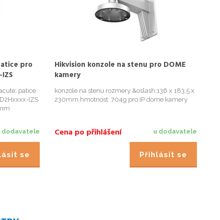
atice pro
Hikvision konzole na stenu pro DOME
Hi
-IZS
kamery
pr
2
cute; patice
konzole na stenu rozmery &oslash;136 x 183,5 x
Ko
CD2Hxxxx-IZS
230mm hmotnost: 704g pro IP dome kamery
23
 mm
Do
tnost: 245g
do
2E
Cena po přihlášení
Ce
 dodavatele
u dodavatele
do
2D
lásit se
Přihlásit se