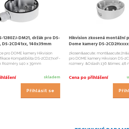
DS-1280ZJ-DM21, držák pro DS-
Hikvision zkosená montážní p
I, DS-2CD41xx, 140x39mm
Dome kamery DS-2CD2Hxxxx
ice pro DOME kamery Hikvision
zkosen&aacute; mont&aacute;žn&ia
fikace Kompatibilita DS-2CD27xxF-
pro DOME kamery Hikvision DS-2
xx Rozměry 140 x 39mm
rozmery: &Oslash;136 &times; 48
materi&aacute;l: hlin&iacute;k hmo
ihlášení
Cena po přihlášení
skladem
u
Přihlásit se
Přih