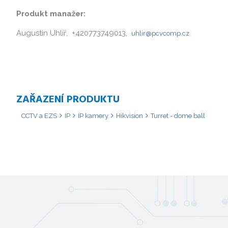
Produkt manažer:
Augustin Uhlíř, +420773749013,
uhlir@pcvcomp.cz
ZAŘAZENÍ PRODUKTU
CCTV a EZS
IP
IP kamery
Hikvision
Turret - dome ball