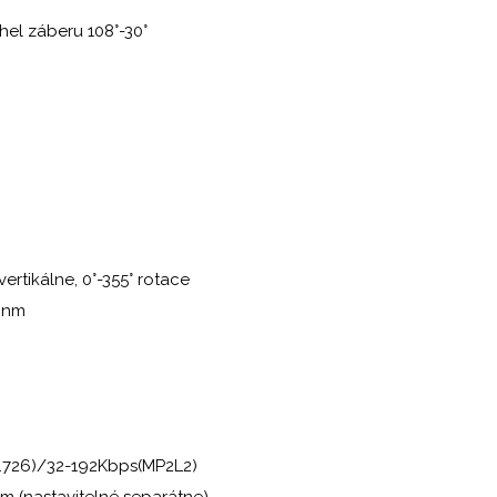
hel záberu 108°-30°
vertikálne, 0°-355° rotace
50nm
G.726)/32-192Kbps(MP2L2)
am (nastavitelné separátne)