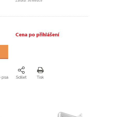
Záruka
36 Měsíce
Cena po přihlášení
o psa
Sdílet
Tisk