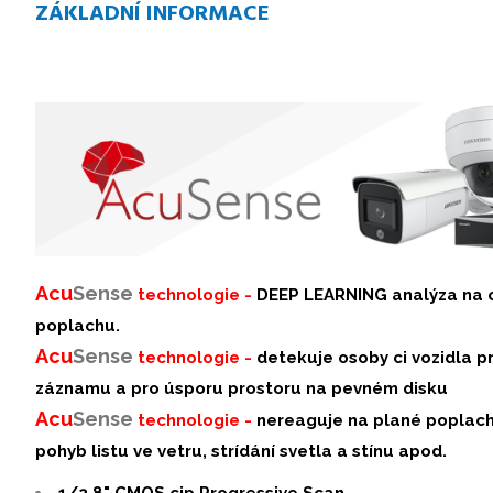
ZÁKLADNÍ INFORMACE
Acu
Sense
technologie -
DEEP LEARNING analýza na o
poplachu.
Acu
Sense
technologie -
detekuje osoby ci vozidla p
záznamu a pro úsporu prostoru na pevném disku
Acu
S
ense
technologie -
nereaguje na plané poplachy
pohyb listu ve vetru, strídání svetla a stínu apod.
1/2.8" CMOS cip Progressive Scan