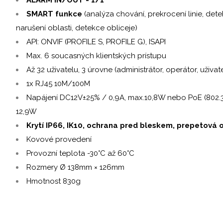
SMART funkce
(analýza chování, prekrocení linie, de
narušení oblasti, detekce obliceje)
API: ONVIF (PROFILE S, PROFILE G), ISAPI
Max. 6 soucasných klientských prístupu
Až 32 uživatelu, 3 úrovne (administrátor, operátor, uživate
1x RJ45 10M/100M
Napájení DC12V±25% / 0,9A, max.10,8W nebo PoE (802.3af,
12,9W
Krytí IP66, IK10, ochrana pred bleskem, prepetová 
Kovové provedení
Provozní teplota -30°C až 60°C
Rozmery Ø 138mm × 126mm
Hmotnost 830g