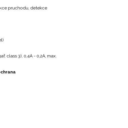
tekce pruchodu, detekce
l)
 class 3), 0,4A - 0,2A, max.
ochrana