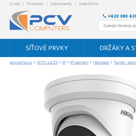
O nás
Produkty
Dokumenty
Vaše firma
+420 380 42
SÍŤOVÉ PRVKY
DRŽÁKY A 
pcvcomp.cz
CCTV a EZS
IP
IP kamery
Hikvision
Turret - dom