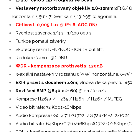
Vestavený motorizovaný objektiv 2,8-12mm
@F1.6/ ú
(horizontální); 56°-17° (vertikální), 131°-35° (diagonální)
Citlivost: 0,005 Lux @ (F1.6, AGC ON)
Rychlost záverky: 1/3 s - 1/100 000 s
Funkce pomalé záverky
Skutecný režim DEN/NOC - ICR (IR cut filtr)
Redukce šumu - 3D DNR
WDR - kompenzace protisvetla: 120dB
3-axiální nastavení v rozsahu 0°-355° horizontálne, 0-75° 
EXIR prísvit s dosahem 40m;
vlnová délka prísvitu: 8
Rozlišení 8MP (3840 x 2160)
@ pri 20 sn/s
Komprese H.265+ / H.265 / H264+ / H.264 / MJPEG
Video bit rate: 32 Kbps~16Mbps
Audio komprese (-S): G.711/G.722.1/G.726/MP2L2/PCM
Audio bit rate: 64Kbps(G.711)/16Kbps(G.722.1)/16Kbps(
ROI - 1 konfigurovatelná zóna pro hlavní a vedlejší stre