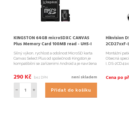
KINGSTON 64GB microSDXC CANVAS
Hikvision 
Plus Memory Card 100MB read - UHS-I
2CD27xxF-
class 10 Gen 3
Silný výkon, rychlost a odolnost MicroSD karta
Montážní pat
Canvas Select Plus od společnosti Kingston je
Obecná speci
kompatibilní se zařízeními Android a je navržena
I, DS-2CD41
pro výkon s hodnocením A1. Nabízí zvýšenou
rychlost a kapacitu pro rychlejší načítání aplikací
290
Kč
Cena po př
bez DPH
není skladem
a pořizování s...
Přidat do košíku