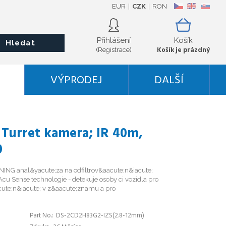
EUR
CZK
RON
CZ
EN
SK
Přihlášení
Košík
Hledat
Košík je prázdný
(Registrace)
VÝPRODEJ
DALŠÍ
P Turret kamera; IR 40m,
0
ING anal&yacute;za na odfiltrov&aacute;n&iacute;
cu Sense technologie - detekuje osoby ci vozidla pro
ute;n&iacute; v z&aacute;znamu a pro
Part No.
DS-2CD2H83G2-IZS(2.8-12mm)