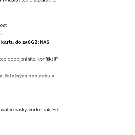
rost
nu
 kartu do 256GB; NAS
 odpojení síte, konflikt IP
ání falešných poplachu a
vátní masky, vodoznak, Filtr