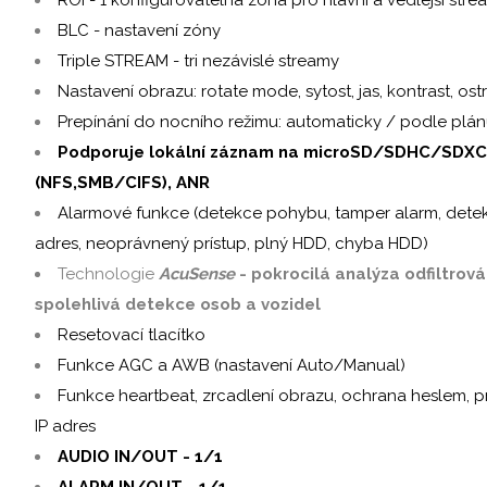
BLC - nastavení zóny
Triple STREAM - tri nezávislé streamy
Nastavení obrazu: rotate mode, sytost, jas, kontrast, ost
Prepínání do nocního režimu: automaticky / podle plá
Podporuje lokální záznam na microSD/SDHC/SDXC
(NFS,SMB/CIFS), ANR
Alarmové funkce (detekce pohybu, tamper alarm, detekce
adres, neoprávnený prístup, plný HDD, chyba HDD)
Technologie
AcuSense
- pokrocilá analýza odfiltrov
spolehlivá detekce osob a vozidel
Resetovací tlacítko
Funkce AGC a AWB (nastavení Auto/Manual)
Funkce heartbeat, zrcadlení obrazu, ochrana heslem, pri
IP adres
AUDIO IN/OUT - 1/1
ALARM IN/OUT - 1/1