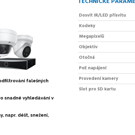
TECHNICKÉ PARAM
Dosvit IR/LED přísvitu
Kodeky
Megapixelů
Objektiv
Otočná
PoE napájení
Provedení kamery
dfiltrování falešných
Slot pro SD kartu
ro snadné vyhledávání v
, napr. déšt, snežení,