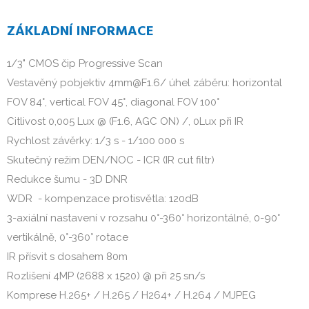
ZÁKLADNÍ INFORMACE
1/3" CMOS čip Progressive Scan
Vestavěný pobjektiv 4mm@F1.6/ úhel záběru: horizontal
FOV 84°, vertical FOV 45°, diagonal FOV 100°
Citlivost 0,005 Lux @ (F1.6, AGC ON) /, 0Lux při IR
Rychlost závěrky: 1/3 s - 1/100 000 s
Skutečný režim DEN/NOC - ICR (IR cut filtr)
Redukce šumu - 3D DNR
WDR - kompenzace protisvětla: 120dB
3-axiální nastavení v rozsahu 0°-360° horizontálně, 0-90°
vertikálně, 0°-360° rotace
IR přísvit s dosahem 80m
Rozlišení 4MP (2688 x 1520) @ při 25 sn/s
Komprese H.265+ / H.265 / H264+ / H.264 / MJPEG