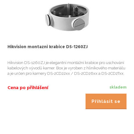
Hikvision montazni krabice DS-1260ZJ
Hikvision DS-1260ZJ je elegantní montážní krabice pro uschování
kabelových vývodů kamer. Box je vyroben z hliníkového materiálu
a je určen pro kamery DS-2CD22xx / DS-2CD26xx a DS-2CD2Txx.
Součástí balení jsou 2 krytky otvorů, nikoliv však průchodky. P...
Cena po přihlášení
skladem
Přihlásit se