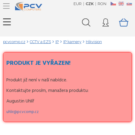
EUR
CZK
RON
CZ
EN
SK
pcvcomp.cz
CCTV a EZS
IP
IP kamery
Hikvision
PRODUKT JE VYŘAZEN!
Produkt již není v naší nabídce.
Kontaktujte prosím, manažera produktu:
Augustin Uhlíř
uhlir@pcvcomp.cz