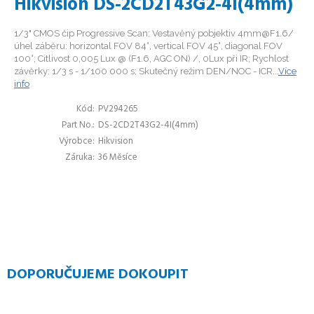
Hikvision DS-2CD2T43G2-4I(4mm)
1/3" CMOS čip Progressive Scan; Vestavěný pobjektiv 4mm@F1.6/
úhel záběru: horizontal FOV 84°, vertical FOV 45°, diagonal FOV
100°; Citlivost 0,005 Lux @ (F1.6, AGC ON) /, 0Lux při IR; Rychlost
závěrky: 1/3 s - 1/100 000 s; Skutečný režim DEN/NOC - ICR...
Více
info
Kód
PV294265
Part No.
DS-2CD2T43G2-4I(4mm)
Výrobce
Hikvision
Záruka
36 Měsíce
DOPORUČUJEME DOKOUPIT