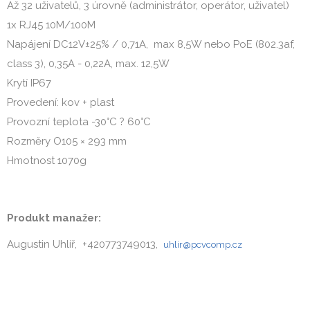
Až 32 uživatelů, 3 úrovně (administrátor, operátor, uživatel)
1x RJ45 10M/100M
Napájení DC12V±25% / 0,71A, max 8,5W nebo PoE (802.3af,
class 3), 0,35A - 0,22A, max. 12,5W
Krytí IP67
Provedení: kov + plast
Provozní teplota -30°C ? 60°C
Rozměry O105 × 293 mm
Hmotnost 1070g
Produkt manažer:
Augustin Uhlíř, +420773749013,
uhlir@pcvcomp.cz