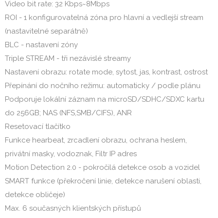
Video bit rate: 32 Kbps~8Mbps
ROI - 1 konfigurovatelná zóna pro hlavní a vedlejší stream
(nastavitelné separátně)
BLC - nastavení zóny
Triple STREAM - tři nezávislé streamy
Nastavení obrazu: rotate mode, sytost, jas, kontrast, ostrost
Přepínání do nočního režimu: automaticky / podle plánu
Podporuje lokální záznam na microSD/SDHC/SDXC kartu
do 256GB; NAS (NFS,SMB/CIFS), ANR
Resetovací tlačítko
Funkce hearbeat, zrcadlení obrazu, ochrana heslem,
privátní masky, vodoznak, Filtr IP adres
Motion Detection 2.0 - pokročilá detekce osob a vozidel
SMART funkce (překročení linie, detekce narušení oblasti,
detekce obličeje)
Max. 6 současných klientských přístupů