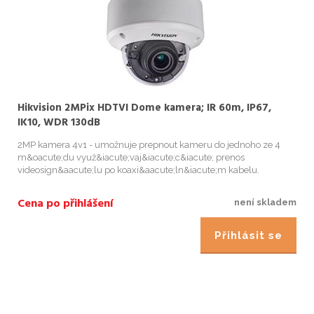
Hikvision 2MPix HDTVI Dome kamera; IR 60m, IP67,
IK10, WDR 130dB
2MP kamera 4v1 - umožnuje prepnout kameru do jednoho ze 4
m&oacute;du využ&iacute;vaj&iacute;c&iacute; prenos
videosign&aacute;lu po koaxi&aacute;ln&iacute;m kabelu.
M&oacute;d CVBS(Analog) - vhodn&yacute; pro v&scaron;echny
typy analogov&yacute;ch a h...
Cena po přihlášení
není skladem
Přihlásit se