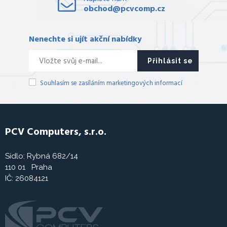
obchod@pcvcomp.cz
Nenechte si ujít akční nabídky
Přihlásit se
Souhlasím se zasíláním marketingových informací
PCV Computers, s.r.o.
Sídlo: Rybná 682/14
110 01 Praha
IČ: 26084121