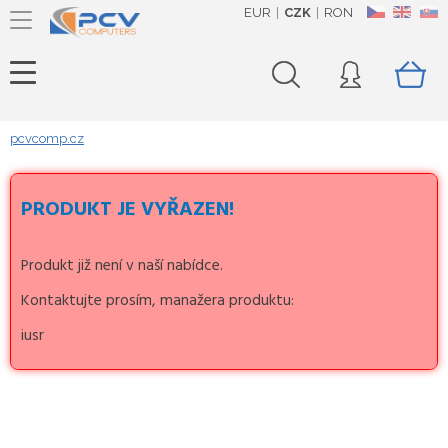
EUR
CZK
RON
CZ
EN
SK
pcvcomp.cz
PRODUKT JE VYŘAZEN!
Produkt již není v naší nabídce.
Kontaktujte prosím, manažera produktu:
iusr