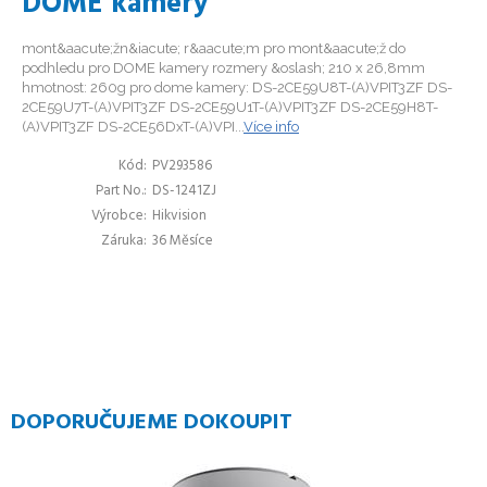
DOME kamery
mont&aacute;žn&iacute; r&aacute;m pro mont&aacute;ž do
podhledu pro DOME kamery rozmery &oslash; 210 x 26,8mm
hmotnost: 260g pro dome kamery: DS-2CE59U8T-(A)VPIT3ZF DS-
2CE59U7T-(A)VPIT3ZF DS-2CE59U1T-(A)VPIT3ZF DS-2CE59H8T-
(A)VPIT3ZF DS-2CE56DxT-(A)VPI...
Více info
Kód
PV293586
Part No.
DS-1241ZJ
Výrobce
Hikvision
Záruka
36 Měsíce
DOPORUČUJEME DOKOUPIT