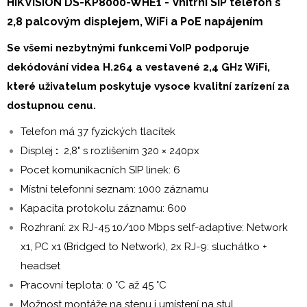
HIKVISION DS-KP8000-WHE1 -
Vnitrní SIP telefon s
2,8 palcovým displejem, WiFi a PoE napájením
Se všemi nezbytnými funkcemi VoIP podporuje
dekódování videa H.264 a vestavené 2,4 GHz WiFi,
které uživatelum poskytuje vysoce kvalitní zarízení za
dostupnou cenu.
Telefon má 37 fyzických tlacítek
Displej
:
2,8" s rozlišením 320 × 240px
Pocet komunikacních SIP linek: 6
Místní telefonní seznam: 1000 záznamu
Kapacita protokolu záznamu: 600
Rozhraní: 2x RJ-45 10/100 Mbps self-adaptive: Network
x1, PC x1 (Bridged to Network), 2x RJ-9: sluchátko +
headset
Pracovní teplota: 0 °C až 45 °C
Možnost montáže na stenu i umístení na stul