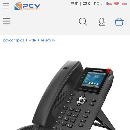
EUR
CZK
RON
CZ
EN
SK
pcvcomp.cz
VoIP
Telefony