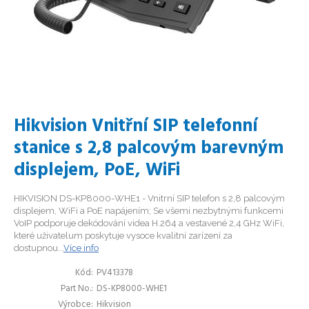
Hikvision Vnitřní SIP telefonní
stanice s 2,8 palcovým barevným
displejem, PoE, WiFi
HIKVISION DS-KP8000-WHE1 - Vnitrní SIP telefon s 2,8 palcovým
displejem, WiFi a PoE napájením; Se všemi nezbytnými funkcemi
VoIP podporuje dekódování videa H.264 a vestavené 2,4 GHz WiFi,
které uživatelum poskytuje vysoce kvalitní zarízení za
dostupnou...
Více info
Kód
PV413378
Part No.
DS-KP8000-WHE1
Výrobce
Hikvision