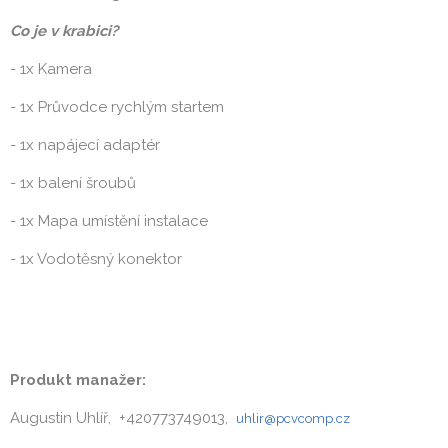
Co je v krabici?
- 1x Kamera
- 1x Průvodce rychlým startem
- 1x napájecí adaptér
- 1x balení šroubů
- 1x Mapa umístění instalace
- 1x Vodotěsný konektor
Produkt manažer:
Augustin Uhlíř, +420773749013,
uhlir@pcvcomp.cz