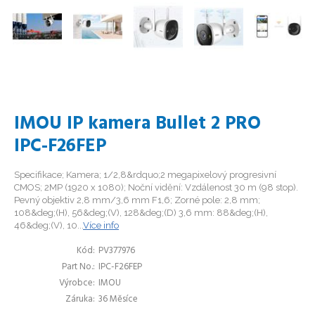
IMOU IP kamera Bullet 2 PRO
IPC-F26FEP
Specifikace; Kamera; 1/2,8&rdquo;2 megapixelový progresivní
CMOS; 2MP (1920 x 1080); Noční vidění: Vzdálenost 30 m (98 stop).
Pevný objektiv 2,8 mm/3,6 mm F1,6; Zorné pole: 2,8 mm;
108&deg;(H), 56&deg;(V), 128&deg;(D) 3,6 mm: 88&deg;(H),
46&deg;(V), 10...
Více info
Kód
PV377976
Part No.
IPC-F26FEP
Výrobce
IMOU
Záruka
36 Měsíce