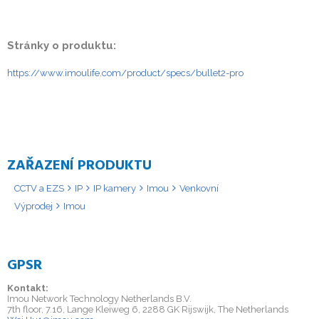
Stránky o produktu:
https://www.imoulife.com/product/specs/bullet2-pro
ZAŘAZENÍ PRODUKTU
CCTV a EZS
IP
IP kamery
Imou
Venkovní
Výprodej
Imou
GPSR
Kontakt:
Imou Network Technology Netherlands B.V.
7th floor, 7.16, Lange Kleiweg 6, 2288 GK Rijswijk, The Netherlands