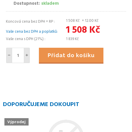
Dostupnost
skladem
1 508
Kč
+ 12.00
Kč
Koncová cena bez DPH + RP
1 508
Kč
Vaše cena bez DPH a poplatků
Vaše cena s DPH (21%)
1 839
Kč
Přidat do košíku
DOPORUČUJEME DOKOUPIT
Výprodej