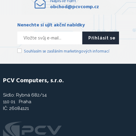
Napište nám
obchod@pcvcomp.cz
Nenechte si ujít akční nabídky
Přihlásit se
Souhlasím se zasíláním marketingových informací
PCV Computers, s.r.o.
Sídlo: Rybná 682/14
110 01 Praha
IČ: 26084121