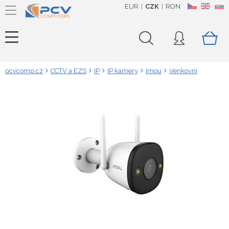
EUR
CZK
RON
CZ
EN
SK
pcvcomp.cz
CCTV a EZS
IP
IP kamery
Imou
Venkovní