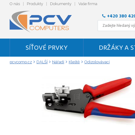
O nás
Produkty
Dokumenty
Vaše firma
+420 380 42
SÍŤOVÉ PRVKY
DRŽÁKY A 
pcvcomp.cz
DALŠÍ
Nářadí
Kleště
Odizolovávací