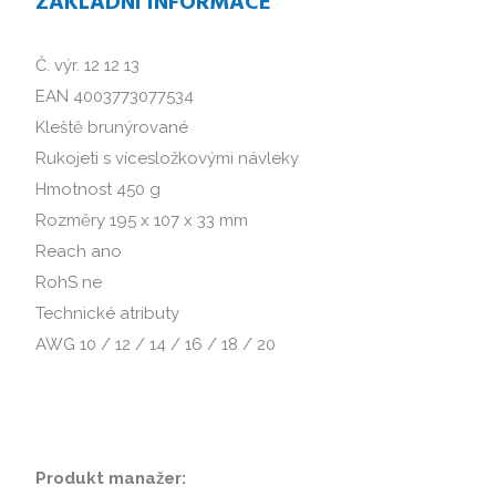
ZÁKLADNÍ INFORMACE
Č. výr. 12 12 13
EAN 4003773077534
Kleště brunýrované
Rukojeti s vícesložkovými návleky
Hmotnost 450 g
Rozměry 195 x 107 x 33 mm
Reach ano
RohS ne
Technické atributy
AWG 10 / 12 / 14 / 16 / 18 / 20
Produkt manažer: