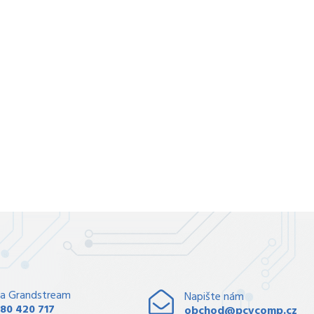
a Grandstream
Napište nám
80 420 717
obchod@pcvcomp.cz