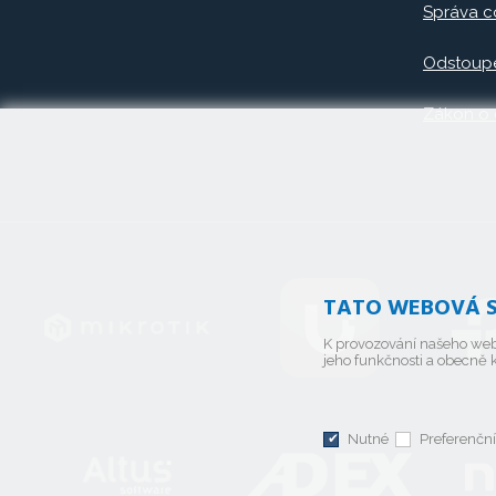
Správa c
Odstoupe
Zákon o
TATO WEBOVÁ S
K provozování našeho web
jeho funkčnosti a obecně k
Nutné
Preferenční