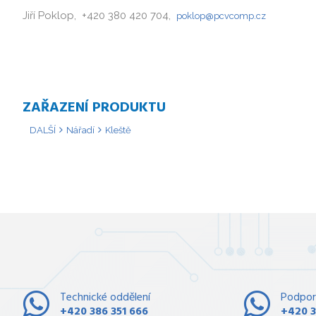
Jiří Poklop, +420 380 420 704,
poklop@pcvcomp.cz
ZAŘAZENÍ PRODUKTU
DALŠÍ
Nářadí
Kleště
Technické oddělení
Podpor
+420 386 351 666
+420 3