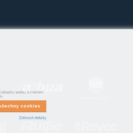
ní obsahu webu, k měření
ch.
t všechny cookies
Zobrazit detaily