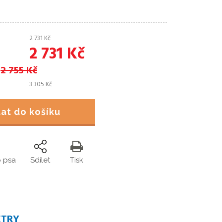
2 731
Kč
2 731
Kč
2 755
Kč
3 305
Kč
idat do košíku
o psa
Sdílet
Tisk
ETRY