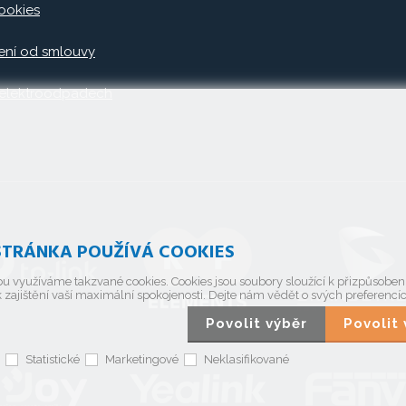
ookies
ní od smlouvy
 elektroodpadech
TRÁNKA POUŽÍVÁ COOKIES
u využíváme takzvané cookies. Cookies jsou soubory sloužící k přizpůsobe
 zajištění vaší maximální spokojenosti. Dejte nám vědět o svých preferencí
Povolit výběr
Povoli
Statistické
Marketingové
Neklasifikované