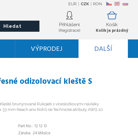
EUR
CZK
RON
CZ
EN
SK
Přihlášení
Košík
Hledat
Košík je prázdný
(Registrace)
VÝPRODEJ
DALŠÍ
řesné odizolovací kleště S
Kleště brunýrované Rukojeti s vícesložkovými návleky
x 33 mm Reach ano RohS ne Technické atributy AWG 10
Part No.
12 12 13
Záruka
24 Měsíce