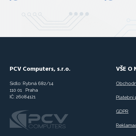
PCV Computers, s.r.o.
VŠE O
Sídlo: Rybná 682/14
Obchodn
110 01 Praha
IČ: 26084121
Platební
GDPR
Reklama