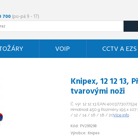
0 700
(po-pá 9 - 17)
STOŽÁRY
VOIP
CCTV A EZS
Knipex, 12 12 13, P
tvarovými noži
Č. výr. 12 12 13 EAN 4003773077534 
Hmotnost 450 g Rozměry 195 x 107 
/ 12 / 14 / 16 / 18 / 20
Více info
Kód
PV299298
Výrobce
Knipex