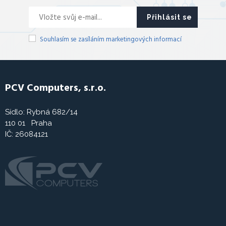
Přihlásit se
Souhlasím se zasíláním marketingových informací
PCV Computers, s.r.o.
Sídlo: Rybná 682/14
110 01 Praha
IČ: 26084121