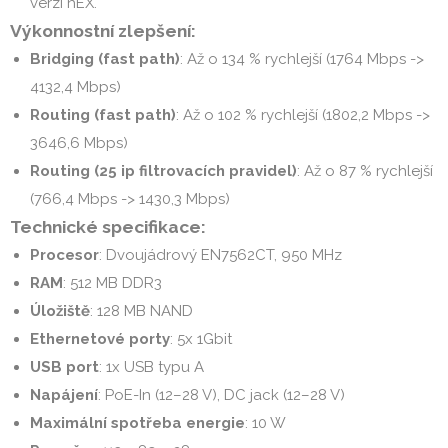
verzi hEX.
Výkonnostní zlepšení:
Bridging (fast path)
: Až o 134 % rychlejší (1764 Mbps ->
4132,4 Mbps)
Routing (fast path)
: Až o 102 % rychlejší (1802,2 Mbps ->
3646,6 Mbps)
Routing (25 ip filtrovacích pravidel)
: Až o 87 % rychlejší
(766,4 Mbps -> 1430,3 Mbps)
Technické specifikace:
Procesor
: Dvoujádrový EN7562CT, 950 MHz
RAM
: 512 MB DDR3
Úložiště
: 128 MB NAND
Ethernetové porty
: 5x 1Gbit
USB port
: 1x USB typu A
Napájení
: PoE-In (12–28 V), DC jack (12–28 V)
Maximální spotřeba energie
: 10 W