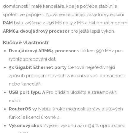
domácnosti i malé kanceláře, kde je potřeba stabilní a
spolehlivé připojení. Nová verze přináší zásadní vylepšení
RAM
byla zvýšena z 256 MB na 512 MB a byl použit moderní
ARM64 dvoujádrový procesor
pro ještě lepší výkon.
Klíčové vlastnosti:
Dvoujádrový ARM64 procesor
s taktem 950 MHz pro
rychlé zpracování dat.
5x Gigabit Ethernet porty
Cenově nejefektivnější
způsob propojení hlavních zařízení ve vaší domácnosti
nebo kanceláři.
USB port typu A
Pro přidání úložiště a streamování
médií.
RouterOS v7
Nabízí široké možnosti správy a síťových
funkcí s licencí úrovně 4.
Výkonový skok
Zvýšení výkonu až o 134 % oproti starší