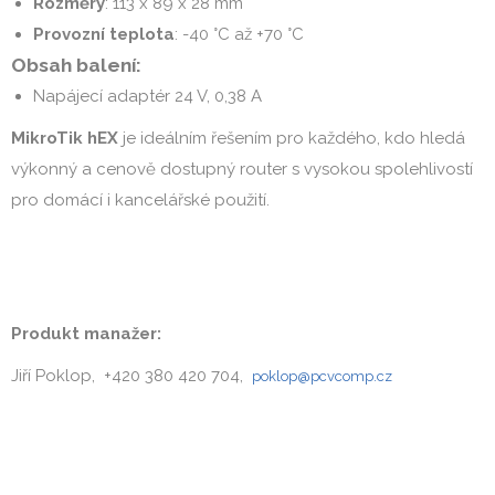
Rozměry
: 113 x 89 x 28 mm
Provozní teplota
: -40 °C až +70 °C
Obsah balení:
Napájecí adaptér 24 V, 0,38 A
MikroTik hEX
je ideálním řešením pro každého, kdo hledá
výkonný a cenově dostupný router s vysokou spolehlivostí
pro domácí i kancelářské použití.
Produkt manažer:
Jiří Poklop, +420 380 420 704,
poklop@pcvcomp.cz