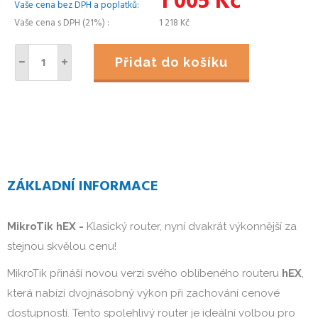
1 005
Kč
Vaše cena bez DPH a poplatků
Vaše cena s DPH (21%)
1 218
Kč
Přidat do košíku
ZÁKLADNÍ INFORMACE
MikroTik hEX -
Klasický router, nyní dvakrát výkonnější za
stejnou skvělou cenu!
MikroTik přináší novou verzi svého oblíbeného routeru
hEX
,
která nabízí dvojnásobný výkon při zachování cenové
dostupnosti. Tento spolehlivý router je ideální volbou pro