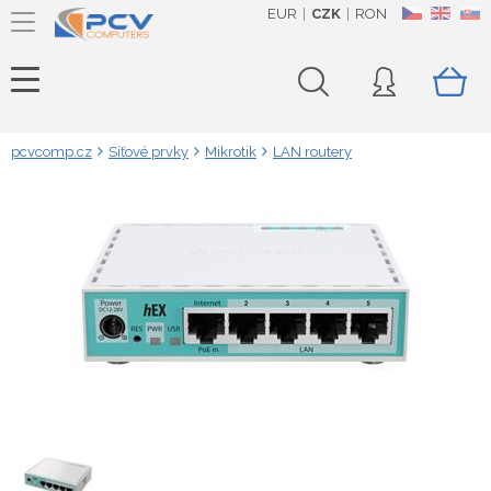
EUR
CZK
RON
CZ
EN
SK
pcvcomp.cz
Síťové prvky
Mikrotik
LAN routery