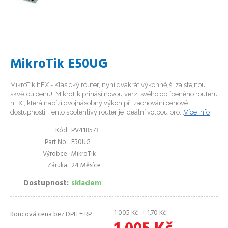
MikroTik E50UG
MikroTik hEX - Klasický router, nyní dvakrát výkonnější za stejnou
skvělou cenu!; MikroTik přináší novou verzi svého oblíbeného routeru
hEX , která nabízí dvojnásobný výkon při zachování cenové
dostupnosti. Tento spolehlivý router je ideální volbou pro...
Více info
Kód
PV418573
Part No.
E50UG
Výrobce
MikroTik
Záruka
24 Měsíce
Dostupnost
skladem
1 005
Kč
+ 1.70
Kč
Koncová cena bez DPH + RP