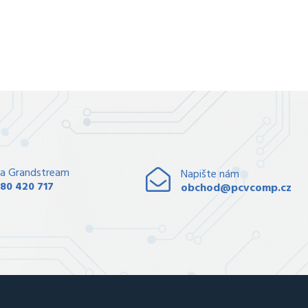
a Grandstream
Napište nám
80 420 717
obchod@pcvcomp.cz