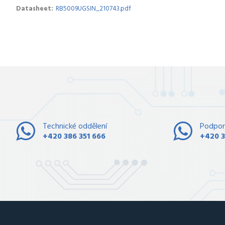
Datasheet
RB5009UGSIN_210743.pdf
Technické oddělení
Podpor
+420 386 351 666
+420 3