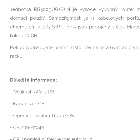
Jednotka RB5009UG+S+IN je vysoce výkonný router zna
domácí použití. Samozřejmostí je 9 kabelových portů
ethernetem a 10G SFP+. Porty jsou připojeny k čipu Marve
linkou 10 GB.
Pokud potřebujete ušetřit místo, lze nainstalovat až čtyř
racku.
Důležité informace:
- Velikost RAM: 1 GB
- Kapacita: 1 GB
- Operační systém: RouterOS
- CPU: 88F7040
- CPU nominální frekvence: auto MHz