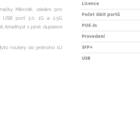
Licence
čky Mikrotik, ideální pro
Počet Gbit portů
, USB port 3.0, 1G a 2,5G
POE-in
ll Amethyst s plně duplexní
Provedení
SFP+
i tyto routery do jednoho 1U
USB