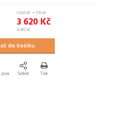
3 620
Kč
+ 1.70
Kč
3 620
Kč
4 382
Kč
idat do košíku
o psa
Sdílet
Tisk