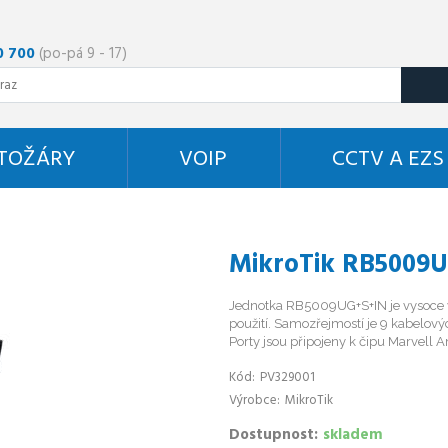
0 700
(po-pá 9 - 17)
STOŽÁRY
VOIP
CCTV A EZS
MikroTik RB5009
Jednotka RB5009UG+S+IN je vysoce v
použití. Samozřejmostí je 9 kabelový
Porty jsou připojeny k čipu Marvell A
Kód
PV329001
Výrobce
MikroTik
Dostupnost
skladem