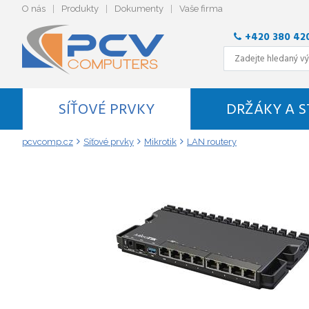
O nás
Produkty
Dokumenty
Vaše firma
+420 380 42
SÍŤOVÉ PRVKY
DRŽÁKY A 
pcvcomp.cz
Síťové prvky
Mikrotik
LAN routery