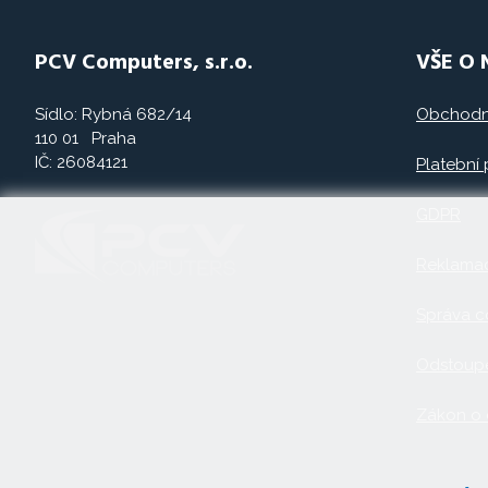
PCV Computers, s.r.o.
VŠE O
Sídlo: Rybná 682/14
Obchodn
110 01 Praha
IČ: 26084121
Platební
GDPR
Reklama
Správa c
Odstoupe
Zákon o