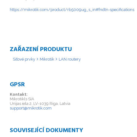
https://mikrotik.com/product/rb5009ug_s_in#fndtn-specifications
ZAŘAZENÍ PRODUKTU
Síťové prvky
Mikrotik
LAN routery
GPSR
Kontakt:
Mikrotikls SIA
Unijas iela 2, LV-1039 Riga, Latvia
support@mikrotik.com
SOUVISEJÍCÍ DOKUMENTY