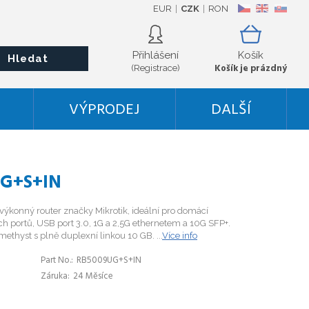
EUR
CZK
RON
CZ
EN
SK
Přihlášení
Košík
Hledat
Košík je prázdný
(Registrace)
VÝPRODEJ
DALŠÍ
UG+S+IN
ýkonný router značky Mikrotik, ideální pro domácí
ch portů, USB port 3.0, 1G a 2,5G ethernetem a 10G SFP+.
methyst s plně duplexní linkou 10 GB. ...
Více info
Part No.
RB5009UG+S+IN
Záruka
24 Měsíce