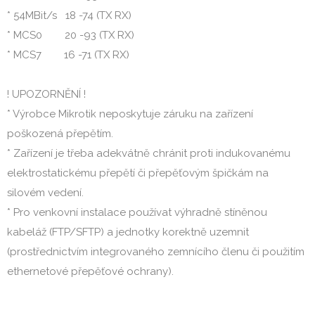
* 54MBit/s   18 -74 (TX RX)

* MCS0        20 -93 (TX RX)

* MCS7        16 -71 (TX RX)

! UPOZORNĚNÍ !

* Výrobce Mikrotik neposkytuje záruku na zařízení 
poškozená přepětím.

* Zařízení je třeba adekvátně chránit proti indukovanému 
elektrostatickému přepětí či přepěťovým špičkám na 
silovém vedení.

* Pro venkovní instalace používat výhradně stíněnou 
kabeláž (FTP/SFTP) a jednotky korektně uzemnit 
(prostřednictvím integrovaného zemnícího členu či použitím 
ethernetové přepěťové ochrany).