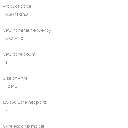
Product code

* RB941-2nD

CPU nominal frequency

* 650 MHz

CPU core count

* 1

Size of RAM

* 32 MB

10/100 Ethernet ports

* 4

Wireless chip model
