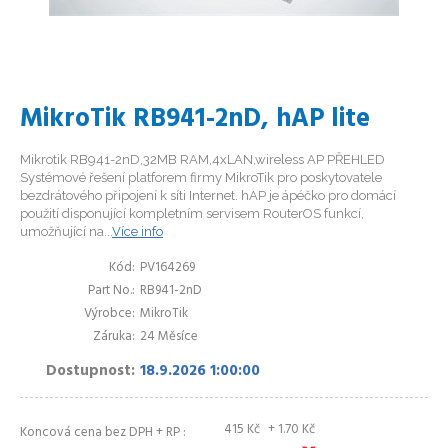
MikroTik RB941-2nD, hAP lite
Mikrotik RB941-2nD,32MB RAM,4xLAN,wireless AP PŘEHLED
Systémové řešení platforem firmy MikroTik pro poskytovatele
bezdrátového připojení k síti Internet. hAP je ápéčko pro domácí
použití disponující kompletním servisem RouterOS funkcí,
umožňující na...
Více info
Kód
PV164269
Part No.
RB941-2nD
Výrobce
MikroTik
Záruka
24 Měsíce
Dostupnost
18.9.2026 1:00:00
415
Kč
+ 1.70
Kč
Koncová cena bez DPH + RP