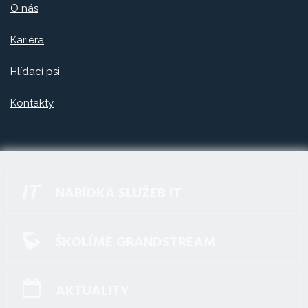
O nás
Kariéra
Hlídací psi
Kontakty
NABÍDKA SLUŽEB IT
ŠKOLÍME GRANDSTREAM
AKTUALITY