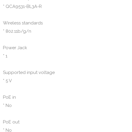
* QCA9531-BL3A-R

Wireless standards

* 802.11b/g/n

Power Jack

* 1

Supported input voltage

* 5 V

PoE in

* No

PoE out

* No
