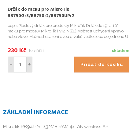
Držák do racku pro MikroTik
RB750Gr3/RB750r2/RB750UPr2
popis Plastový držák pro produkty MikroTik Držák do 19" a 10"
racku pro modely MikroTik ( VIZ NÍŽE) Možnost uchycení vpravo
nebo vlevo. Možnost osazení dvou držáků vedle sebe do jednoho U
(pravá+levá strana) Vnitřní rozm
230
Kč
bez DPH
skladem
Přidat do košíku
ZÁKLADNÍ INFORMACE
Mikrotik RB941-2nD,32MB RAM,4xLAN,wireless AP
