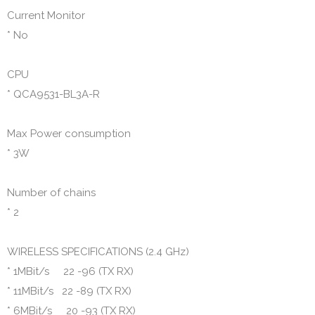
Current Monitor

* No

CPU

* QCA9531-BL3A-R

Max Power consumption

* 3W

Number of chains

* 2

WIRELESS SPECIFICATIONS (2.4 GHz)

* 1MBit/s     22 -96 (TX RX)

* 11MBit/s   22 -89 (TX RX)

* 6MBit/s     20 -93 (TX RX)
