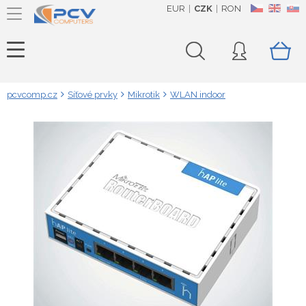
EUR
CZK
RON
CZ
EN
SK
pcvcomp.cz
Síťové prvky
Mikrotik
WLAN indoor