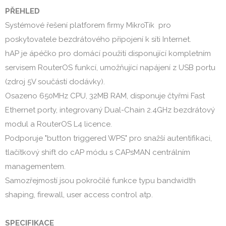
PŘEHLED
Systémové řešení platforem firmy MikroTik  pro 
poskytovatele bezdrátového připojení k síti Internet.

hAP je ápéčko pro domácí použití disponující kompletním 
servisem RouterOS funkcí, umožňující napájení z USB portu 
(zdroj 5V součástí dodávky).

Osazeno 650MHz CPU, 32MB RAM, disponuje čtyřmi Fast 
Ethernet porty, integrovaný Dual-Chain 2.4GHz bezdrátový 
modul a RouterOS L4 licence.

Podporuje "button triggered WPS" pro snažší autentifikaci, 
tlačítkový shift do cAP módu s CAPsMAN centrálním 
managementem.

Samozřejmostí jsou pokročilé funkce typu bandwidth 
shaping, firewall, user access control atp.

SPECIFIKACE