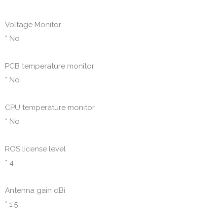
Voltage Monitor

* No

PCB temperature monitor

* No

CPU temperature monitor

* No

ROS license level

* 4

Antenna gain dBi

* 1.5
