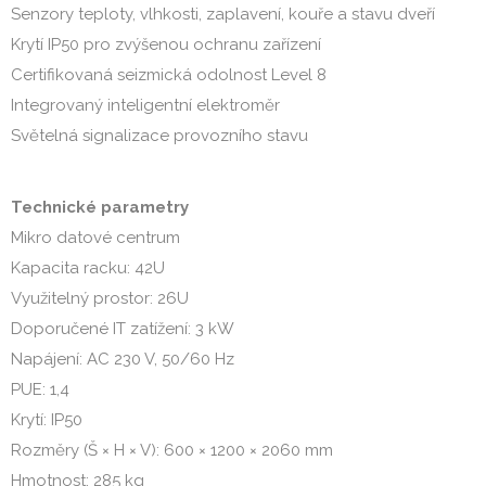
Senzory teploty, vlhkosti, zaplavení, kouře a stavu dveří
Krytí IP50 pro zvýšenou ochranu zařízení
Certifikovaná seizmická odolnost Level 8
Integrovaný inteligentní elektroměr
Světelná signalizace provozního stavu
Technické parametry
Mikro datové centrum
Kapacita racku: 42U
Využitelný prostor: 26U
Doporučené IT zatížení: 3 kW
Napájení: AC 230 V, 50/60 Hz
PUE: 1,4
Krytí: IP50
Rozměry (Š × H × V): 600 × 1200 × 2060 mm
Hmotnost: 285 kg