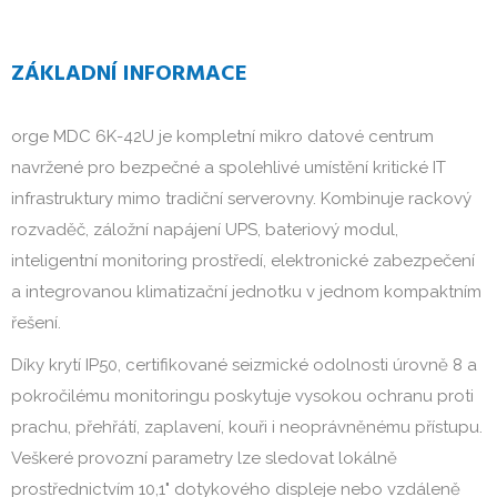
ZÁKLADNÍ INFORMACE
orge MDC 6K-42U je kompletní mikro datové centrum
navržené pro bezpečné a spolehlivé umístění kritické IT
infrastruktury mimo tradiční serverovny. Kombinuje rackový
rozvaděč, záložní napájení UPS, bateriový modul,
inteligentní monitoring prostředí, elektronické zabezpečení
a integrovanou klimatizační jednotku v jednom kompaktním
řešení.
Díky krytí IP50, certifikované seizmické odolnosti úrovně 8 a
pokročilému monitoringu poskytuje vysokou ochranu proti
prachu, přehřátí, zaplavení, kouři i neoprávněnému přístupu.
Veškeré provozní parametry lze sledovat lokálně
prostřednictvím 10,1" dotykového displeje nebo vzdáleně