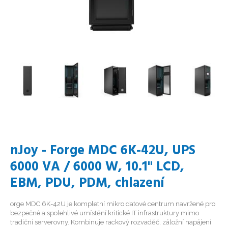
nJoy - Forge MDC 6K-42U, UPS
6000 VA / 6000 W, 10.1" LCD,
EBM, PDU, PDM, chlazení
orge MDC 6K-42U je kompletní mikro datové centrum navržené pro
bezpečné a spolehlivé umístění kritické IT infrastruktury mimo
tradiční serverovny. Kombinuje rackový rozvaděč, záložní napájení