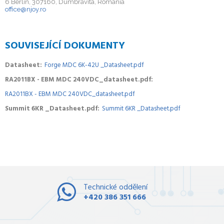
6 Berlin, 307160, Dumbravita, Romania
office@njoy.ro
SOUVISEJÍCÍ DOKUMENTY
Datasheet
Forge MDC 6K-42U _Datasheet.pdf
RA2011BX - EBM MDC 240VDC_datasheet.pdf
RA2011BX - EBM MDC 240VDC_datasheet.pdf
Summit 6KR _Datasheet.pdf
Summit 6KR _Datasheet.pdf
Technické oddělení
+420 386 351 666