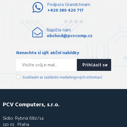
Podpora Grandstream
+420 380 420 717
Napište nám
obchod@pcvcomp.cz
Nenechte si ujít akční nabídky
Přihlásit se
Souhlasím se zasíláním marketingových informací
PCV Computers, s.r.o.
Sídlo: Rybná 682/14
110 01 Praha