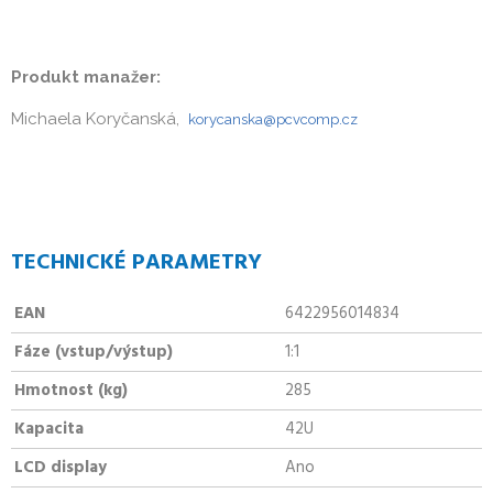
Produkt manažer:
Michaela Koryčanská,
korycanska@pcvcomp.cz
TECHNICKÉ PARAMETRY
EAN
6422956014834
Fáze (vstup/výstup)
1:1
Hmotnost (kg)
285
Kapacita
42U
LCD display
Ano