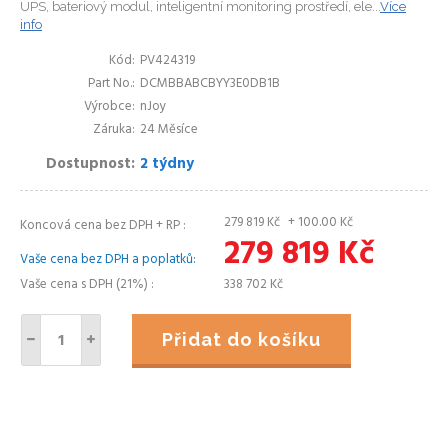
UPS, bateriový modul, inteligentní monitoring prostředí, ele...
Více
info
Kód
PV424319
Part No.
DCMBBABCBYY3E0DB1B
Výrobce
nJoy
Záruka
24 Měsíce
Dostupnost
2 týdny
279 819
Kč
+ 100.00
Kč
Koncová cena bez DPH + RP
279 819
Kč
Vaše cena bez DPH a poplatků
Vaše cena s DPH (21%)
338 702
Kč
Přidat do košíku