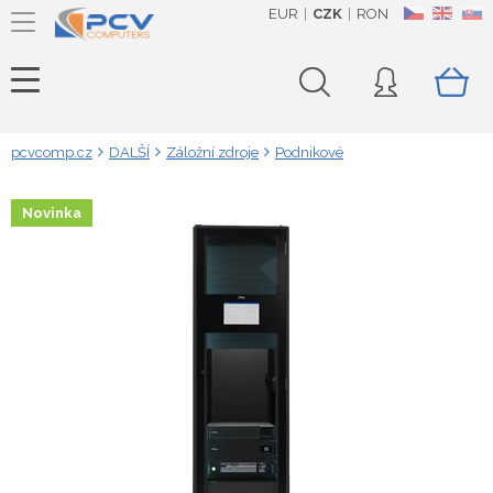
EUR
CZK
RON
CZ
EN
SK
pcvcomp.cz
DALŠÍ
Záložní zdroje
Podnikové
Novinka