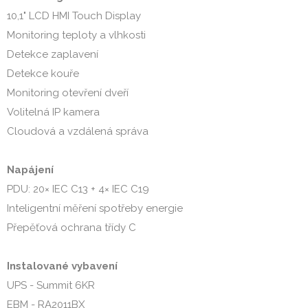
10,1" LCD HMI Touch Display
Monitoring teploty a vlhkosti
Detekce zaplavení
Detekce kouře
Monitoring otevření dveří
Volitelná IP kamera
Cloudová a vzdálená správa
Napájení
PDU: 20× IEC C13 + 4× IEC C19
Inteligentní měření spotřeby energie
Přepěťová ochrana třídy C
Instalované vybavení
UPS - Summit 6KR
EBM - RA2011BX