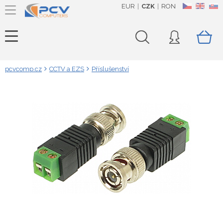
EUR
CZK
RON
CZ
EN
SK
pcvcomp.cz
CCTV a EZS
Příslušenství