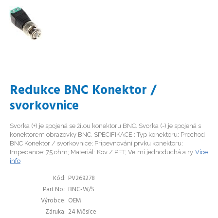
Redukce BNC Konektor /
svorkovnice
Svorka (+) je spojená se žílou konektoru BNC. Svorka (-) je spojená s
konektorem obrazovky BNC. SPECIFIKACE : Typ konektoru: Prechod
BNC Konektor / svorkovnice; Pripevnování prvku konektoru:
Impedance: 75 ohm; Materiál: Kov / PET; Velmi jednoduchá a ry..
Více
info
Kód
PV269278
Part No.
BNC-W/S
Výrobce
OEM
Záruka
24 Měsíce