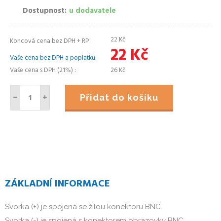
Dostupnost
u dodavatele
22
Kč
Koncová cena bez DPH + RP
22
Kč
Vaše cena bez DPH a poplatků
Vaše cena s DPH (21%)
26
Kč
Přidat do košíku
ZÁKLADNÍ INFORMACE
Svorka (+) je spojená se žílou konektoru BNC.
Svorka (-) je spojená s konektorem obrazovky BNC.