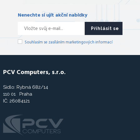
Nenechte si ujít akční nabídky
Přihlásit se
Souhlasím se zasíláním marketingových informací
PCV Computers, s.r.o.
Sídlo: Rybná 682/14
110 01 Praha
IČ: 26084121