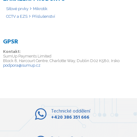
Síťové prvky
Mikrotik
CCTV a EZS
Příslušenství
GPSR
Kontakt:
SumUp Payments Limited
Block 8, Harcourt Centre, Charlotte Way, Dublin D02 K580, Irsko
podpora@sumup.cz
Technické oddělení
+420 386 351 666