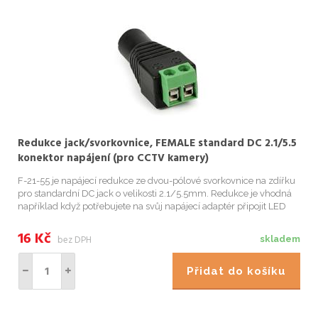
Redukce jack/svorkovnice, FEMALE standard DC 2.1/5.5
konektor napájení (pro CCTV kamery)
F-21-55 je napájecí redukce ze dvou-pólové svorkovnice na zdířku
pro standardní DC jack o velikosti 2.1/5.5mm. Redukce je vhodná
například když potřebujete na svůj napájecí adaptér připojit LED
pásek, který má připravené kabely s označením + a -.
16
Kč
bez DPH
skladem
Přidat do košíku