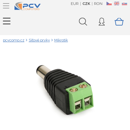
EUR
CZK
RON
CZ
EN
SK
pcvcomp.cz
Síťové prvky
Mikrotik