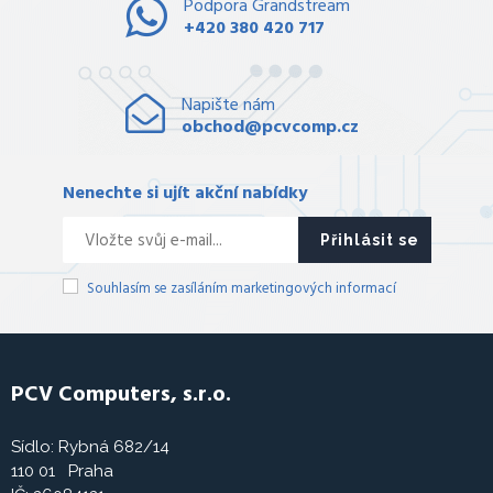
Podpora Grandstream
+420 380 420 717
Napište nám
obchod@pcvcomp.cz
Nenechte si ujít akční nabídky
Přihlásit se
Souhlasím se zasíláním marketingových informací
PCV Computers, s.r.o.
Sídlo: Rybná 682/14
110 01 Praha