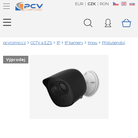
EUR
CZK
RON
CZ
EN
SK
pcvcomp.cz
CCTV a EZS
IP
IP kamery
Imou
Příslušenství
Výprodej