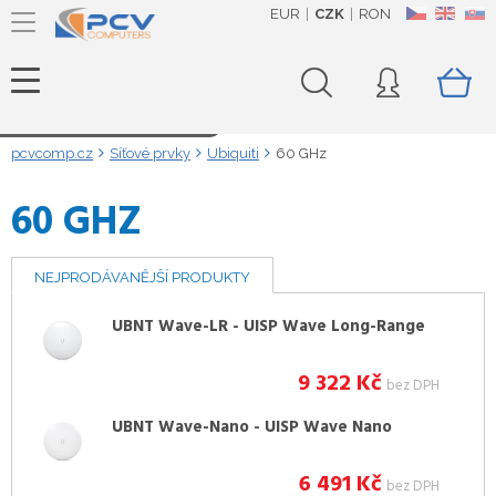
EUR
CZK
RON
CZ
EN
SK
Načítám data...
pcvcomp.cz
Síťové prvky
Ubiquiti
60 GHz
60 GHZ
NEJPRODÁVANĚJŠÍ PRODUKTY
UBNT Wave-LR - UISP Wave Long-Range
9 322
Kč
bez DPH
UBNT Wave-Nano - UISP Wave Nano
6 491
Kč
bez DPH