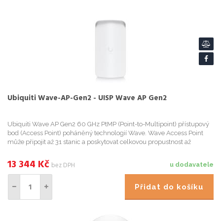
Ubiquiti Wave-AP-Gen2 - UISP Wave AP Gen2
Ubiquiti Wave AP Gen2 60 GHz PtMP (Point-to-Multipoint) přístupový
bod (Access Point) poháněný technologií Wave. Wave Access Point
může připojit až 31 stanic a poskytovat celkovou propustnost až
5,4Gb/s (duplex 2,
13 344
Kč
bez DPH
u dodavatele
Přidat do košíku