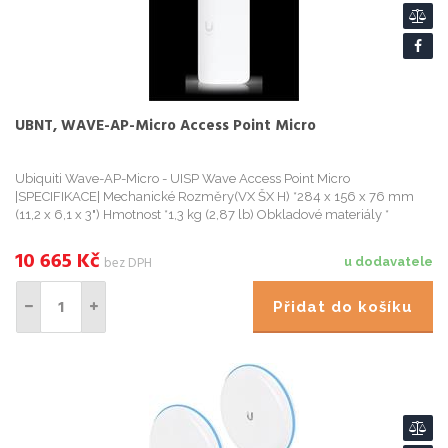
UBNT, WAVE-AP-Micro Access Point Micro
Ubiquiti Wave-AP-Micro - UISP Wave Access Point Micro
|SPECIFIKACE| Mechanické Rozměry(VX ŠX H) *284 x 156 x 76 mm
(11,2 x 6,1 x 3") Hmotnost *1,3 kg (2,87 lb) Obkladové materiály *
Hliníková sliti
10 665
Kč
bez DPH
u dodavatele
Přidat do košíku