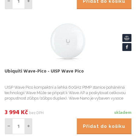
Přidat do košíku
Ubiquiti Wave-Pico - UISP Wave Pico
UISP Wave Pico kompaktní a lehká 60GHz PtMP stanice poháněná
technologií Wave Může se připojit k Wave AP a poskytovat celkovou
propustnost 2Gbps (1Gbps duplex). Wave Nano je vybaven vysoce
výkonným 5GHz záložním
3 994
Kč
bez DPH
skladem
Přidat do košíku