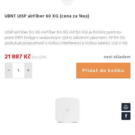
UBNT UISP airFiber 60 XG (cena za 1kus)
UISP airFiber 60 XG AirFiber 60 XG (AF60 XG) je 60GHz point-to-
point (PtP) bridge s vestavěným 5GHz záložním pásmem. AF60 XG
poskytuje propustnost s nízkou interferencí a nízkou latencí, což z něj
dělá ideální součást pro páteřní přenosy. Je také vyb...
21 887
Kč
bez DPH
není skladem
Přidat do košíku