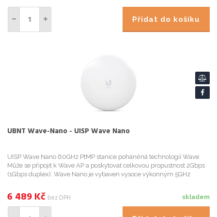
Přidat do košíku
UBNT Wave-Nano - UISP Wave Nano
UISP Wave Nano 60GHz PtMP stanice poháněná technologií Wave.
Může se připojit k Wave AP a poskytovat celkovou propustnost 2Gbps
(1Gbps duplex). Wave Nano je vybaven vysoce výkonným 5GHz
záložním pásmem, které zajišťuje nepřerušované připojení, a Blu...
6 489
Kč
bez DPH
skladem