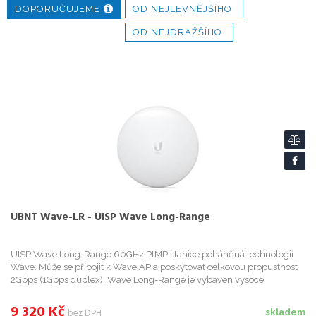
DOPORUČUJEME
OD NEJLEVNĚJŠÍHO
OD NEJDRAŽŠÍHO
UBNT Wave-LR - UISP Wave Long-Range
UISP Wave Long-Range 60GHz PtMP stanice poháněná technologií
Wave. Může se připojit k Wave AP a poskytovat celkovou propustnost
2Gbps (1Gbps duplex). Wave Long-Range je vybaven vysoce
výkonným 5GHz záložním pásmem, které zajišťuje nepřerušované
přip...
9 320
Kč
bez DPH
skladem