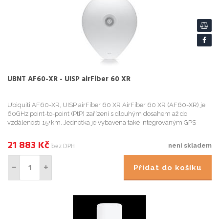
UBNT AF60-XR - UISP airFiber 60 XR
Ubiquiti AF60-XR, UISP airFiber 60 XR AirFiber 60 XR (AF60-XR) je
60GHz point-to-point (PtP) zařízení s dlouhým dosahem až do
vzdálenosti 15+km. Jednotka je vybavena také integrovaným GPS
modulem a rozhraním Bluetooth pro snadné nastavení pomocí mobi...
21 883
Kč
bez DPH
není skladem
Přidat do košíku