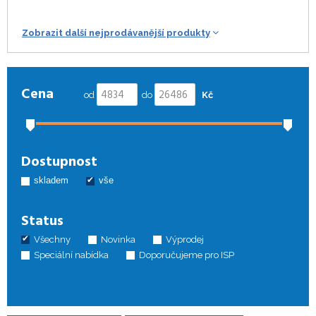
Zobrazit další nejprodávanější produkty
Cena
od
do
Kč
Dostupnost
skladem
vše
Status
Všechny
Novinka
Výprodej
Speciální nabídka
Doporučujeme pro ISP