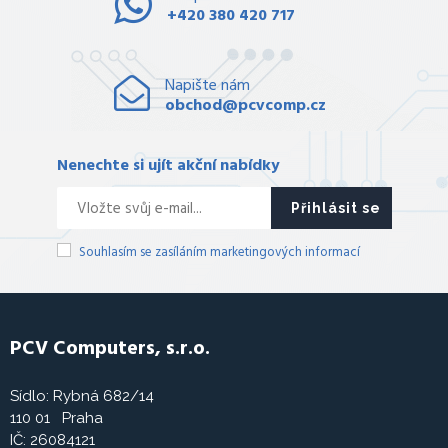
+420 380 420 717
Napište nám
obchod@pcvcomp.cz
Nenechte si ujít akční nabídky
Přihlásit se
Souhlasím se zasíláním marketingových informací
PCV Computers, s.r.o.
Sídlo: Rybná 682/14
110 01 Praha
IČ: 26084121