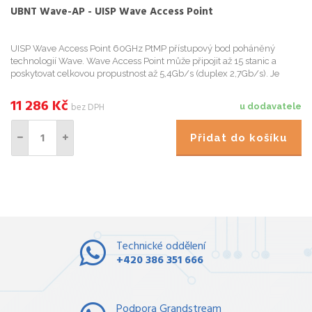
UBNT Wave-AP - UISP Wave Access Point
UISP Wave Access Point 60GHz PtMP přístupový bod poháněný
technologií Wave. Wave Access Point může připojit až 15 stanic a
poskytovat celkovou propustnost až 5,4Gb/s (duplex 2,7Gb/s). Je
vybaven vysoce výkonným záložním rádiem 5GHz pro zajištění nep...
11 286
Kč
bez DPH
u dodavatele
Přidat do košíku
Technické oddělení
+420 386 351 666
Podpora Grandstream